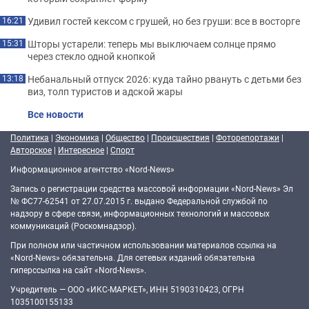
Удивил гостей кексом с грушей, но без груши: все в восторге
16:21
Шторы устарели: теперь мы выключаем солнце прямо
15:31
через стекло одной кнопкой
Небанальный отпуск 2026: куда тайно рвануть с детьми без
13:18
виз, толп туристов и адской жары
Все новости
Политика
|
Экономика
|
Общество
|
Происшествия
|
Фоторепортажи
|
Авторское
|
Интересное
|
Спорт
Информационное агентство «Nord-News»
Запись о регистрации средства массовой информации «Nord-News» Эл
№ ФС77-62541 от 27.07.2015 г. выдано Федеральной службой по
надзору в сфере связи, информационных технологий и массовых
коммуникаций (Роскомнадзор).
При полном или частичном использовании материалов ссылка на
«Nord-News» обязательна. Для сетевых изданий обязательна
гиперссылка на сайт «Nord-News».
Учредитель — ООО «ИКС-МАРКЕТ», ИНН 5190310423, ОГРН
1035100155133