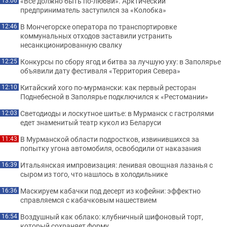
«Всё должно быть по-любви». Арктический
13:06
предприниматель заступился за «Колобка»
В Мончегорске оператора по транспортировке
12:46
коммунальных отходов заставили устранить
несанкционированную свалку
Конкурсы по сбору ягод и битва за лучшую уху: в Заполярье
12:25
объявили дату фестиваля «Территория Севера»
Китайский хого по-мурмански: как первый ресторан
12:10
Поднебесной в Заполярье подключился к «Рестомании»
Светодиоды и лоскутное шитье: в Мурманск с гастролями
12:03
едет знаменитый театр кукол из Беларуси
В Мурманской области подростков, извинившихся за
11:43
попытку угона автомобиля, освободили от наказания
Итальянская импровизация: ленивая овощная лазанья с
16:39
сыром из того, что нашлось в холодильнике
Маскируем кабачки под десерт из кофейни: эффектно
16:36
справляемся с кабачковым нашествием
Воздушный как облако: клубничный шифоновый торт,
16:54
который сохраняет форму