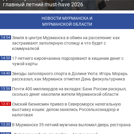
главный летний must-have 2026
НОВОСТИ МУРМАНСКА И
МУРМАНСКОЙ ОБЛАСТИ
Земля в центре Мурманска в обмен на расселение: как
14:54
застраивают заполярную столицу и что будет с
коммуналкой
17-летнего кировчанина подозревают в хищении денег с
14:50
чужой карты
Звезды заполярного спорта в Долине Уюта: Игорь Морарь
14:40
рассказал, как Мурманск отметил День физкультурника
Почти 400 миллиардов на вкладах: Банк России раскрыл,
13:56
сколько денег накопили жители Мурманской области
Омский бизнесмен привез в Североморск нелегальную
13:41
выставку кошек: делом занялись Россельхознадзор и
налоговая
В Мурманске 35-летний мужчина выломал дверь ресторана
13:30