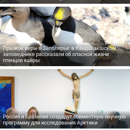
Прыжок веры в Заполярье: в Кандалакшском
заповеднике рассказали об опасной жизни
птенцов кайры
Россия и Бразилия создадут совместную научную
программу для исследования Арктики