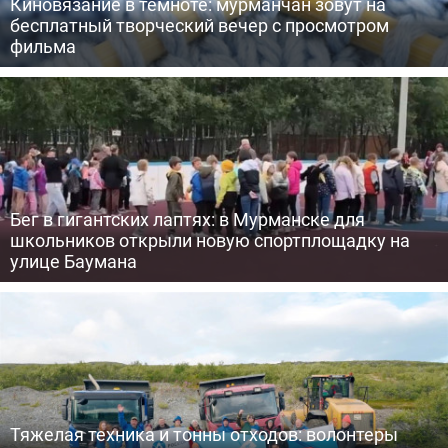
Киновязание в темноте: мурманчан зовут на
бесплатный творческий вечер с просмотром
фильма
Бег в гигантских лаптях: в Мурманске для
школьников открыли новую спортплощадку на
улице Баумана
Тяжелая техника и тонны отходов: волонтеры