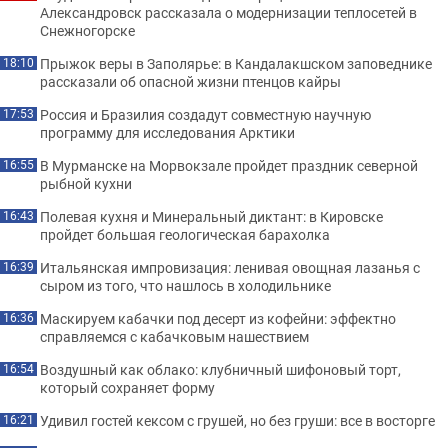
Александровск рассказала о модернизации теплосетей в
Снежногорске
Прыжок веры в Заполярье: в Кандалакшском заповеднике
18:10
рассказали об опасной жизни птенцов кайры
Россия и Бразилия создадут совместную научную
17:53
программу для исследования Арктики
В Мурманске на Морвокзале пройдет праздник северной
16:55
рыбной кухни
Полевая кухня и Минеральный диктант: в Кировске
16:43
пройдет большая геологическая барахолка
Итальянская импровизация: ленивая овощная лазанья с
16:39
сыром из того, что нашлось в холодильнике
Маскируем кабачки под десерт из кофейни: эффектно
16:36
справляемся с кабачковым нашествием
Воздушный как облако: клубничный шифоновый торт,
16:54
который сохраняет форму
Удивил гостей кексом с грушей, но без груши: все в восторге
16:21