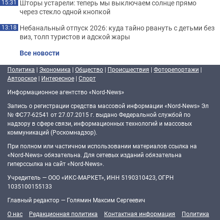
Шторы устарели: теперь мы выключаем солнце прямо
15:31
через стекло одной кнопкой
Небанальный отпуск 2026: куда тайно рвануть с детьми без
13:18
виз, толп туристов и адской жары
Все новости
Политика
|
Экономика
|
Общество
|
Происшествия
|
Фоторепортажи
|
Авторское
|
Интересное
|
Спорт
Информационное агентство «Nord-News»
Запись о регистрации средства массовой информации «Nord-News» Эл
№ ФС77-62541 от 27.07.2015 г. выдано Федеральной службой по
надзору в сфере связи, информационных технологий и массовых
коммуникаций (Роскомнадзор).
При полном или частичном использовании материалов ссылка на
«Nord-News» обязательна. Для сетевых изданий обязательна
гиперссылка на сайт «Nord-News».
Учредитель — ООО «ИКС-МАРКЕТ», ИНН 5190310423, ОГРН
1035100155133
Главный редактор — Голямин Максим Сергеевич
О нас
Редакционная политика
Контактная информация
Политика