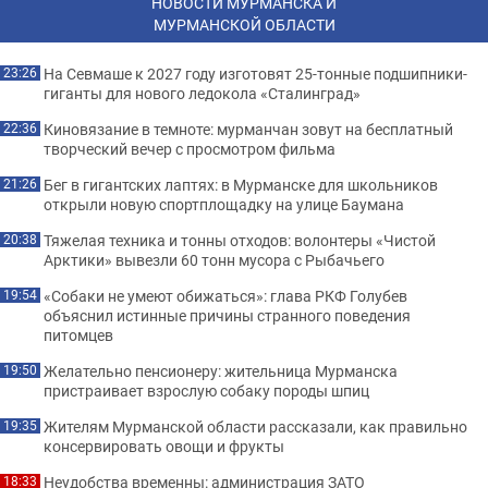
НОВОСТИ МУРМАНСКА И
МУРМАНСКОЙ ОБЛАСТИ
На Севмаше к 2027 году изготовят 25-тонные подшипники-
23:26
гиганты для нового ледокола «Сталинград»
Киновязание в темноте: мурманчан зовут на бесплатный
22:36
творческий вечер с просмотром фильма
Бег в гигантских лаптях: в Мурманске для школьников
21:26
открыли новую спортплощадку на улице Баумана
Тяжелая техника и тонны отходов: волонтеры «Чистой
20:38
Арктики» вывезли 60 тонн мусора с Рыбачьего
«Собаки не умеют обижаться»: глава РКФ Голубев
19:54
объяснил истинные причины странного поведения
питомцев
Желательно пенсионеру: жительница Мурманска
19:50
пристраивает взрослую собаку породы шпиц
Жителям Мурманской области рассказали, как правильно
19:35
консервировать овощи и фрукты
Неудобства временны: администрация ЗАТО
18:33