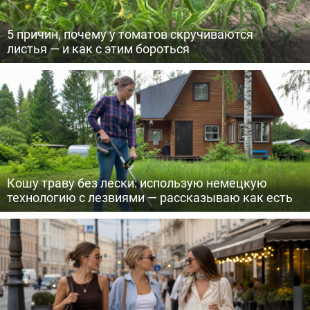
5 причин, почему у томатов скручиваются
листья — и как с этим бороться
Кошу траву без лески: использую немецкую
технологию с лезвиями — рассказываю как есть