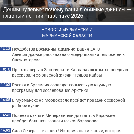
Деним нулевых: почему ваши любимые джинсы —
главный летний must-have 2026
НОВОСТИ МУРМАНСКА И
МУРМАНСКОЙ ОБЛАСТИ
Неудобства временны: администрация ЗАТО
18:33
Александровск рассказала о модернизации теплосетей в
Снежногорске
Прыжок веры в Заполярье: в Кандалакшском заповеднике
18:10
рассказали об опасной жизни птенцов кайры
Россия и Бразилия создадут совместную научную
17:53
программу для исследования Арктики
В Мурманске на Морвокзале пройдет праздник северной
16:55
рыбной кухни
Полевая кухня и Минеральный диктант: в Кировске
16:43
пройдет большая геологическая барахолка
Сила Севера — в людях! История апатитчанки, которая
16:03