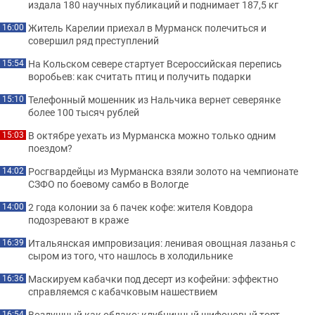
издала 180 научных публикаций и поднимает 187,5 кг
Житель Карелии приехал в Мурманск полечиться и
16:00
совершил ряд преступлений
На Кольском севере стартует Всероссийская перепись
15:54
воробьев: как считать птиц и получить подарки
Телефонный мошенник из Нальчика вернет северянке
15:10
более 100 тысяч рублей
В октябре уехать из Мурманска можно только одним
15:03
поездом?
Росгвардейцы из Мурманска взяли золото на чемпионате
14:02
СЗФО по боевому самбо в Вологде
2 года колонии за 6 пачек кофе: жителя Ковдора
14:00
подозревают в краже
Итальянская импровизация: ленивая овощная лазанья с
16:39
сыром из того, что нашлось в холодильнике
Маскируем кабачки под десерт из кофейни: эффектно
16:36
справляемся с кабачковым нашествием
Воздушный как облако: клубничный шифоновый торт,
16:54