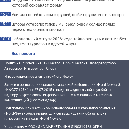
который сохраняет форму
Удивил гостей кексом с грушей, но без груши: все в восторге
16:21
Шторы устарели: теперь мы выключаем солнце прямо
15:31
через стекло одной кнопкой
Небанальный отпуск 2026: куда тайно рвануть с детьми без
13:18
виз, толп туристов и адской жары
Все новости
Политика
|
Экономика
|
Общество
|
Происшествия
|
Фоторепортажи
|
Авторское
|
Интересное
|
Спорт
Информационное агентство «Nord-News»
Запись о регистрации средства массовой информации «Nord-News» Эл
№ ФС77-62541 от 27.07.2015 г. выдано Федеральной службой по
надзору в сфере связи, информационных технологий и массовых
коммуникаций (Роскомнадзор).
При полном или частичном использовании материалов ссылка на
«Nord-News» обязательна. Для сетевых изданий обязательна
гиперссылка на сайт «Nord-News».
Учредитель — ООО «ИКС-МАРКЕТ», ИНН 5190310423, ОГРН