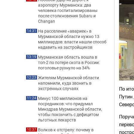
аэропорту Мурманска: два
человека госпитализированы
после столкновения Subaru и
Changan
На расселение «авариек» в
14:31
Мурманской области нужно 13
миллиардов: власти нашли способ
надавить на застройщиков
Мурманская область вошла в
13:19
топ-2 по потере скота в России:
поголовье рухнуло на 34%
Жителям Мурманской области
12:23
напомнили, куда звонить в
По ит
экстренных случаях
Путин 
Минус 100 миллионов на
11:24
посредников: что придумал
Север
Минздрав Мурманской области,
чтобы покончить с дефицитом
Поруче
льготных лекарств
перево
Волков к отстрелу: почему в
10:37
постр