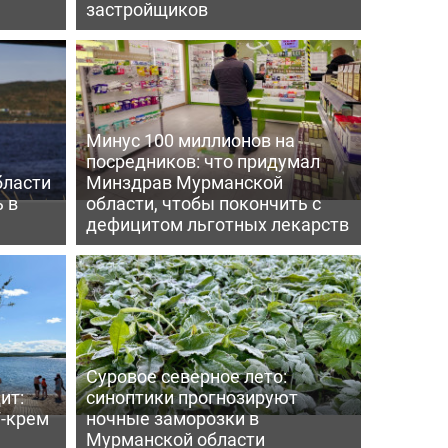
застройщиков
Минус 100 миллионов на
посредников: что придумал
бласти
Минздрав Мурманской
 в
области, чтобы покончить с
дефицитом льготных лекарств
Суровое северное лето:
ит:
синоптики прогнозируют
-крем
ночные заморозки в
Мурманской области