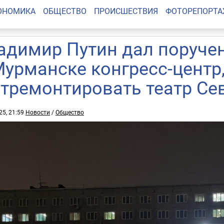
ОНОМИКА
ОБЩЕСТВО
ПРОИСШЕСТВИЯ
ФОТОРЕПОРТ
адимир Путин дал поруче
Мурманске конгресс-центр
отремонтировать театр Се
25, 21:59
Новости
/
Общество