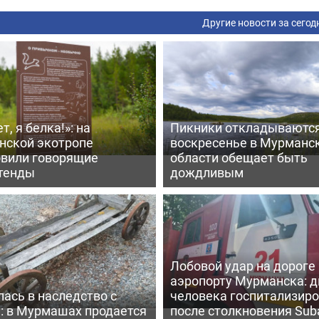
Другие новости за сегод
т, я белка!»: на
Пикники откладываются
нской экотропе
воскресенье в Мурманс
овили говорящие
области обещает быть
тенды
дождливым
Лобовой удар на дороге 
аэропорту Мурманска: д
ась в наследство с
человека госпитализир
: в Мурмашах продается
после столкновения Sub