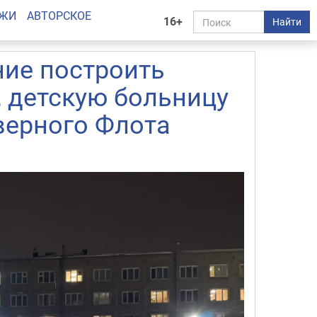
АЖИ
АВТОРСКОЕ
16+
Найти
ние построить
, детскую больницу
верного Флота