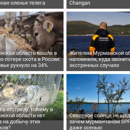
ная оленья телега
Changan
нская область вошла в
Жителям Мурманской о
по потере скота в России:
напомнили, куда звонить
вье рухнуло на 34%
экстренных случаях
 к отстрелу: почему в
нской области нет
Северное солнце не щад
 на добычу этих
зачем мурманчанам SPF
ков?
даже осенью