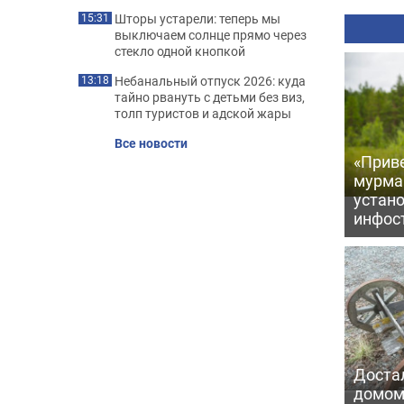
Шторы устарели: теперь мы
15:31
выключаем солнце прямо через
стекло одной кнопкой
Небанальный отпуск 2026: куда
13:18
тайно рвануть с детьми без виз,
толп туристов и адской жары
Все новости
«Приве
мурма
устан
инфос
Достал
домом