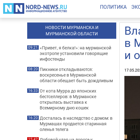
ПОЛИТИКА
ЭК
Вл
НОВОСТИ МУРМАНСКА И
МУРМАНСКОЙ ОБЛАСТИ
в 
«Привет, я белка!»: на мурманской
09:21
и 
экотропе установили говорящие
инфостенды
Пикники откладываются:
08:20
17.05.20
воскресенье в Мурманской
области обещает быть дождливым
От кота Мурра до японских
16:33
бестселлеров: в Мурманске
открылась выставка к
Всемирному дню кошек
Досталась в наследство с домом: в
16:20
Мурмашах продается старинная
оленья телега
Лобовой удар на дороге к
15:42