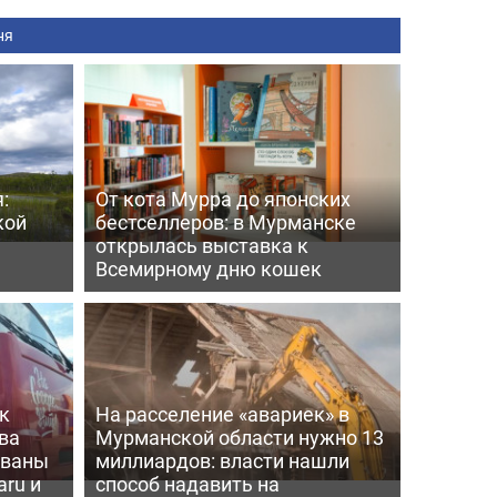
ня
:
От кота Мурра до японских
кой
бестселлеров: в Мурманске
открылась выставка к
Всемирному дню кошек
к
На расселение «авариек» в
ва
Мурманской области нужно 13
ованы
миллиардов: власти нашли
aru и
способ надавить на