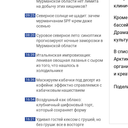
Мурманской области нет лимита
клинич
на добычу этих хищников?
Северное солнце не щадит: зачем
09:25
Кроме 
мурманчанам SPF-крем даже
бассе
осенью
Драма
Суровое северное лето: синоптики
08:20
культу
прогнозируют ночные заморозки в
Мурманской области
В спи
Итальянская импровизация:
16:39
Аркти
ленивая овощная лазанья с сыром
из того, что нашлось в
орган
холодильнике
и креа
Маскируем кабачки под десерт из
16:36
кофейни: эффектно справляемся с
Подели
кабачковым нашествием
Воздушный как облако:
16:54
клубничный шифоновый торт,
который сохраняет форму
Удивил гостей кексом с грушей, но
16:21
без груши: все в восторге