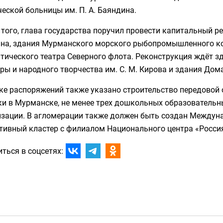
еской больницы им. П. А. Баяндина.
того, глава государства поручил провести капитальный р
йна, здания Мурманского морского рыбопромышленного кол
тического театра Северного флота. Реконструкция ждёт з
ры и народного творчества им. С. М. Кирова и здания Дом
ске распоряжений также указано строительство передовой
ки в Мурманске, не менее трех дошкольных образовательн
изации. В агломерации также должен быть создан Междун
тивный кластер с филиалом Национального центра «Россия
ться в соцсетях: