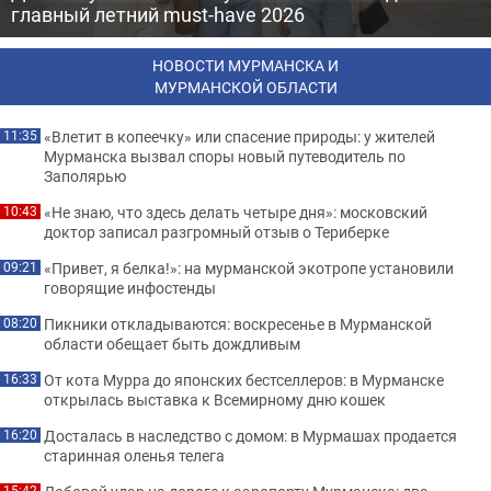
главный летний must-have 2026
НОВОСТИ МУРМАНСКА И
МУРМАНСКОЙ ОБЛАСТИ
«Влетит в копеечку» или спасение природы: у жителей
11:35
Мурманска вызвал споры новый путеводитель по
Заполярью
«Не знаю, что здесь делать четыре дня»: московский
10:43
доктор записал разгромный отзыв о Териберке
«Привет, я белка!»: на мурманской экотропе установили
09:21
говорящие инфостенды
Пикники откладываются: воскресенье в Мурманской
08:20
области обещает быть дождливым
От кота Мурра до японских бестселлеров: в Мурманске
16:33
открылась выставка к Всемирному дню кошек
Досталась в наследство с домом: в Мурмашах продается
16:20
старинная оленья телега
15:42