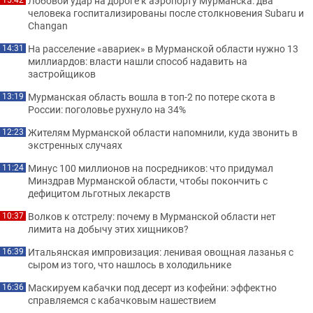
Лобовой удар на дороге к аэропорту Мурманска: два
человека госпитализированы после столкновения Subaru и
Changan
На расселение «авариек» в Мурманской области нужно 13
14:31
миллиардов: власти нашли способ надавить на
застройщиков
Мурманская область вошла в топ-2 по потере скота в
13:19
России: поголовье рухнуло на 34%
Жителям Мурманской области напомнили, куда звонить в
12:23
экстренных случаях
Минус 100 миллионов на посредников: что придумал
11:24
Минздрав Мурманской области, чтобы покончить с
дефицитом льготных лекарств
Волков к отстрелу: почему в Мурманской области нет
10:37
лимита на добычу этих хищников?
Итальянская импровизация: ленивая овощная лазанья с
16:39
сыром из того, что нашлось в холодильнике
Маскируем кабачки под десерт из кофейни: эффектно
16:36
справляемся с кабачковым нашествием