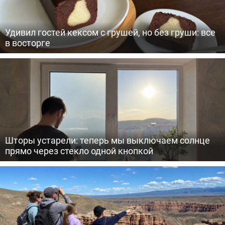
Удивил гостей кексом с грушей, но без груши: все
в восторге
Шторы устарели: теперь мы выключаем солнце
прямо через стекло одной кнопкой