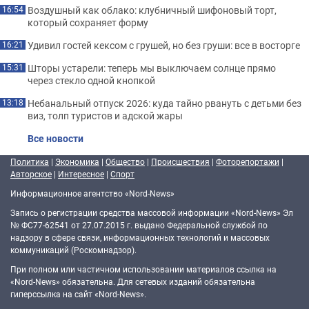
Воздушный как облако: клубничный шифоновый торт,
16:54
который сохраняет форму
Удивил гостей кексом с грушей, но без груши: все в восторге
16:21
Шторы устарели: теперь мы выключаем солнце прямо
15:31
через стекло одной кнопкой
Небанальный отпуск 2026: куда тайно рвануть с детьми без
13:18
виз, толп туристов и адской жары
Все новости
Политика
|
Экономика
|
Общество
|
Происшествия
|
Фоторепортажи
|
Авторское
|
Интересное
|
Спорт
Информационное агентство «Nord-News»
Запись о регистрации средства массовой информации «Nord-News» Эл
№ ФС77-62541 от 27.07.2015 г. выдано Федеральной службой по
надзору в сфере связи, информационных технологий и массовых
коммуникаций (Роскомнадзор).
При полном или частичном использовании материалов ссылка на
«Nord-News» обязательна. Для сетевых изданий обязательна
гиперссылка на сайт «Nord-News».