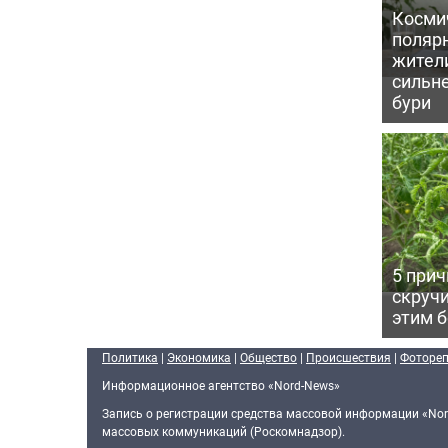
Косми
поляр
жител
сильн
бури
5 прич
скручи
этим 
Политика
|
Экономика
|
Общество
|
Происшествия
|
Фоторе
Информационное агентство «Nord-News»
Запись о регистрации средства массовой информации «Nor
массовых коммуникаций (Роскомнадзор).