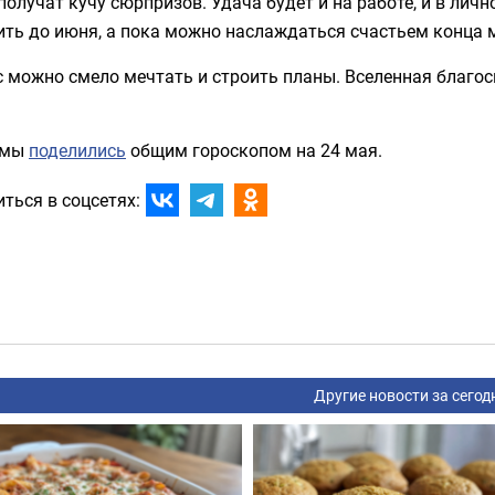
олучат кучу сюрпризов. Удача будет и на работе, и в лич
ть до июня, а пока можно наслаждаться счастьем конца 
 можно смело мечтать и строить планы. Вселенная благоск
 мы
поделились
общим гороскопом на 24 мая.
ться в соцсетях:
Другие новости за сегод