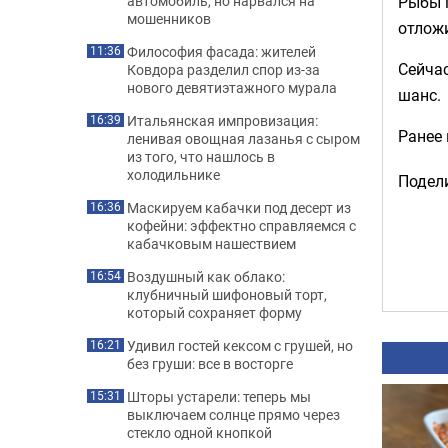
Рыбы п
автомобиль, но нарвался на
мошенников
отложи
Философия фасада: жителей
11:36
Сейчас
Ковдора разделил спор из-за
нового девятиэтажного мурала
шанс.
Итальянская импровизация:
16:39
Ранее
ленивая овощная лазанья с сыром
из того, что нашлось в
холодильнике
Подели
Маскируем кабачки под десерт из
16:36
кофейни: эффектно справляемся с
кабачковым нашествием
Воздушный как облако:
16:54
клубничный шифоновый торт,
который сохраняет форму
Удивил гостей кексом с грушей, но
16:21
без груши: все в восторге
Шторы устарели: теперь мы
15:31
выключаем солнце прямо через
стекло одной кнопкой