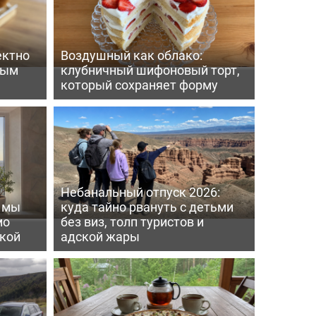
ектно
Воздушный как облако:
вым
клубничный шифоновый торт,
который сохраняет форму
Небанальный отпуск 2026:
ь мы
куда тайно рвануть с детьми
мо
без виз, толп туристов и
пкой
адской жары