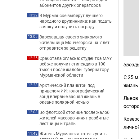
абонентов других операторов
В Мурманске выберут лучшего
13:22
народного дружинника: как подать
заявку и получить награду
Зарезавшая своего знакомого
13:05
жительница Мончегорска на 7 лет
отправится за решетку
Сработала огласка: студентка МАУ
12:25
всё же получит стипендию в 100
Звёзд
тысяч после жалобы губернатору
Мурманской области
С 25 м
жизнь 
Арктический планктон под
12:23
прицелом ИИ: голографический
зонд впервые заснял жизнь в
Львов
океане полярной ночью
осторо
Во флотской столице после жалоб
12:03
жителей массово чинят разбитые
Козеро
лестницы и трапы
личной
Житель Мурманска хотел купить
11:43