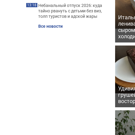
Небанальный отпуск 2026: куда
13:18
тайно рвануть с детьми без виз,
толп туристов и адской жары
Италь
ленив
Все новости
сыром 
холод
Удивил
грушей
восто