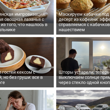
янская импровизация:
Маскируем кабачки под
ая овощная лазанья с
десерт из кофейни: эфф
из того, что нашлось в
справляемся с кабачко
ильнике
нашествием
 гостей кексом с
Шторы устарели: тепер
, но без груши: все в
выключаем солнце пря
рге
через стекло одной кно