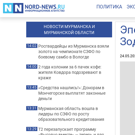
ПОЛИТИКА
ЭК
Эп
НОВОСТИ МУРМАНСКА И
МУРМАНСКОЙ ОБЛАСТИ
Зо
Росгвардейцы из Мурманска взяли
14:02
золото на чемпионате СЗФО по
24.05.20
боевому самбо в Вологде
2 года колонии за 6 пачек кофе:
14:00
жителя Ковдора подозревают в
краже
«Средства нашлись!»: Донорам в
13:45
Мончегорске выплатят законные
деньги
Мурманская область вошла в
13:31
лидеры по СЗФО по росту
образовательного кредитования
Т2 перезапускает программу
13:29
«Выгодно вместе» — теперь и для