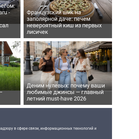
бегом:
ru -
Французский шик на
заполярной даче: печем
сал
невероятный киш из первых
лисичек
Деним нулевых: почему ваши
—
любимые джинсы — главный
летний must-have 2026
надзору в сфере связи, информационных технологий и