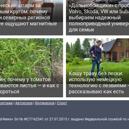
ческий шторм за
«Дальнобойщики» с про
ным кругом: почему
Volvo, Skoda, VW или Suba
и северных регионов
выбираем надежный
ее ощущают магнитные
полноприводный универ
для семьи
Кошу траву без лески:
ин, почему у томатов
использую немецкую
ваются листья — и как с
технологию с лезвиями 
бороться
рассказываю как есть
портажи
|
Авторское
|
Интересное
|
Спорт
d-News» Эл № ФС77-62541 от 27.07.2015 г. выдано Федеральной службой по 