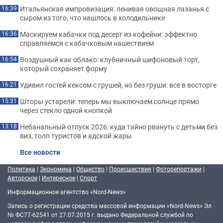
Итальянская импровизация: ленивая овощная лазанья с
16:39
сыром из того, что нашлось в холодильнике
Маскируем кабачки под десерт из кофейни: эффектно
16:36
справляемся с кабачковым нашествием
Воздушный как облако: клубничный шифоновый торт,
16:54
который сохраняет форму
Удивил гостей кексом с грушей, но без груши: все в восторге
16:21
Шторы устарели: теперь мы выключаем солнце прямо
15:31
через стекло одной кнопкой
Небанальный отпуск 2026: куда тайно рвануть с детьми без
13:18
виз, толп туристов и адской жары
Все новости
Политика
|
Экономика
|
Общество
|
Происшествия
|
Фоторепортажи
|
Авторское
|
Интересное
|
Спорт
Информационное агентство «Nord-News»
Запись о регистрации средства массовой информации «Nord-News» Эл
№ ФС77-62541 от 27.07.2015 г. выдано Федеральной службой по