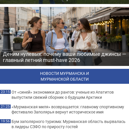
Деним нулевых: почему ваши любимые джинсы —
главный летний must-have 2026
НОВОСТИ МУРМАНСКА И
МУРМАНСКОЙ ОБЛАСТИ
От «синей» экономики до рангов: ученые из Апатитов
23:15
выпустили свежий сборник о будущем Арктики
«Мурманская миля» возвращается: главному спортивному
21:25
фестивалю Заполярья вернут историческое имя
Бум заполярного туризма: Мурманская область вырвалась
19:56
в лидеры СЗФО по приросту гостей