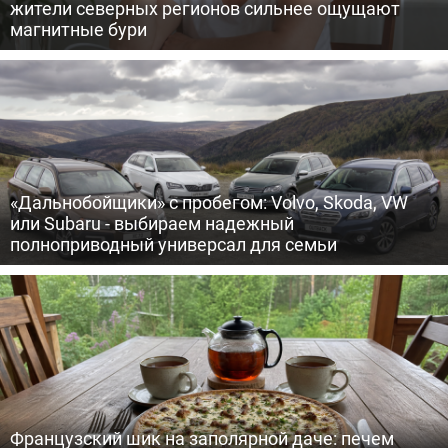
жители северных регионов сильнее ощущают
магнитные бури
«Дальнобойщики» с пробегом: Volvo, Skoda, VW
или Subaru - выбираем надежный
полноприводный универсал для семьи
Французский шик на заполярной даче: печем