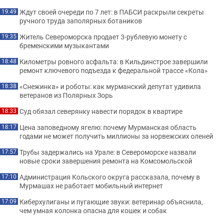
Ждут своей очереди по 7 лет: в ПАБСИ раскрыли секреты
19:49
ручного труда заполярных ботаников
Житель Североморска продает 3-рублевую монету с
19:35
бременскими музыкантами
Километры ровного асфальта: в Кильдинстрое завершили
18:48
ремонт ключевого подъезда к федеральной трассе «Кола»
«Снежинка» и роботы: как мурманский депутат удивила
18:38
ветеранов из Полярных Зорь
Суд обязал северянку навести порядок в квартире
18:33
Цена заповедному ягелю: почему Мурманская область
18:17
годами не может получить миллионы за норвежских оленей
Трубы задержались на Урале: в Североморске назвали
17:57
новые сроки завершения ремонта на Комсомольской
Администрация Кольского округа рассказала, почему в
17:10
Мурмашах не работает мобильный интернет
Киберхулиганы и пугающие звуки: ветеринар объяснила,
17:09
чем умная колонка опасна для кошек и собак