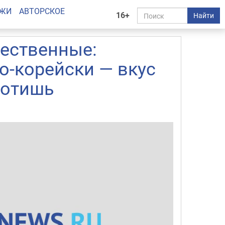
АЖИ
АВТОРСКОЕ
16+
Найти
ественные:
о-корейски — вкус
лотишь