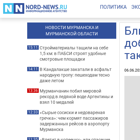
ПОЛИТИКА
ЭК
Бл
НОВОСТИ МУРМАНСКА И
МУРМАНСКОЙ ОБЛАСТИ
до
Стройматериалы тащили на себе
15:11
та
1,5 км: в ПАБСИ строят удобные
смотровые площадки
В Кандалакше закатали в асфальт
14:11
06.06.20
народную тропу: пешеходам тесно
даже летом
Мурманчанин побил мировой
13:36
рекорд в ледяной воде Аргентины и
взял 10 медалей
«Сырые сосиски и недовареная
12:33
гречка»: чем кормят пассажиров
задержанных рейсов в аэропорту
Мурманска
«Влетит в копеечку» или спасение
11:35