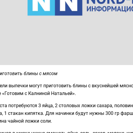
риготовить блины с мясом
ели выпечки могут приготовить блины с вкуснейшей мясн
 «Готовим с Калниной Натальей».
ста потребуются 3 яйца, 2 столовых ложки сахара, половин
, 1 стакан кипятка. Для начинки будут нужны 300 гр фарша
на чайной ложки соли.
инов в миске нужно смешать яйца, соль, сахар, молоко, ки