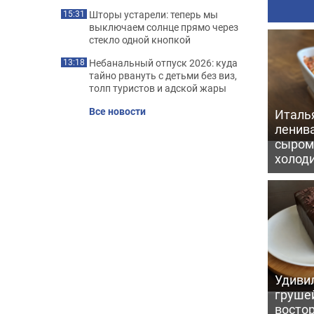
Шторы устарели: теперь мы
15:31
выключаем солнце прямо через
стекло одной кнопкой
Небанальный отпуск 2026: куда
13:18
тайно рвануть с детьми без виз,
толп туристов и адской жары
Все новости
Италь
ленив
сыром 
холод
Удивил
грушей
восто