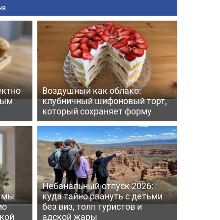
ня
ектно
Воздушный как облако:
вым
клубничный шифоновый торт,
который сохраняет форму
Небанальный отпуск 2026:
ь мы
куда тайно рвануть с детьми
мо
без виз, толп туристов и
пкой
адской жары