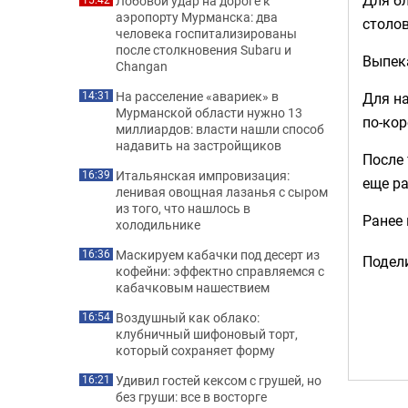
Лобовой удар на дороге к
аэропорту Мурманска: два
столо
человека госпитализированы
после столкновения Subaru и
Выпека
Changan
На расселение «авариек» в
Для на
14:31
Мурманской области нужно 13
по-кор
миллиардов: власти нашли способ
надавить на застройщиков
После 
Итальянская импровизация:
16:39
еще ра
ленивая овощная лазанья с сыром
из того, что нашлось в
Ранее
холодильнике
Маскируем кабачки под десерт из
16:36
Подели
кофейни: эффектно справляемся с
кабачковым нашествием
Воздушный как облако:
16:54
клубничный шифоновый торт,
который сохраняет форму
Удивил гостей кексом с грушей, но
16:21
без груши: все в восторге