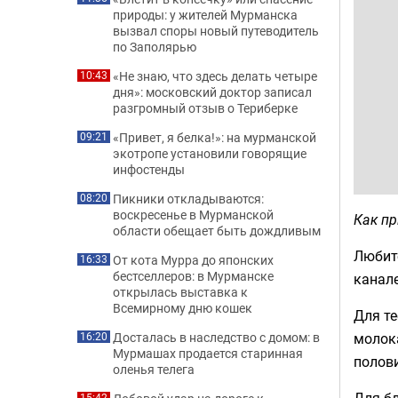
природы: у жителей Мурманска
вызвал споры новый путеводитель
по Заполярью
«Не знаю, что здесь делать четыре
10:43
дня»: московский доктор записал
разгромный отзыв о Териберке
«Привет, я белка!»: на мурманской
09:21
экотропе установили говорящие
инфостенды
Пикники откладываются:
08:20
воскресенье в Мурманской
Как п
области обещает быть дождливым
Любит
От кота Мурра до японских
16:33
бестселлеров: в Мурманске
канале
открылась выставка к
Всемирному дню кошек
Для те
молока
Досталась в наследство с домом: в
16:20
Мурмашах продается старинная
полови
оленья телега
Для бл
15:42