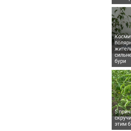
Косми
поляр
жител
сильн
бури
5 прич
скручи
этим 