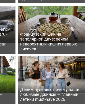
бегом:
ru -
Французский шик на
заполярной даче: печем
сал
невероятный киш из первых
лисичек
Деним нулевых: почему ваши
—
любимые джинсы — главный
летний must-have 2026