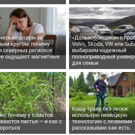
ческий шторм за
«Дальнобойщики» с про
ным кругом: почему
Volvo, Skoda, VW или Suba
и северных регионов
выбираем надежный
ее ощущают магнитные
полноприводный универ
для семьи
Кошу траву без лески:
ин, почему у томатов
использую немецкую
ваются листья — и как с
технологию с лезвиями 
бороться
рассказываю как есть