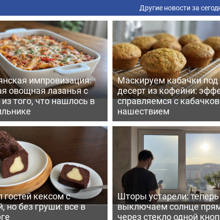
Другие новости за сегод
янская импровизация:
Маскируем кабачки под
ая овощная лазанья с
десерт из кофейни: эфф
из того, что нашлось в
справляемся с кабачко
ильнике
нашествием
 гостей кексом с
Шторы устарели: тепер
, но без груши: все в
выключаем солнце пря
рге
через стекло одной кно