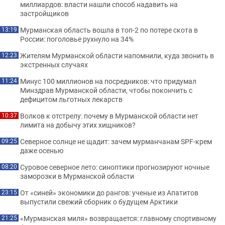
миллиардов: власти нашли способ надавить на
застройщиков
Мурманская область вошла в топ-2 по потере скота в
13:19
России: поголовье рухнуло на 34%
Жителям Мурманской области напомнили, куда звонить в
12:23
экстренных случаях
Минус 100 миллионов на посредников: что придумал
11:24
Минздрав Мурманской области, чтобы покончить с
дефицитом льготных лекарств
Волков к отстрелу: почему в Мурманской области нет
10:37
лимита на добычу этих хищников?
Северное солнце не щадит: зачем мурманчанам SPF-крем
09:25
даже осенью
Суровое северное лето: синоптики прогнозируют ночные
08:20
заморозки в Мурманской области
От «синей» экономики до рангов: ученые из Апатитов
23:15
выпустили свежий сборник о будущем Арктики
«Мурманская миля» возвращается: главному спортивному
21:25