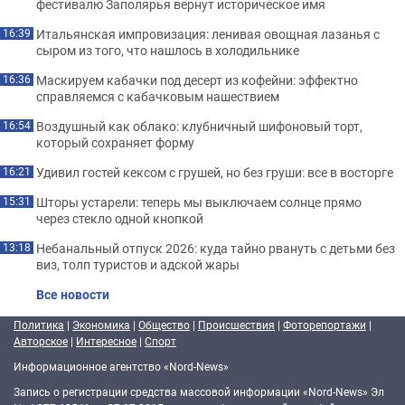
фестивалю Заполярья вернут историческое имя
Итальянская импровизация: ленивая овощная лазанья с
16:39
сыром из того, что нашлось в холодильнике
Маскируем кабачки под десерт из кофейни: эффектно
16:36
справляемся с кабачковым нашествием
Воздушный как облако: клубничный шифоновый торт,
16:54
который сохраняет форму
Удивил гостей кексом с грушей, но без груши: все в восторге
16:21
Шторы устарели: теперь мы выключаем солнце прямо
15:31
через стекло одной кнопкой
Небанальный отпуск 2026: куда тайно рвануть с детьми без
13:18
виз, толп туристов и адской жары
Все новости
Политика
|
Экономика
|
Общество
|
Происшествия
|
Фоторепортажи
|
Авторское
|
Интересное
|
Спорт
Информационное агентство «Nord-News»
Запись о регистрации средства массовой информации «Nord-News» Эл