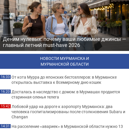
Деним нулевых: почему ваши любимые джинсы —
главный летний must-have 2026
НОВОСТИ МУРМАНСКА И
МУРМАНСКОЙ ОБЛАСТИ
От кота Мурра до японских бестселлеров: в Мурманске
16:33
открылась выставка к Всемирному дню кошек
Досталась в наследство с домом: в Мурмашах продается
16:20
старинная оленья телега
Лобовой удар на дороге к аэропорту Мурманска: два
15:42
человека госпитализированы после столкновения Subaru и
Changan
На расселение «авариек» в Мурманской области нужно 13
14:31