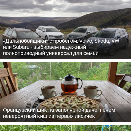
«Дальнобойщики» с пробегом: Volvo, Skoda, VW
или Subaru - выбираем надежный
полноприводный универсал для семьи
Французский шик на заполярной даче: печем
невероятный киш из первых лисичек