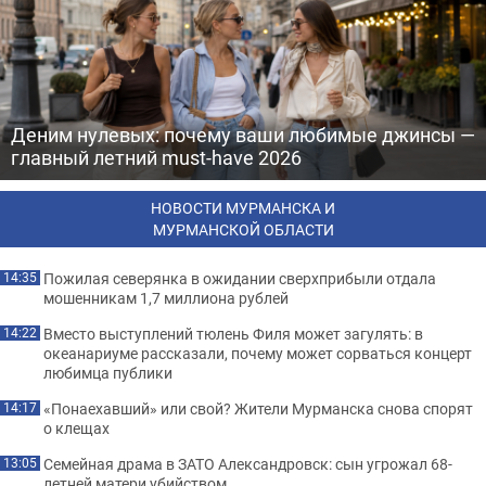
Деним нулевых: почему ваши любимые джинсы —
главный летний must-have 2026
НОВОСТИ МУРМАНСКА И
МУРМАНСКОЙ ОБЛАСТИ
Пожилая северянка в ожидании сверхприбыли отдала
14:35
мошенникам 1,7 миллиона рублей
Вместо выступлений тюлень Филя может загулять: в
14:22
океанариуме рассказали, почему может сорваться концерт
любимца публики
«Понаехавший» или свой? Жители Мурманска снова спорят
14:17
о клещах
Семейная драма в ЗАТО Александровск: сын угрожал 68-
13:05
летней матери убийством