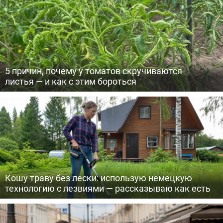
5 причин, почему у томатов скручиваются
листья — и как с этим бороться
Кошу траву без лески: использую немецкую
технологию с лезвиями — рассказываю как есть