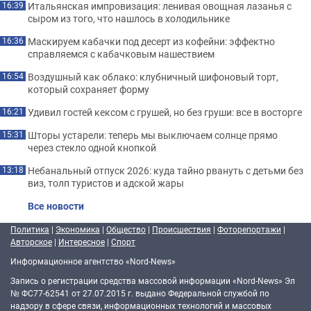
Итальянская импровизация: ленивая овощная лазанья с
16:39
сыром из того, что нашлось в холодильнике
Маскируем кабачки под десерт из кофейни: эффектно
16:36
справляемся с кабачковым нашествием
Воздушный как облако: клубничный шифоновый торт,
16:54
который сохраняет форму
Удивил гостей кексом с грушей, но без груши: все в восторге
16:21
Шторы устарели: теперь мы выключаем солнце прямо
15:31
через стекло одной кнопкой
Небанальный отпуск 2026: куда тайно рвануть с детьми без
13:18
виз, толп туристов и адской жары
Все новости
Политика
|
Экономика
|
Общество
|
Происшествия
|
Фоторепортажи
|
Авторское
|
Интересное
|
Спорт
Информационное агентство «Nord-News»
Запись о регистрации средства массовой информации «Nord-News» Эл
№ ФС77-62541 от 27.07.2015 г. выдано Федеральной службой по
надзору в сфере связи, информационных технологий и массовых