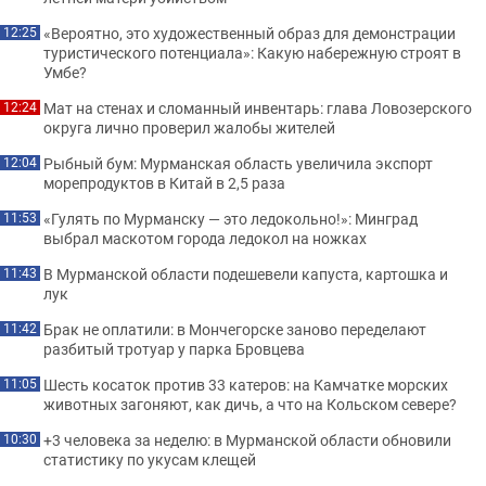
«Вероятно, это художественный образ для демонстрации
12:25
туристического потенциала»: Какую набережную строят в
Умбе?
Мат на стенах и сломанный инвентарь: глава Ловозерского
12:24
округа лично проверил жалобы жителей
Рыбный бум: Мурманская область увеличила экспорт
12:04
морепродуктов в Китай в 2,5 раза
«Гулять по Мурманску — это ледокольно!»: Минград
11:53
выбрал маскотом города ледокол на ножках
В Мурманской области подешевели капуста, картошка и
11:43
лук
Брак не оплатили: в Мончегорске заново переделают
11:42
разбитый тротуар у парка Бровцева
Шесть косаток против 33 катеров: на Камчатке морских
11:05
животных загоняют, как дичь, а что на Кольском севере?
+3 человека за неделю: в Мурманской области обновили
10:30
статистику по укусам клещей