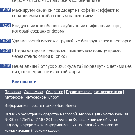
сыром из того, что нашлось в холодильнике
Маскируем кабачки под десерт из кофейни: эффектно
16:36
справляемся с кабачковым нашествием
Воздушный как облако: клубничный шифоновый торт,
16:54
который сохраняет форму
Удивил гостей кексом с грушей, но без груши: все в восторге
16:21
Шторы устарели: теперь мы выключаем солнце прямо
15:31
через стекло одной кнопкой
Небанальный отпуск 2026: куда тайно рвануть с детьми без
13:18
виз, толп туристов и адской жары
Все новости
Политика
|
Экономика
|
Общество
|
Происшествия
|
Фоторепортажи
|
Авторское
|
Интересное
|
Спорт
Информационное агентство «Nord-News»
Запись о регистрации средства массовой информации «Nord-News» Эл
№ ФС77-62541 от 27.07.2015 г. выдано Федеральной службой по
надзору в сфере связи, информационных технологий и массовых
коммуникаций (Роскомнадзор).