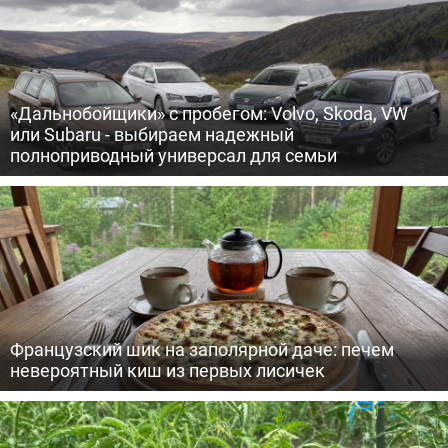
«Дальнобойщики» с пробегом: Volvo, Skoda, VW
или Subaru - выбираем надежный
полноприводный универсал для семьи
Французский шик на заполярной даче: печем
невероятный киш из первых лисичек