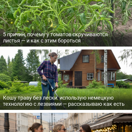
5 причин, почему у томатов скручиваются
листья — и как с этим бороться
Кошу траву без лески: использую немецкую
технологию с лезвиями — рассказываю как есть