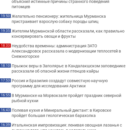
объяснил истинные причины странного поведения
питомцев
Желательно пенсионеру: жительница Мурманска
19:50
пристраивает взрослую собаку породы шпиц
Жителям Мурманской области рассказали, как правильно
19:35
консервировать овощи и фрукты
Неудобства временны: администрация ЗАТО
18:33
Александровск рассказала о модернизации теплосетей в
Снежногорске
Прыжок веры в Заполярье: в Кандалакшском заповеднике
18:10
рассказали об опасной жизни птенцов кайры
Россия и Бразилия создадут совместную научную
17:53
программу для исследования Арктики
В Мурманске на Морвокзале пройдет праздник северной
16:55
рыбной кухни
Полевая кухня и Минеральный диктант: в Кировске
16:43
пройдет большая геологическая барахолка
Итальянская импровизация: ленивая овощная лазанья с
16:39