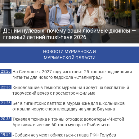
Деним нулевых: почему ваши любимые джинсы —
главный летний must-have 2026
НОВОСТИ МУРМАНСКА И
МУРМАНСКОЙ ОБЛАСТИ
На Севмаше к 2027 году изготовят 25-тонные подшипники-
23:26
гиганты для нового ледокола «Сталинград»
Киновязание в темноте: мурманчан зовут на бесплатный
22:36
творческий вечер с просмотром фильма
Бег в гигантских лаптях: в Мурманске для школьников
21:26
открыли новую спортплощадку на улице Баумана
Тяжелая техника и тонны отходов: волонтеры «Чистой
20:38
Арктики» вывезли 60 тонн мусора с Рыбачьего
«Собаки не умеют обижаться»: глава РКФ Голубев
19:54