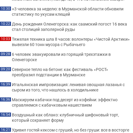
+3 человека за неделю: в Мурманской области обновили
10:30
статистику по укусам клещей
День рождения Оленегорска: как саамский погост 16 века
10:22
стал столицей заполярной руды
Тяжелая техника шла 8 часов: волонтеры «Чистой Арктики»
10:03
вывезли 60 тонн мусора с Рыбачьего
6 человек эвакуировали из горящей трехэтажки в
09:28
Оленегорске
Северное тепло на бетоне: как фестиваль «РОСТ»
09:20
преобразил подстанции в Мурманске
Итальянская импровизация: ленивая овощная лазанья с
16:39
сыром из того, что нашлось в холодильнике
Маскируем кабачки под десерт из кофейни: эффектно
16:36
справляемся с кабачковым нашествием
Воздушный как облако: клубничный шифоновый торт,
16:54
который сохраняет форму
Удивил гостей кексом с грушей, но без груши: все в восторге
16:21