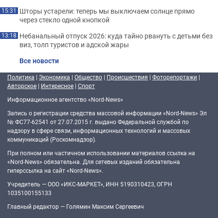
Шторы устарели: теперь мы выключаем солнце прямо
15:31
через стекло одной кнопкой
Небанальный отпуск 2026: куда тайно рвануть с детьми без
13:18
виз, толп туристов и адской жары
Все новости
Политика
|
Экономика
|
Общество
|
Происшествия
|
Фоторепортажи
|
Авторское
|
Интересное
|
Спорт
Информационное агентство «Nord-News»
Запись о регистрации средства массовой информации «Nord-News» Эл
№ ФС77-62541 от 27.07.2015 г. выдано Федеральной службой по
надзору в сфере связи, информационных технологий и массовых
коммуникаций (Роскомнадзор).
При полном или частичном использовании материалов ссылка на
«Nord-News» обязательна. Для сетевых изданий обязательна
гиперссылка на сайт «Nord-News».
Учредитель — ООО «ИКС-МАРКЕТ», ИНН 5190310423, ОГРН
1035100155133
Главный редактор — Голямин Максим Сергеевич