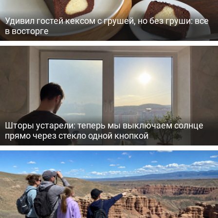
Удивил гостей кексом с грушей, но без груши: все
в восторге
Шторы устарели: теперь мы выключаем солнце
прямо через стекло одной кнопкой