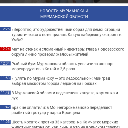
НОВОСТИ МУРМАНСКА И
МУРМАНСКОЙ ОБЛАСТИ
«Вероятно, это художественный образ для демонстрации
12:25
туристического потенциала»: Какую набережную строят в
Умбе?
Мат на стенах и сломанный инвентарь: глава Ловозерского
12:24
округа лично проверил жалобы жителей
Рыбный бум: Мурманская область увеличила экспорт
12:04
морепродуктов в Китай в 2,5 раза
«Гулять по Мурманску — это ледокольно!»: Минград
11:53
выбрал маскотом города ледокол на ножках
В Мурманской области подешевели капуста, картошка и
11:43
лук
Брак не оплатили: в Мончегорске заново переделают
11:42
разбитый тротуар у парка Бровцева
Шесть косаток против 33 катеров: на Камчатке морских
11:05
животных загоняют, как дичь, а что на Кольском севере?