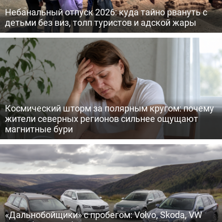
Небанальный отпуск 2026: куда тайно рвануть с
детьми без виз, толп туристов и адской жары
Космический шторм за полярным кругом: почему
жители северных регионов сильнее ощущают
магнитные бури
«Дальнобойщики» с пробегом: Volvo, Skoda, VW