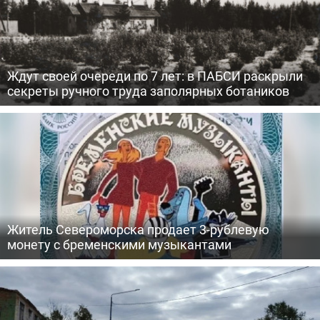
Ждут своей очереди по 7 лет: в ПАБСИ раскрыли
секреты ручного труда заполярных ботаников
Житель Североморска продает 3-рублевую
монету с бременскими музыкантами