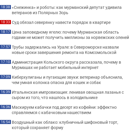
«Снежинка» и роботы: как мурманский депутат удивила
18:38
ветеранов из Полярных Зорь
Суд обязал северянку навести порядок в квартире
18:33
Цена заповедному ягелю: почему Мурманская область
18:17
годами не может получить миллионы за норвежских оленей
Трубы задержались на Урале: в Североморске назвали
17:57
новые сроки завершения ремонта на Комсомольской
Администрация Кольского округа рассказала, почему в
17:10
Мурмашах не работает мобильный интернет
Киберхулиганы и пугающие звуки: ветеринар объяснила,
17:09
чем умная колонка опасна для кошек и собак
Итальянская импровизация: ленивая овощная лазанья с
16:39
сыром из того, что нашлось в холодильнике
Маскируем кабачки под десерт из кофейни: эффектно
16:36
справляемся с кабачковым нашествием
Воздушный как облако: клубничный шифоновый торт,
16:54
который сохраняет форму