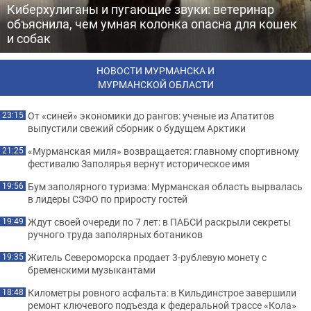
Киберхулиганы и пугающие звуки: ветеринар
объяснила, чем умная колонка опасна для кошек
и собак
НОВОСТИ МУРМАНСКА И
МУРМАНСКОЙ ОБЛАСТИ
От «синей» экономики до рангов: ученые из Апатитов
23:15
выпустили свежий сборник о будущем Арктики
«Мурманская миля» возвращается: главному спортивному
21:25
фестивалю Заполярья вернут историческое имя
Бум заполярного туризма: Мурманская область вырвалась
19:56
в лидеры СЗФО по приросту гостей
Ждут своей очереди по 7 лет: в ПАБСИ раскрыли секреты
19:49
ручного труда заполярных ботаников
Житель Североморска продает 3-рублевую монету с
19:35
бременскими музыкантами
Километры ровного асфальта: в Кильдинстрое завершили
18:48
ремонт ключевого подъезда к федеральной трассе «Кола»