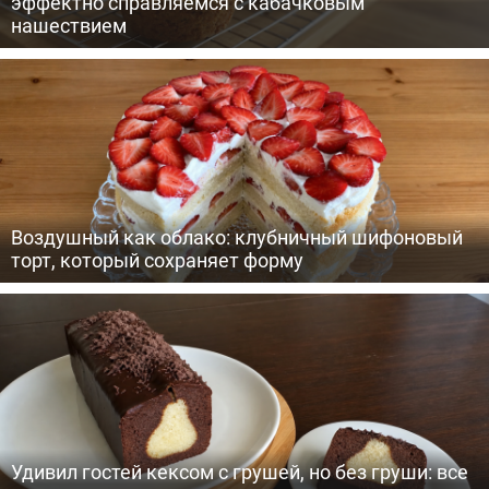
эффектно справляемся с кабачковым
нашествием
Воздушный как облако: клубничный шифоновый
торт, который сохраняет форму
Удивил гостей кексом с грушей, но без груши: все