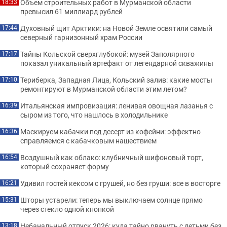
Объем строительных работ в Мурманской области
18:33
превысил 61 миллиард рублей
Духовный щит Арктики: на Новой Земле освятили самый
17:44
северный гарнизонный храм России
Тайны Кольской сверхглубокой: музей Заполярного
17:17
показал уникальный артефакт от легендарной скважины
Териберка, Западная Лица, Кольский залив: какие мосты
17:10
ремонтируют в Мурманской области этим летом?
Итальянская импровизация: ленивая овощная лазанья с
16:39
сыром из того, что нашлось в холодильнике
Маскируем кабачки под десерт из кофейни: эффектно
16:36
справляемся с кабачковым нашествием
Воздушный как облако: клубничный шифоновый торт,
16:54
который сохраняет форму
Удивил гостей кексом с грушей, но без груши: все в восторге
16:21
Шторы устарели: теперь мы выключаем солнце прямо
15:31
через стекло одной кнопкой
Небанальный отпуск 2026: куда тайно рвануть с детьми без
13:18