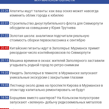
Апатиты ищут таланты: как ваш эскиз может навсегда
23:26
изменить облик города к юбилею
Строительство дноуглубительного флота для Севморпути
22:31
обсудили на совещании у Юрия Трутнева
Золотая школа: аналитики подсчитали реальную
21:22
стоимость сборки первоклассника к сентябрю
Китайские гиганты идут в Заполярье: Мурманск примет
20:45
рекордное число контейнеровозов по Севморпути
Машина времени в окнах: жителей Заполярного заставили
20:13
угадывать родной город по ретро-снимкам
Увидеть Заполярье в темноте: в Мурманске запускают
19:35
уникальные экскурсии с закрытыми глазами
Лестницу около дома на проспекте Кирова в Мурманске в
19:35
этом году капитально ремонтировать не будут
Борщевик вместо шахтеров? На Кольском полуострове
18:56
запускают «зеленую» добычу редкоземельных металлов