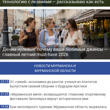
технологию с лезвиями — рассказываю как есть
Деним нулевых: почему ваши любимые джинсы —
главный летний must-have 2026
НОВОСТИ МУРМАНСКА И
МУРМАНСКОЙ ОБЛАСТИ
От «синей» экономики до рангов: ученые из Апатитов
23:15
выпустили свежий сборник о будущем Арктики
«Мурманская миля» возвращается: главному спортивному
21:25
фестивалю Заполярья вернут историческое имя
Бум заполярного туризма: Мурманская область вырвалась
19:56