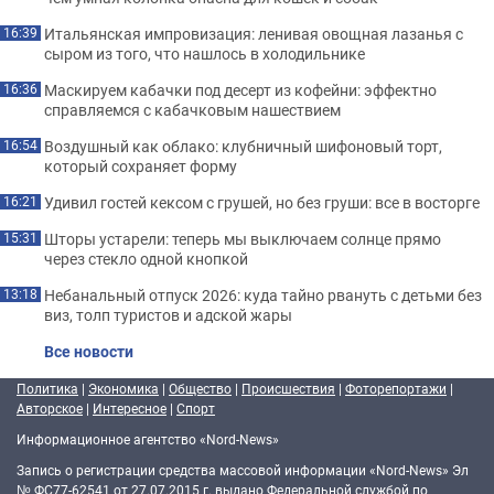
Итальянская импровизация: ленивая овощная лазанья с
16:39
сыром из того, что нашлось в холодильнике
Маскируем кабачки под десерт из кофейни: эффектно
16:36
справляемся с кабачковым нашествием
Воздушный как облако: клубничный шифоновый торт,
16:54
который сохраняет форму
Удивил гостей кексом с грушей, но без груши: все в восторге
16:21
Шторы устарели: теперь мы выключаем солнце прямо
15:31
через стекло одной кнопкой
Небанальный отпуск 2026: куда тайно рвануть с детьми без
13:18
виз, толп туристов и адской жары
Все новости
Политика
|
Экономика
|
Общество
|
Происшествия
|
Фоторепортажи
|
Авторское
|
Интересное
|
Спорт
Информационное агентство «Nord-News»
Запись о регистрации средства массовой информации «Nord-News» Эл
№ ФС77-62541 от 27.07.2015 г. выдано Федеральной службой по