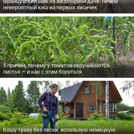
Французский шик на заполярной даче: печем
невероятный киш из первых лисичек
5 причин, почему у томатов скручиваются
листья — и как с этим бороться
Кошу траву без лески: использую немецкую