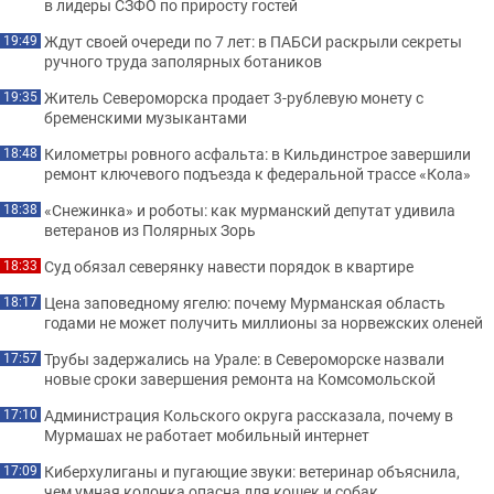
в лидеры СЗФО по приросту гостей
Ждут своей очереди по 7 лет: в ПАБСИ раскрыли секреты
19:49
ручного труда заполярных ботаников
Житель Североморска продает 3-рублевую монету с
19:35
бременскими музыкантами
Километры ровного асфальта: в Кильдинстрое завершили
18:48
ремонт ключевого подъезда к федеральной трассе «Кола»
«Снежинка» и роботы: как мурманский депутат удивила
18:38
ветеранов из Полярных Зорь
Суд обязал северянку навести порядок в квартире
18:33
Цена заповедному ягелю: почему Мурманская область
18:17
годами не может получить миллионы за норвежских оленей
Трубы задержались на Урале: в Североморске назвали
17:57
новые сроки завершения ремонта на Комсомольской
Администрация Кольского округа рассказала, почему в
17:10
Мурмашах не работает мобильный интернет
Киберхулиганы и пугающие звуки: ветеринар объяснила,
17:09
чем умная колонка опасна для кошек и собак