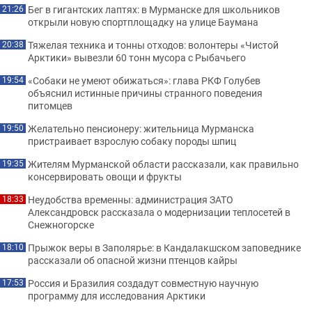
Бег в гигантских лаптях: в Мурманске для школьников
21:26
открыли новую спортплощадку на улице Баумана
Тяжелая техника и тонны отходов: волонтеры «Чистой
20:38
Арктики» вывезли 60 тонн мусора с Рыбачьего
«Собаки не умеют обижаться»: глава РКФ Голубев
19:54
объяснил истинные причины странного поведения
питомцев
Желательно пенсионеру: жительница Мурманска
19:50
пристраивает взрослую собаку породы шпиц
Жителям Мурманской области рассказали, как правильно
19:35
консервировать овощи и фрукты
Неудобства временны: администрация ЗАТО
18:33
Александровск рассказала о модернизации теплосетей в
Снежногорске
Прыжок веры в Заполярье: в Кандалакшском заповеднике
18:10
рассказали об опасной жизни птенцов кайры
Россия и Бразилия создадут совместную научную
17:53
программу для исследования Арктики