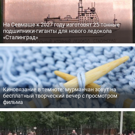
На Севмаше к 2027 году изготовят 25-тонные
подшипники-гиганты для нового ледокола
«Сталинград»
Киновязание в темноте: мурманчан зовут на
бесплатный творческий вечер с просмотром
фильма