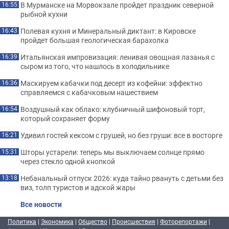
В Мурманске на Морвокзале пройдет праздник северной
16:55
рыбной кухни
Полевая кухня и Минеральный диктант: в Кировске
16:43
пройдет большая геологическая барахолка
Итальянская импровизация: ленивая овощная лазанья с
16:39
сыром из того, что нашлось в холодильнике
Маскируем кабачки под десерт из кофейни: эффектно
16:36
справляемся с кабачковым нашествием
Воздушный как облако: клубничный шифоновый торт,
16:54
который сохраняет форму
Удивил гостей кексом с грушей, но без груши: все в восторге
16:21
Шторы устарели: теперь мы выключаем солнце прямо
15:31
через стекло одной кнопкой
Небанальный отпуск 2026: куда тайно рвануть с детьми без
13:18
виз, толп туристов и адской жары
Все новости
Политика
|
Экономика
|
Общество
|
Происшествия
|
Фоторепортажи
|