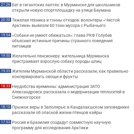
Бег в гигантских лаптях: в Мурманске для школьников
21:26
открыли новую спортплощадку на улице Баумана
Тяжелая техника и тонны отходов: волонтеры «Чистой
20:38
Арктики» вывезли 60 тонн мусора с Рыбачьего
«Собаки не умеют обижаться»: глава РКФ Голубев
19:54
объяснил истинные причины странного поведения
питомцев
Желательно пенсионеру: жительница Мурманска
19:50
пристраивает взрослую собаку породы шпиц
Жителям Мурманской области рассказали, как правильно
19:35
консервировать овощи и фрукты
Неудобства временны: администрация ЗАТО
18:33
Александровск рассказала о модернизации теплосетей в
Снежногорске
Прыжок веры в Заполярье: в Кандалакшском заповеднике
18:10
рассказали об опасной жизни птенцов кайры
Россия и Бразилия создадут совместную научную
17:53
программу для исследования Арктики