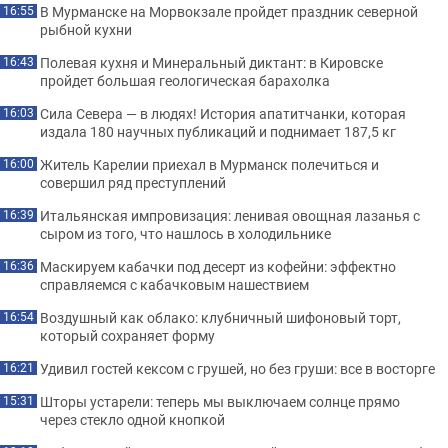
В Мурманске на Морвокзале пройдет праздник северной
16:55
рыбной кухни
Полевая кухня и Минеральный диктант: в Кировске
16:43
пройдет большая геологическая барахолка
Сила Севера — в людях! История апатитчанки, которая
16:03
издала 180 научных публикаций и поднимает 187,5 кг
Житель Карелии приехал в Мурманск полечиться и
16:00
совершил ряд преступлений
Итальянская импровизация: ленивая овощная лазанья с
16:39
сыром из того, что нашлось в холодильнике
Маскируем кабачки под десерт из кофейни: эффектно
16:36
справляемся с кабачковым нашествием
Воздушный как облако: клубничный шифоновый торт,
16:54
который сохраняет форму
Удивил гостей кексом с грушей, но без груши: все в восторге
16:21
Шторы устарели: теперь мы выключаем солнце прямо
15:31
через стекло одной кнопкой