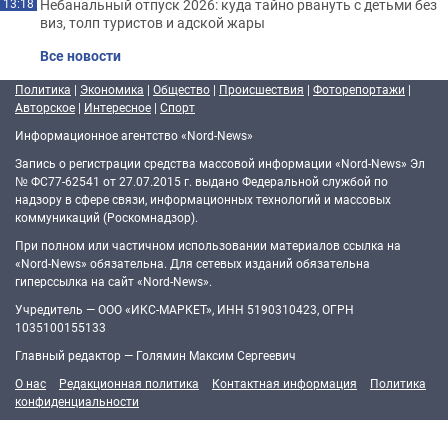
Небанальный отпуск 2026: куда тайно рвануть с детьми без
13:18
виз, толп туристов и адской жары
Все новости
Политика
|
Экономика
|
Общество
|
Происшествия
|
Фоторепортажи
|
Авторское
|
Интересное
|
Спорт
Информационное агентство «Nord-News»
Запись о регистрации средства массовой информации «Nord-News» Эл
№ ФС77-62541 от 27.07.2015 г. выдано Федеральной службой по
надзору в сфере связи, информационных технологий и массовых
коммуникаций (Роскомнадзор).
При полном или частичном использовании материалов ссылка на
«Nord-News» обязательна. Для сетевых изданий обязательна
гиперссылка на сайт «Nord-News».
Учредитель — ООО «ИКС-МАРКЕТ», ИНН 5190310423, ОГРН
1035100155133
Главный редактор — Голямин Максим Сергеевич
О нас
Редакционная политика
Контактная информация
Политика
конфиденциальности