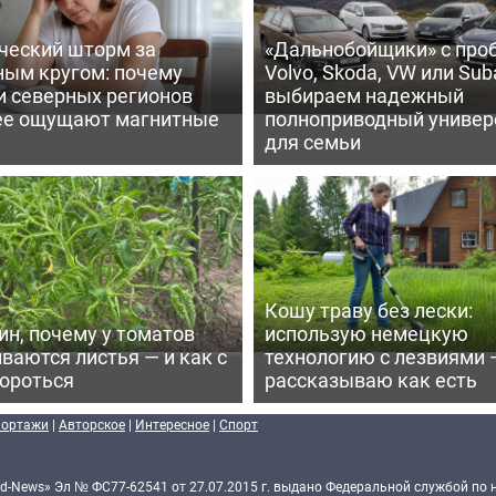
ческий шторм за
«Дальнобойщики» с про
ным кругом: почему
Volvo, Skoda, VW или Suba
и северных регионов
выбираем надежный
ее ощущают магнитные
полноприводный универ
для семьи
Кошу траву без лески:
ин, почему у томатов
использую немецкую
ваются листья — и как с
технологию с лезвиями 
бороться
рассказываю как есть
портажи
|
Авторское
|
Интересное
|
Спорт
d-News» Эл № ФС77-62541 от 27.07.2015 г. выдано Федеральной службой по 