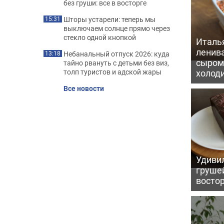
без груши: все в восторге
Шторы устарели: теперь мы
15:31
выключаем солнце прямо через
стекло одной кнопкой
Италь
ленив
Небанальный отпуск 2026: куда
13:18
сыром 
тайно рвануть с детьми без виз,
холод
толп туристов и адской жары
Все новости
Удивил
грушей
восто