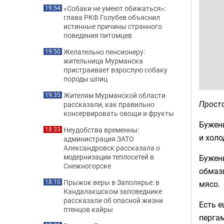
«Собаки не умеют обижаться»:
19:54
глава РКФ Голубев объяснил
истинные причины странного
поведения питомцев
Желательно пенсионеру:
19:50
жительница Мурманска
пристраивает взрослую собаку
породы шпиц
Жителям Мурманской области
19:35
Просто
рассказали, как правильно
консервировать овощи и фрукты
Бужен
Неудобства временны:
18:33
и холо
администрация ЗАТО
Александровск рассказала о
модернизации теплосетей в
Бужени
Снежногорске
обмазы
Прыжок веры в Заполярье: в
18:10
мясо.
Кандалакшском заповеднике
рассказали об опасной жизни
Есть е
птенцов кайры
пергам