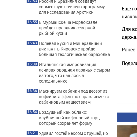
Россия и Бразилия создадут
17:53
совместную научную программу
Ещё го
для исследования Арктики
низкой
В Мурманске на Морвокзале
16:55
пройдет праздник северной
Для вс
рыбной кухни
держал
Полевая кухня и Минеральный
16:43
диктант: в Кировске пройдет
Ранее
большая геологическая барахолка
Подели
Итальянская импровизация:
16:39
ленивая овощная лазанья с сыром
из того, что нашлось в
холодильнике
Маскируем кабачки под десерт из
16:36
кофейни: эффектно справляемся с
кабачковым нашествием
Воздушный как облако:
16:54
клубничный шифоновый торт,
который сохраняет форму
Удивил гостей кексом с грушей, но
16:21