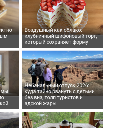
ектно
Воздушный как облако:
вым
клубничный шифоновый торт,
который сохраняет форму
Небанальный отпуск 2026:
ь мы
куда тайно рвануть с детьми
мо
без виз, толп туристов и
пкой
адской жары