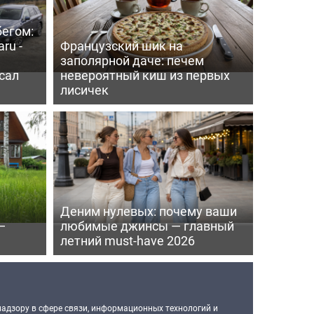
бегом:
ru -
Французский шик на
заполярной даче: печем
сал
невероятный киш из первых
лисичек
Деним нулевых: почему ваши
—
любимые джинсы — главный
летний must-have 2026
надзору в сфере связи, информационных технологий и