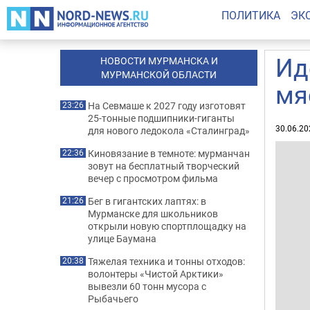
ПОЛИТИКА
ЭК
Ид
НОВОСТИ МУРМАНСКА И
МУРМАНСКОЙ ОБЛАСТИ
мя
На Севмаше к 2027 году изготовят
23:26
25-тонные подшипники-гиганты
30.06.20
для нового ледокола «Сталинград»
Киновязание в темноте: мурманчан
22:36
зовут на бесплатный творческий
вечер с просмотром фильма
Бег в гигантских лаптях: в
21:26
Мурманске для школьников
открыли новую спортплощадку на
улице Баумана
Тяжелая техника и тонны отходов:
20:38
волонтеры «Чистой Арктики»
вывезли 60 тонн мусора с
Рыбачьего