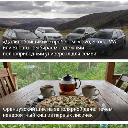
«Дальнобойщики» с пробегом: Volvo, Skoda, VW
или Subaru - выбираем надежный
полноприводный универсал для семьи
Французский шик на заполярной даче: печем
невероятный киш из первых лисичек