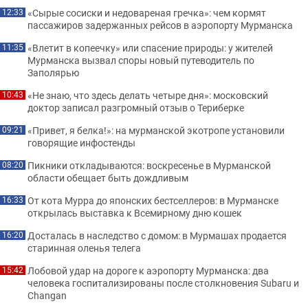
«Сырые сосиски и недовареная гречка»: чем кормят
12:33
пассажиров задержанных рейсов в аэропорту Мурманска
«Влетит в копеечку» или спасение природы: у жителей
11:35
Мурманска вызвал споры новый путеводитель по
Заполярью
«Не знаю, что здесь делать четыре дня»: московский
10:43
доктор записал разгромный отзыв о Териберке
«Привет, я белка!»: на мурманской экотропе установили
09:21
говорящие инфостенды
Пикники откладываются: воскресенье в Мурманской
08:20
области обещает быть дождливым
От кота Мурра до японских бестселлеров: в Мурманске
16:33
открылась выставка к Всемирному дню кошек
Досталась в наследство с домом: в Мурмашах продается
16:20
старинная оленья телега
Лобовой удар на дороге к аэропорту Мурманска: два
15:42
человека госпитализированы после столкновения Subaru и
Changan