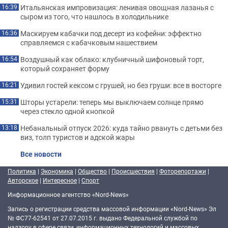
Итальянская импровизация: ленивая овощная лазанья с
16:39
сыром из того, что нашлось в холодильнике
Маскируем кабачки под десерт из кофейни: эффектно
16:36
справляемся с кабачковым нашествием
Воздушный как облако: клубничный шифоновый торт,
16:54
который сохраняет форму
Удивил гостей кексом с грушей, но без груши: все в восторге
16:21
Шторы устарели: теперь мы выключаем солнце прямо
15:31
через стекло одной кнопкой
Небанальный отпуск 2026: куда тайно рвануть с детьми без
13:18
виз, толп туристов и адской жары
Все новости
Политика
|
Экономика
|
Общество
|
Происшествия
|
Фоторепортажи
|
Авторское
|
Интересное
|
Спорт
Информационное агентство «Nord-News»
Запись о регистрации средства массовой информации «Nord-News» Эл
№ ФС77-62541 от 27.07.2015 г. выдано Федеральной службой по
надзору в сфере связи, информационных технологий и массовых