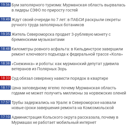
Бум заполярного туризма: Мурманская область вырвалась
19:56
в лидеры СЗФО по приросту гостей
Ждут своей очереди по 7 лет: в ПАБСИ раскрыли секреты
19:49
ручного труда заполярных ботаников
Житель Североморска продает 3-рублевую монету с
19:35
бременскими музыкантами
Километры ровного асфальта: в Кильдинстрое завершили
18:48
ремонт ключевого подъезда к федеральной трассе «Кола»
«Снежинка» и роботы: как мурманский депутат удивила
18:38
ветеранов из Полярных Зорь
Суд обязал северянку навести порядок в квартире
18:33
Цена заповедному ягелю: почему Мурманская область
18:17
годами не может получить миллионы за норвежских оленей
Трубы задержались на Урале: в Североморске назвали
17:57
новые сроки завершения ремонта на Комсомольской
Администрация Кольского округа рассказала, почему в
17:10
Мурмашах не работает мобильный интернет