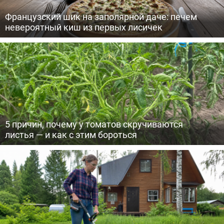
Французский шик на заполярной даче: печем
невероятный киш из первых лисичек
5 причин, почему у томатов скручиваются
листья — и как с этим бороться