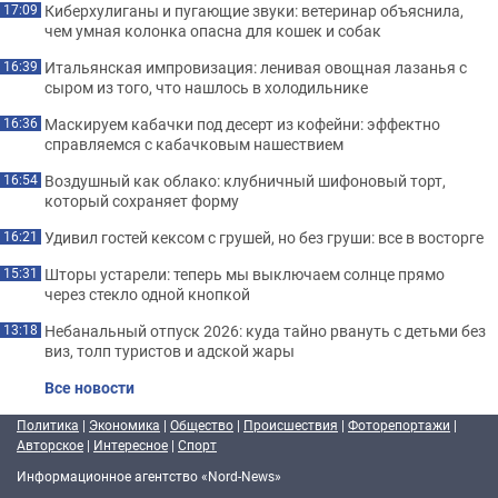
Киберхулиганы и пугающие звуки: ветеринар объяснила,
17:09
чем умная колонка опасна для кошек и собак
Итальянская импровизация: ленивая овощная лазанья с
16:39
сыром из того, что нашлось в холодильнике
Маскируем кабачки под десерт из кофейни: эффектно
16:36
справляемся с кабачковым нашествием
Воздушный как облако: клубничный шифоновый торт,
16:54
который сохраняет форму
Удивил гостей кексом с грушей, но без груши: все в восторге
16:21
Шторы устарели: теперь мы выключаем солнце прямо
15:31
через стекло одной кнопкой
Небанальный отпуск 2026: куда тайно рвануть с детьми без
13:18
виз, толп туристов и адской жары
Все новости
Политика
|
Экономика
|
Общество
|
Происшествия
|
Фоторепортажи
|
Авторское
|
Интересное
|
Спорт
Информационное агентство «Nord-News»