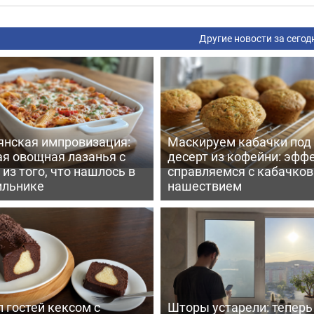
Другие новости за сегод
янская импровизация:
Маскируем кабачки под
ая овощная лазанья с
десерт из кофейни: эфф
из того, что нашлось в
справляемся с кабачко
ильнике
нашествием
 гостей кексом с
Шторы устарели: тепер