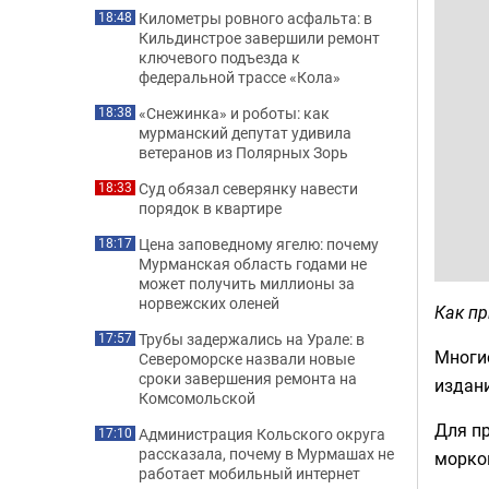
Километры ровного асфальта: в
18:48
Кильдинстрое завершили ремонт
ключевого подъезда к
федеральной трассе «Кола»
«Снежинка» и роботы: как
18:38
мурманский депутат удивила
ветеранов из Полярных Зорь
Суд обязал северянку навести
18:33
порядок в квартире
Цена заповедному ягелю: почему
18:17
Мурманская область годами не
может получить миллионы за
норвежских оленей
Как п
Трубы задержались на Урале: в
17:57
Многие
Североморске назвали новые
сроки завершения ремонта на
издани
Комсомольской
Для пр
Администрация Кольского округа
17:10
рассказала, почему в Мурмашах не
морков
работает мобильный интернет