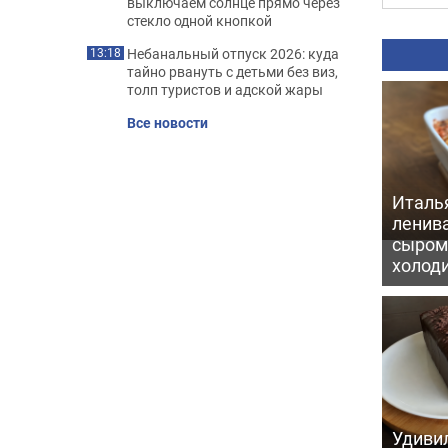
выключаем солнце прямо через
стекло одной кнопкой
Небанальный отпуск 2026: куда
13:18
тайно рвануть с детьми без виз,
толп туристов и адской жары
Все новости
Италь
ленив
сыром 
холод
Удивил