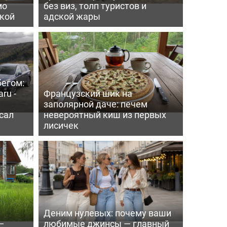
мо
без виз, толп туристов и
пкой
адской жары
бегом:
ru -
Французский шик на
заполярной даче: печем
сал
невероятный киш из первых
лисичек
Деним нулевых: почему ваши
—
любимые джинсы — главный