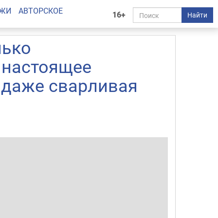
АЖИ
АВТОРСКОЕ
16+
Найти
лько
 настоящее
е даже сварливая