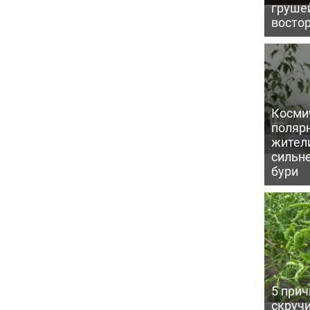
грушей
восто
Косми
поляр
жител
сильн
бури
5 прич
скручи