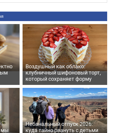
ня
ектно
Воздушный как облако:
вым
клубничный шифоновый торт,
который сохраняет форму
Небанальный отпуск 2026:
ь мы
куда тайно рвануть с детьми