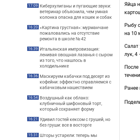
Яйца н
Киберхулиганы и пугающие звуки:
17:09
ветеринар объяснила, чем умная
карто
колонка опасна для кошек и собак
Рыбу с
«Картина грустная»: мурманчане
16:20
на 10 
пожаловались на отсутствие
ремонта в школе № 42
Салат 
Итальянская импровизация:
16:39
лук, 4
ленивая овощная лазанья с сыром
из того, что нашлось в
холодильнике
После 
течени
Маскируем кабачки под десерт из
16:36
кофейни: эффектно справляемся с
Ранее
кабачковым нашествием
Воздушный как облако:
16:54
Подели
клубничный шифоновый торт,
который сохраняет форму
Удивил гостей кексом с грушей, но
16:21
без груши: все в восторге
Шторы устарели: теперь мы
15:31