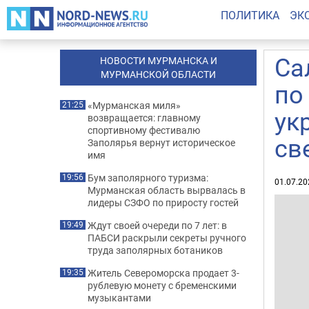
ПОЛИТИКА
ЭК
Са
НОВОСТИ МУРМАНСКА И
МУРМАНСКОЙ ОБЛАСТИ
по
«Мурманская миля»
21:25
ук
возвращается: главному
спортивному фестивалю
св
Заполярья вернут историческое
имя
Бум заполярного туризма:
19:56
01.07.20
Мурманская область вырвалась в
лидеры СЗФО по приросту гостей
Ждут своей очереди по 7 лет: в
19:49
ПАБСИ раскрыли секреты ручного
труда заполярных ботаников
Житель Североморска продает 3-
19:35
рублевую монету с бременскими
музыкантами