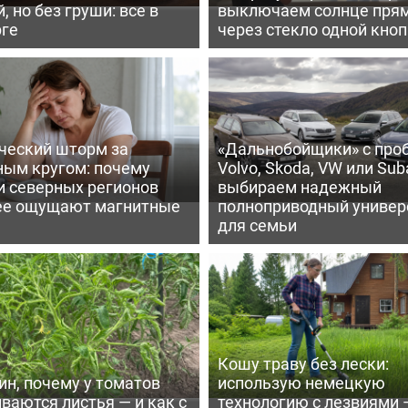
, но без груши: все в
выключаем солнце пря
рге
через стекло одной кно
ческий шторм за
«Дальнобойщики» с про
ным кругом: почему
Volvo, Skoda, VW или Suba
и северных регионов
выбираем надежный
ее ощущают магнитные
полноприводный универ
для семьи
Кошу траву без лески:
ин, почему у томатов
использую немецкую
ваются листья — и как с
технологию с лезвиями 