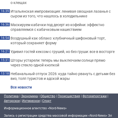
о клещах
Итальянская импровизация: ленивая овощная лазанья с
16:39
сыром из того, что нашлось в холодильнике
Маскируем кабачки под десерт из кофейни: эффектно
16:36
справляемся с кабачковым нашествием
Воздушный как облако: клубничный шифоновый торт,
16:54
который сохраняет форму
Удивил гостей кексом с грушей, но без груши: все в восторге
16:21
Шторы устарели: теперь мы выключаем солнце прямо
15:31
через стекло одной кнопкой
Небанальный отпуск 2026: куда тайно рвануть с детьми без
13:18
виз, толп туристов и адской жары
Все новости
Политика
|
Экономика
|
Общество
|
Происшествия
|
Фоторепортажи
|
Авторское
|
Интересное
|
Спорт
Информационное агентство «Nord-News»
Запись о регистрации средства массовой информации «Nord-News» Эл