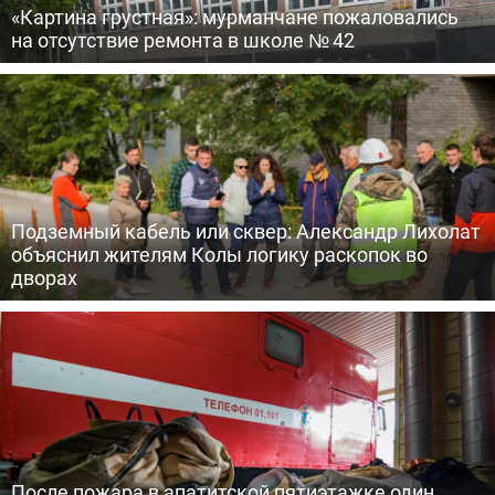
«Картина грустная»: мурманчане пожаловались
на отсутствие ремонта в школе № 42
Подземный кабель или сквер: Александр Лихолат
объяснил жителям Колы логику раскопок во
дворах
После пожара в апатитской пятиэтажке один