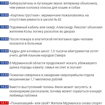
Киберхулиганы и пугающие звуки: ветеринар объяснила,
17:09
чем умная колонка опасна для кошек и собак
«Картина грустная»: мурманчане пожаловались на
16:20
отсутствие ремонта в школе № 42
Подземный кабель или сквер: Александр Лихолат объяснил
16:14
жителям Колы логику раскопок во дворах
После пожара в апатитской пятиэтажке один человек
15:45
оказался в больнице
Кадры для кочевых школ: 1,5 тысячи абитуриентов хотят
15:30
учить детей языкам народов Севера
В Мурманской области продолжают искать убежавшего
15:10
щенка породы кавапу: семья не спит и скучает
Пожилая северянка в ожидании сверхприбыли отдала
14:35
мошенникам 1,7 миллиона рублей
Вместо выступлений тюлень Филя может загулять: в
14:22
океанариуме рассказали, почему может сорваться концерт
любимца публики
«Понаехавший» или свой? Жители Мурманска снова спорят
14:17