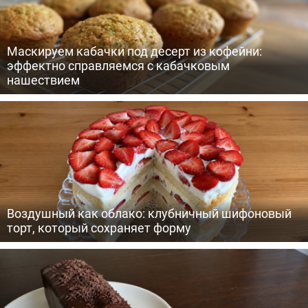
Маскируем кабачки под десерт из кофейни:
эффектно справляемся с кабачковым
нашествием
Воздушный как облако: клубничный шифоновый
торт, который сохраняет форму