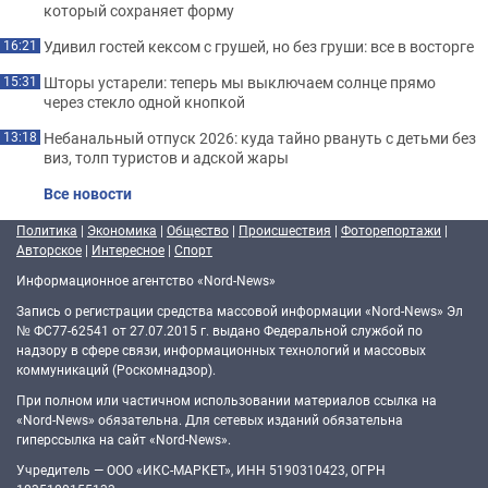
который сохраняет форму
Удивил гостей кексом с грушей, но без груши: все в восторге
16:21
Шторы устарели: теперь мы выключаем солнце прямо
15:31
через стекло одной кнопкой
Небанальный отпуск 2026: куда тайно рвануть с детьми без
13:18
виз, толп туристов и адской жары
Все новости
Политика
|
Экономика
|
Общество
|
Происшествия
|
Фоторепортажи
|
Авторское
|
Интересное
|
Спорт
Информационное агентство «Nord-News»
Запись о регистрации средства массовой информации «Nord-News» Эл
№ ФС77-62541 от 27.07.2015 г. выдано Федеральной службой по
надзору в сфере связи, информационных технологий и массовых
коммуникаций (Роскомнадзор).
При полном или частичном использовании материалов ссылка на
«Nord-News» обязательна. Для сетевых изданий обязательна
гиперссылка на сайт «Nord-News».
Учредитель — ООО «ИКС-МАРКЕТ», ИНН 5190310423, ОГРН