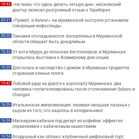
«Не знаю, что здесь делать четыре дня»: московский
10:43
доктор записал разгромный отзыв о Териберке
«Привет, я белка!»: на мурманской экотропе установили
09:21
говорящие инфостенды
Пикники откладываются: воскресенье в Мурманской
08:20
области обещает быть дождливым
От кота Мурра до японских бестселлеров: в Мурманске
16:33
открылась выставка к Всемирному дню кошек
Досталась в наследство с домом: в Мурмашах продается
16:20
старинная оленья телега
Лобовой удар на дороге к аэропорту Мурманска: два
15:42
человека госпитализированы после столкновения Subaru и
Changan
Итальянская импровизация: ленивая овощная лазанья с
16:39
сыром из того, что нашлось в холодильнике
Маскируем кабачки под десерт из кофейни: эффектно
16:36
справляемся с кабачковым нашествием
Воздушный как облако: клубничный шифоновый торт,
16:54