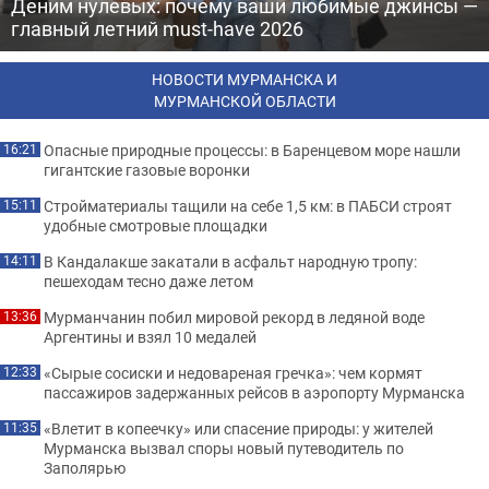
Деним нулевых: почему ваши любимые джинсы —
главный летний must-have 2026
НОВОСТИ МУРМАНСКА И
МУРМАНСКОЙ ОБЛАСТИ
Опасные природные процессы: в Баренцевом море нашли
16:21
гигантские газовые воронки
Стройматериалы тащили на себе 1,5 км: в ПАБСИ строят
15:11
удобные смотровые площадки
В Кандалакше закатали в асфальт народную тропу:
14:11
пешеходам тесно даже летом
Мурманчанин побил мировой рекорд в ледяной воде
13:36
Аргентины и взял 10 медалей
«Сырые сосиски и недовареная гречка»: чем кормят
12:33
пассажиров задержанных рейсов в аэропорту Мурманска
«Влетит в копеечку» или спасение природы: у жителей
11:35
Мурманска вызвал споры новый путеводитель по
Заполярью