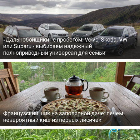
«Дальнобойщики» с пробегом: Volvo, Skoda, VW
или Subaru - выбираем надежный
полноприводный универсал для семьи
Французский шик на заполярной даче: печем
невероятный киш из первых лисичек