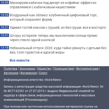
Маскируем кабачки под десерт из кофейни: эффектно
16:36
справляемся с кабачковым нашествием
Воздушный как облако: клубничный шифоновый торт,
16:54
который сохраняет форму
Удивил гостей кексом с грушей, но без груши: все в восторге
16:21
Шторы устарели: теперь мы выключаем солнце прямо
15:31
через стекло одной кнопкой
Небанальный отпуск 2026: куда тайно рвануть с детьми без
13:18
виз, толп туристов и адской жары
Все новости
Политика
|
Экономика
|
Общество
|
Происшествия
|
Фоторепортажи
|
Авторское
|
Интересное
|
Спорт
Информационное агентство «Nord-News»
Запись о регистрации средства массовой информации «Nord-News» Эл
№ ФС77-62541 от 27.07.2015 г. выдано Федеральной службой по
надзору в сфере связи, информационных технологий и массовых
коммуникаций (Роскомнадзор).
При полном или частичном использовании материалов ссылка на