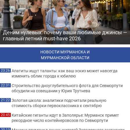
Деним нулевых: почему ваши любимые джинсы —
главный летний must-have 2026
НОВОСТИ МУРМАНСКА И
МУРМАНСКОЙ ОБЛАСТИ
Апатиты ищут таланты: как ваш эскиз может навсегда
23:26
изменить облик города к юбилею
Строительство дноуглубительного флота для Севморпути
22:31
обсудили на совещании у Юрия Трутнева
Золотая школа: аналитики подсчитали реальную
21:22
стоимость сборки первоклассника к сентябрю
Китайские гиганты идут в Заполярье: Мурманск примет
20:45
рекордное число контейнеровозов по Севморпути
Машина времени в окнах: жителей Заполярного заставили
20:13