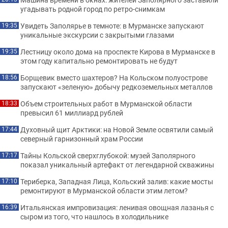
угадывать родной город по ретро-снимкам
Увидеть Заполярье в темноте: в Мурманске запускают
19:35
уникальные экскурсии с закрытыми глазами
Лестницу около дома на проспекте Кирова в Мурманске в
19:35
этом году капитально ремонтировать не будут
Борщевик вместо шахтеров? На Кольском полуострове
18:56
запускают «зеленую» добычу редкоземельных металлов
Объем строительных работ в Мурманской области
18:33
превысил 61 миллиард рублей
Духовный щит Арктики: на Новой Земле освятили самый
17:44
северный гарнизонный храм России
Тайны Кольской сверхглубокой: музей Заполярного
17:17
показал уникальный артефакт от легендарной скважины
Териберка, Западная Лица, Кольский залив: какие мосты
17:10
ремонтируют в Мурманской области этим летом?
Итальянская импровизация: ленивая овощная лазанья с
16:39
сыром из того, что нашлось в холодильнике