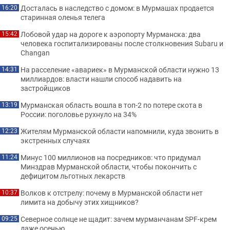
Досталась в наследство с домом: в Мурмашах продается
16:20
старинная оленья телега
Лобовой удар на дороге к аэропорту Мурманска: два
15:42
человека госпитализированы после столкновения Subaru и
Changan
На расселение «авариек» в Мурманской области нужно 13
14:31
миллиардов: власти нашли способ надавить на
застройщиков
Мурманская область вошла в топ-2 по потере скота в
13:19
России: поголовье рухнуло на 34%
Жителям Мурманской области напомнили, куда звонить в
12:23
экстренных случаях
Минус 100 миллионов на посредников: что придумал
11:24
Минздрав Мурманской области, чтобы покончить с
дефицитом льготных лекарств
Волков к отстрелу: почему в Мурманской области нет
10:37
лимита на добычу этих хищников?
Северное солнце не щадит: зачем мурманчанам SPF-крем
09:25
даже осенью