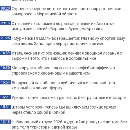
Суровое северное лето: синоптики прогнозируют ночные
08:20
заморозки в Мурманской области
От «синей» экономики до рангов: ученые из Апатитов
23:15
выпустили свежий сборник о будущем Арктики
«Мурманская миля» возвращается: главному спортивному
21:25
фестивалю Заполярья вернут историческое имя
Итальянская импровизация: ленивая овощная лазанья с
16:39
сыром из того, что нашлось в холодильнике
Маскируем кабачки под десерт из кофейни: эффектно
16:36
справляемся с кабачковым нашествием
Воздушный как облако: клубничный шифоновый торт,
16:54
который сохраняет форму
Удивил гостей кексом с грушей, но без груши: все в восторге
16:21
Шторы устарели: теперь мы выключаем солнце прямо
15:31
через стекло одной кнопкой
Небанальный отпуск 2026: куда тайно рвануть с детьми без
13:18
виз, толп туристов и адской жары