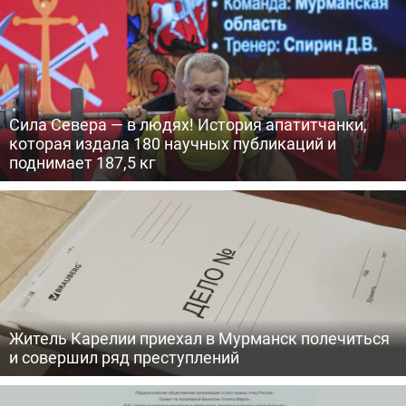
Сила Севера — в людях! История апатитчанки,
которая издала 180 научных публикаций и
поднимает 187,5 кг
Житель Карелии приехал в Мурманск полечиться
и совершил ряд преступлений