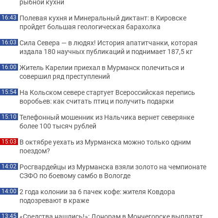
рыбной кухни
Полевая кухня и Минеральный диктант: в Кировске
16:43
пройдет большая геологическая барахолка
Сила Севера — в людях! История апатитчанки, которая
16:03
издала 180 научных публикаций и поднимает 187,5 кг
Житель Карелии приехал в Мурманск полечиться и
16:00
совершил ряд преступлений
На Кольском севере стартует Всероссийская перепись
15:54
воробьев: как считать птиц и получить подарки
Телефонный мошенник из Нальчика вернет северянке
15:10
более 100 тысяч рублей
В октябре уехать из Мурманска можно только одним
15:03
поездом?
Росгвардейцы из Мурманска взяли золото на чемпионате
14:02
СЗФО по боевому самбо в Вологде
2 года колонии за 6 пачек кофе: жителя Ковдора
14:00
подозревают в краже
«Средства нашлись!»: Донорам в Мончегорске выплатят
13:45