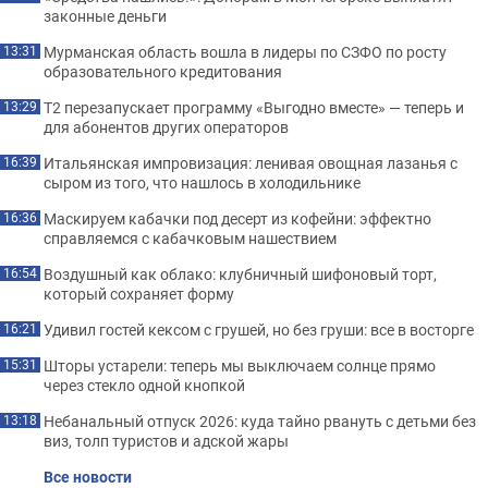
законные деньги
Мурманская область вошла в лидеры по СЗФО по росту
13:31
образовательного кредитования
Т2 перезапускает программу «Выгодно вместе» — теперь и
13:29
для абонентов других операторов
Итальянская импровизация: ленивая овощная лазанья с
16:39
сыром из того, что нашлось в холодильнике
Маскируем кабачки под десерт из кофейни: эффектно
16:36
справляемся с кабачковым нашествием
Воздушный как облако: клубничный шифоновый торт,
16:54
который сохраняет форму
Удивил гостей кексом с грушей, но без груши: все в восторге
16:21
Шторы устарели: теперь мы выключаем солнце прямо
15:31
через стекло одной кнопкой
Небанальный отпуск 2026: куда тайно рвануть с детьми без
13:18
виз, толп туристов и адской жары
Все новости