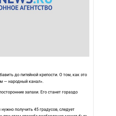
бавить до питейной крепости. О том, как это
ем — народный канал».
осторонние запахи. Его станет гораздо
 нужно получить 45 градусов, следует
ак при этом способе разбавления может быть