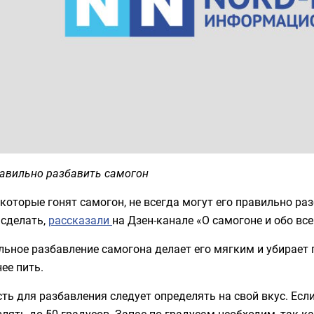
равильно разбавить самогон
которые гонят самогон, не всегда могут его правильно раз
 сделать,
рассказали
на Дзен-канале «О самогоне и обо вс
ьное разбавление самогона делает его мягким и убирает п
ее пить.
ть для разбавления следует определять на свой вкус. Если
лять до 50 градусов. Запас по градусам необходим, так к