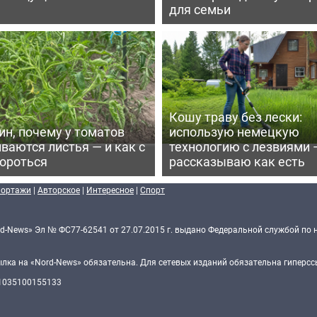
для семьи
Кошу траву без лески:
ин, почему у томатов
использую немецкую
ваются листья — и как с
технологию с лезвиями 
бороться
рассказываю как есть
портажи
|
Авторское
|
Интересное
|
Спорт
d-News» Эл № ФС77-62541 от 27.07.2015 г. выдано Федеральной службой по 
ка на «Nord-News» обязательна. Для сетевых изданий обязательна гиперссы
 1035100155133