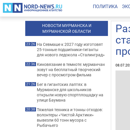
ПОЛИТИКА
ЭК
Ра
НОВОСТИ МУРМАНСКА И
МУРМАНСКОЙ ОБЛАСТИ
ст
На Севмаше к 2027 году изготовят
23:26
пр
25-тонные подшипники-гиганты
для нового ледокола «Сталинград»
Киновязание в темноте: мурманчан
22:36
08.07.20
зовут на бесплатный творческий
вечер с просмотром фильма
Бег в гигантских лаптях: в
21:26
Мурманске для школьников
открыли новую спортплощадку на
улице Баумана
Тяжелая техника и тонны отходов:
20:38
волонтеры «Чистой Арктики»
вывезли 60 тонн мусора с
Рыбачьего