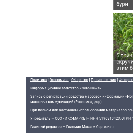
бури
5 прич
скручи
этим 
Политика
|
Экономика
|
Общество
|
Происшествия
|
Фоторе
Информационное агентство «Nord-News»
Запись о регистрации средства массовой информации «Nor
массовых коммуникаций (Роскомнадзор).
При полном или частичном использовании материалов ссыл
Учредитель — ООО «ИКС-МАРКЕТ», ИНН 5190310423, ОГРН
Главный редактор — Голямин Максим Сергеевич