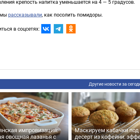
ления крепость напитка уменьшается на 4 — 5 градусов.
 мы
рассказывали
, как посолить помидоры.
ться в соцсетях:
Другие новости за сегод
янская импровизация:
Маскируем кабачки под
ая овощная лазанья с
десерт из кофейни: эфф