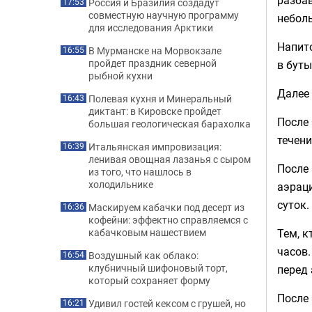
Россия и Бразилия создадут
17:53
совместную научную программу
неболь
для исследования Арктики
Напито
В Мурманске на Морвокзале
16:55
пройдет праздник северной
в буты
рыбной кухни
Далее 
Полевая кухня и Минеральный
16:43
диктант: в Кировске пройдет
После 
большая геологическая барахолка
течени
Итальянская импровизация:
16:39
ленивая овощная лазанья с сыром
После 
из того, что нашлось в
холодильнике
аэраци
суток.
Маскируем кабачки под десерт из
16:36
кофейни: эффектно справляемся с
Тем, к
кабачковым нашествием
часов.
Воздушный как облако:
16:54
клубничный шифоновый торт,
перед 
который сохраняет форму
После 
Удивил гостей кексом с грушей, но
16:21