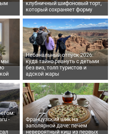
вым
клубничный шифоновый торт,
который сохраняет форму
Небанальный отпуск 2026:
ь мы
куда тайно рвануть с детьми
мо
без виз, толп туристов и
пкой
адской жары
бегом:
ru -
Французский шик на
заполярной даче: печем
сал
невероятный киш из первых