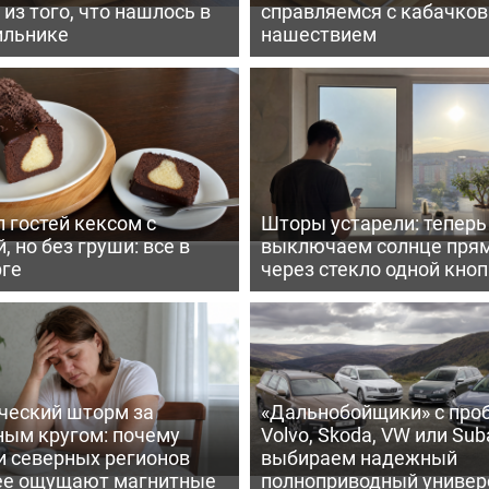
из того, что нашлось в
справляемся с кабачко
ильнике
нашествием
 гостей кексом с
Шторы устарели: тепер
, но без груши: все в
выключаем солнце пря
рге
через стекло одной кно
ческий шторм за
«Дальнобойщики» с про
ным кругом: почему
Volvo, Skoda, VW или Suba
и северных регионов
выбираем надежный
ее ощущают магнитные
полноприводный универ