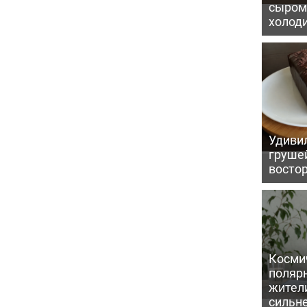
сыром 
холод
Удивил
грушей
восто
Косми
поляр
жител
сильн