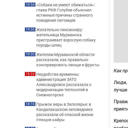
«Собаки не умеют обижаться»:
19:54
глава РКФ Голубев объяснил
истинные причины странного
поведения питомцев
Желательно пенсионеру:
19:50
жительница Мурманска
пристраивает взрослую собаку
породы шпиц
Жителям Мурманской области
19:35
рассказали, как правильно
консервировать овощи и фрукты
Как п
Неудобства временны:
18:33
администрация ЗАТО
Люди, 
Александровск рассказала о
лучше
модернизации теплосетей в
Снежногорске
Правил
Прыжок веры в Заполярье: в
18:10
приятн
Кандалакшском заповеднике
рассказали об опасной жизни
птенцов кайры
Крепос
разбав