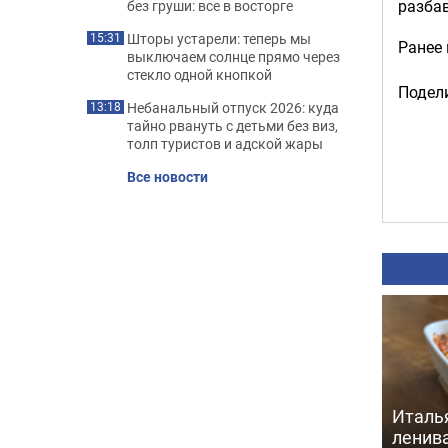
разбав
без груши: все в восторге
Шторы устарели: теперь мы
15:31
Ранее
выключаем солнце прямо через
стекло одной кнопкой
Подели
Небанальный отпуск 2026: куда
13:18
тайно рвануть с детьми без виз,
толп туристов и адской жары
Все новости
Италь
ленив