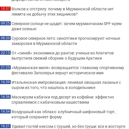
Волков к отстрелу: почему в Мурманской области нет
10:37
лимита на добычу этих хищников?
Северное солнце не щадит: зачем мурманчанам SPF-крем
09:25
даже осенью
Суровое северное лето: синоптики прогнозируют ночные
08:20
заморозки в Мурманской области
От «синей» экономики до рангов: ученые из Апатитов
23:15
выпустили свежий сборник о будущем Арктики
«Мурманская миля» возвращается: главному спортивному
21:25
фестивалю Заполярья вернут историческое имя
Итальянская импровизация: ленивая овощная лазанья с
16:39
сыром из того, что нашлось в холодильнике
Маскируем кабачки под десерт из кофейни: эффектно
16:36
справляемся с кабачковым нашествием
Воздушный как облако: клубничный шифоновый торт,
16:54
который сохраняет форму
Удивил гостей кексом с грушей, но без груши: все в восторге
16:21