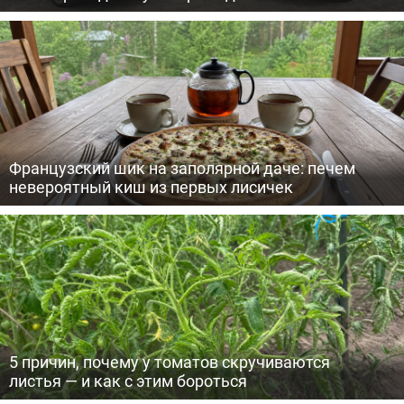
Французский шик на заполярной даче: печем
невероятный киш из первых лисичек
5 причин, почему у томатов скручиваются
листья — и как с этим бороться