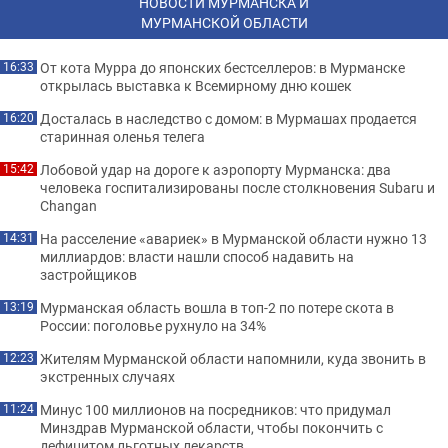
НОВОСТИ МУРМАНСКА И
МУРМАНСКОЙ ОБЛАСТИ
От кота Мурра до японских бестселлеров: в Мурманске
16:33
открылась выставка к Всемирному дню кошек
Досталась в наследство с домом: в Мурмашах продается
16:20
старинная оленья телега
Лобовой удар на дороге к аэропорту Мурманска: два
15:42
человека госпитализированы после столкновения Subaru и
Changan
На расселение «авариек» в Мурманской области нужно 13
14:31
миллиардов: власти нашли способ надавить на
застройщиков
Мурманская область вошла в топ-2 по потере скота в
13:19
России: поголовье рухнуло на 34%
Жителям Мурманской области напомнили, куда звонить в
12:23
экстренных случаях
Минус 100 миллионов на посредников: что придумал
11:24
Минздрав Мурманской области, чтобы покончить с
дефицитом льготных лекарств