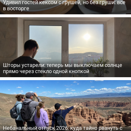
Удивил гостей кексом с грушей, но без груши: все
в восторге
Шторы устарели: теперь мы выключаем солнце
прямо через стекло одной кнопкой
Небанальный отпуск 2026: куда тайно рвануть с