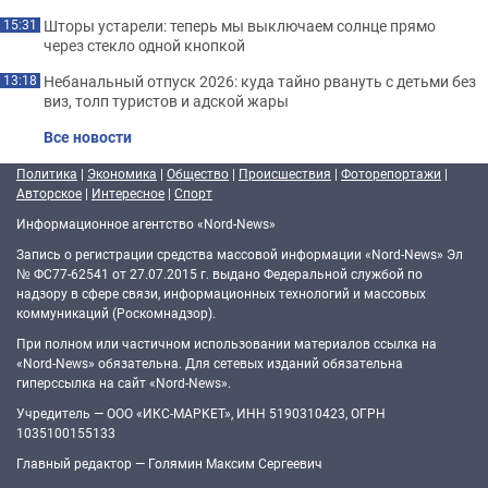
Шторы устарели: теперь мы выключаем солнце прямо
15:31
через стекло одной кнопкой
Небанальный отпуск 2026: куда тайно рвануть с детьми без
13:18
виз, толп туристов и адской жары
Все новости
Политика
|
Экономика
|
Общество
|
Происшествия
|
Фоторепортажи
|
Авторское
|
Интересное
|
Спорт
Информационное агентство «Nord-News»
Запись о регистрации средства массовой информации «Nord-News» Эл
№ ФС77-62541 от 27.07.2015 г. выдано Федеральной службой по
надзору в сфере связи, информационных технологий и массовых
коммуникаций (Роскомнадзор).
При полном или частичном использовании материалов ссылка на
«Nord-News» обязательна. Для сетевых изданий обязательна
гиперссылка на сайт «Nord-News».
Учредитель — ООО «ИКС-МАРКЕТ», ИНН 5190310423, ОГРН
1035100155133
Главный редактор — Голямин Максим Сергеевич