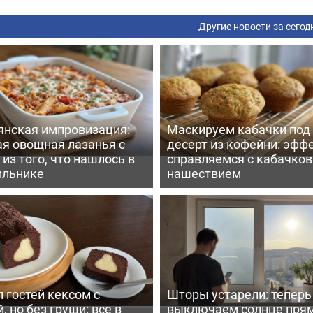
Другие новости за сегод
янская импровизация:
Маскируем кабачки под
ая овощная лазанья с
десерт из кофейни: эфф
из того, что нашлось в
справляемся с кабачко
ильнике
нашествием
 гостей кексом с
Шторы устарели: тепер
, но без груши: все в
выключаем солнце пря