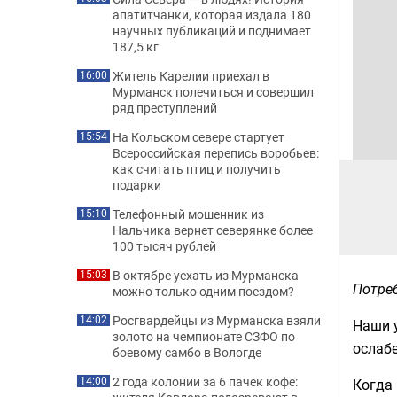
апатитчанки, которая издала 180
научных публикаций и поднимает
187,5 кг
Житель Карелии приехал в
16:00
Мурманск полечиться и совершил
ряд преступлений
На Кольском севере стартует
15:54
Всероссийская перепись воробьев:
как считать птиц и получить
подарки
Телефонный мошенник из
15:10
Нальчика вернет северянке более
100 тысяч рублей
В октябре уехать из Мурманска
15:03
Потре
можно только одним поездом?
Росгвардейцы из Мурманска взяли
14:02
Наши у
золото на чемпионате СЗФО по
ослабе
боевому самбо в Вологде
2 года колонии за 6 пачек кофе:
14:00
Когда 