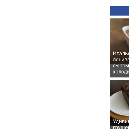
Италь
ленив
сыром 
холод
Удивил
грушей