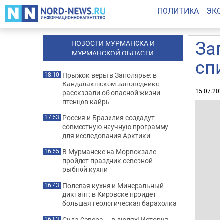
ПОЛИТИКА
ЭК
За
НОВОСТИ МУРМАНСКА И
МУРМАНСКОЙ ОБЛАСТИ
сп
Прыжок веры в Заполярье: в
18:10
Кандалакшском заповеднике
15.07.20
рассказали об опасной жизни
птенцов кайры
Россия и Бразилия создадут
17:53
совместную научную программу
для исследования Арктики
В Мурманске на Морвокзале
16:55
пройдет праздник северной
рыбной кухни
Полевая кухня и Минеральный
16:43
диктант: в Кировске пройдет
большая геологическая барахолка
Сила Севера — в людях! История
16:03