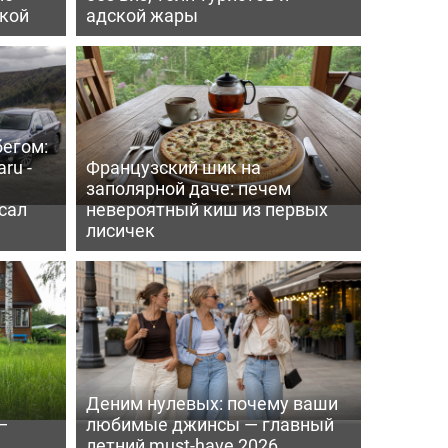
пкой
адской жары
бегом:
ru -
Французский шик на
заполярной даче: печем
сал
невероятный киш из первых
лисичек
Деним нулевых: почему ваши
—
любимые джинсы — главный
летний must-have 2026