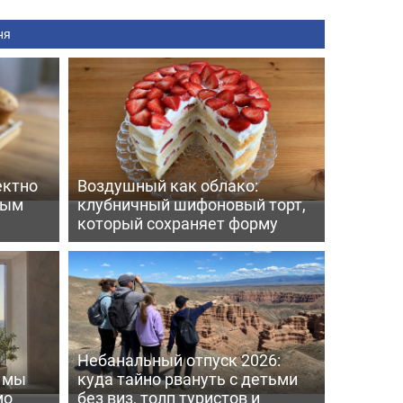
ня
ектно
Воздушный как облако:
вым
клубничный шифоновый торт,
который сохраняет форму
Небанальный отпуск 2026:
ь мы
куда тайно рвануть с детьми
мо
без виз, толп туристов и