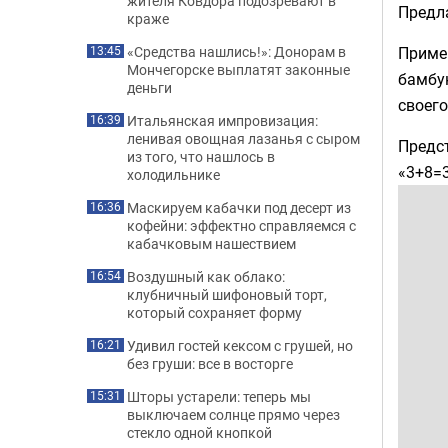
жителя Ковдора подозревают в
Предл
краже
Пример
«Средства нашлись!»: Донорам в
13:45
Мончегорске выплатят законные
бамбук
деньги
своего
Итальянская импровизация:
16:39
ленивая овощная лазанья с сыром
Предс
из того, что нашлось в
«3+8=
холодильнике
Маскируем кабачки под десерт из
16:36
кофейни: эффектно справляемся с
кабачковым нашествием
Воздушный как облако:
16:54
клубничный шифоновый торт,
который сохраняет форму
Удивил гостей кексом с грушей, но
16:21
без груши: все в восторге
Шторы устарели: теперь мы
15:31
выключаем солнце прямо через
стекло одной кнопкой