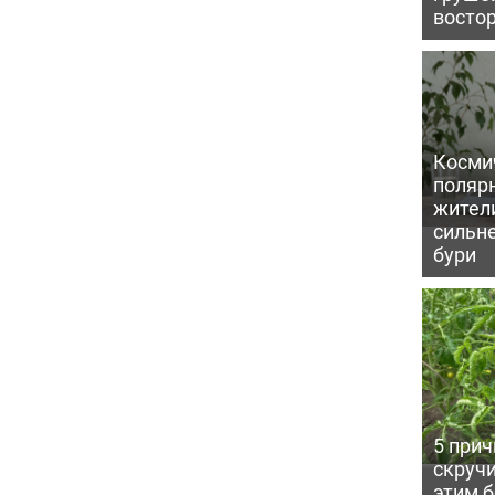
восто
Косми
поляр
жител
сильн
бури
5 прич
скручи
этим 