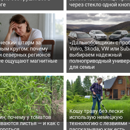
рге
через стекло одной кно
ческий шторм за
«Дальнобойщики» с про
ным кругом: почему
Volvo, Skoda, VW или Suba
и северных регионов
выбираем надежный
ее ощущают магнитные
полноприводный универ
для семьи
Кошу траву без лески:
ин, почему у томатов
использую немецкую
ваются листья — и как с
технологию с лезвиями 
бороться
рассказываю как есть