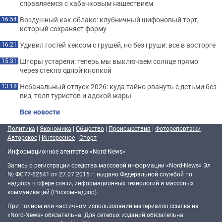
справляемся с кабачковым нашествием
Воздушный как облако: клубничный шифоновый торт,
16:54
который сохраняет форму
Удивил гостей кексом с грушей, но без груши: все в восторге
16:21
Шторы устарели: теперь мы выключаем солнце прямо
15:31
через стекло одной кнопкой
Небанальный отпуск 2026: куда тайно рвануть с детьми без
13:18
виз, толп туристов и адской жары
Все новости
Политика
|
Экономика
|
Общество
|
Происшествия
|
Фоторепортажи
|
Авторское
|
Интересное
|
Спорт
Информационное агентство «Nord-News»
Запись о регистрации средства массовой информации «Nord-News» Эл
№ ФС77-62541 от 27.07.2015 г. выдано Федеральной службой по
надзору в сфере связи, информационных технологий и массовых
коммуникаций (Роскомнадзор).
При полном или частичном использовании материалов ссылка на
«Nord-News» обязательна. Для сетевых изданий обязательна