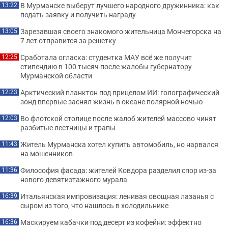
В Мурманске выберут лучшего народного дружинника: как
13:22
подать заявку и получить награду
Зарезавшая своего знакомого жительница Мончегорска на
13:05
7 лет отправится за решетку
Сработала огласка: студентка МАУ всё же получит
12:25
стипендию в 100 тысяч после жалобы губернатору
Мурманской области
Арктический планктон под прицелом ИИ: голографический
12:23
зонд впервые заснял жизнь в океане полярной ночью
Во флотской столице после жалоб жителей массово чинят
12:03
разбитые лестницы и трапы
Житель Мурманска хотел купить автомобиль, но нарвался
11:43
на мошенников
Философия фасада: жителей Ковдора разделил спор из-за
11:36
нового девятиэтажного мурала
Итальянская импровизация: ленивая овощная лазанья с
16:39
сыром из того, что нашлось в холодильнике
Маскируем кабачки под десерт из кофейни: эффектно
16:36