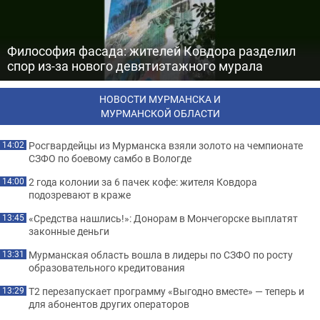
Философия фасада: жителей Ковдора разделил
спор из-за нового девятиэтажного мурала
НОВОСТИ МУРМАНСКА И
МУРМАНСКОЙ ОБЛАСТИ
Росгвардейцы из Мурманска взяли золото на чемпионате
14:02
СЗФО по боевому самбо в Вологде
2 года колонии за 6 пачек кофе: жителя Ковдора
14:00
подозревают в краже
«Средства нашлись!»: Донорам в Мончегорске выплатят
13:45
законные деньги
Мурманская область вошла в лидеры по СЗФО по росту
13:31
образовательного кредитования
Т2 перезапускает программу «Выгодно вместе» — теперь и
13:29
для абонентов других операторов