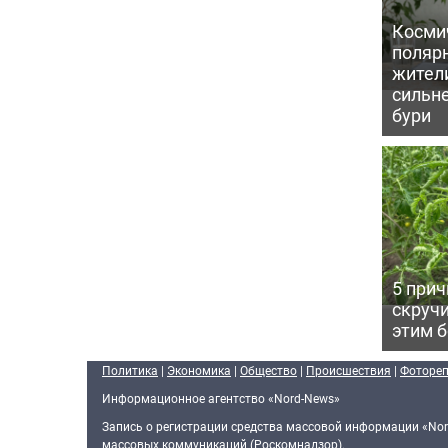
Косми
поляр
жител
сильн
бури
5 прич
скручи
этим 
Политика
|
Экономика
|
Общество
|
Происшествия
|
Фоторе
Информационное агентство «Nord-News»
Запись о регистрации средства массовой информации «Nor
массовых коммуникаций (Роскомнадзор).