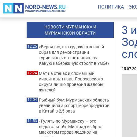
ПОЛИТИКА
ЭК
3 
НОВОСТИ МУРМАНСКА И
МУРМАНСКОЙ ОБЛАСТИ
Зо
«Вероятно, это художественный
12:25
сл
образ для демонстрации
туристического потенциала»:
Какую набережную строят в Умбе?
15.07.20
Мат на стенах и сломанный
12:24
инвентарь: глава Ловозерского
округа лично проверил жалобы
жителей
Рыбный бум: Мурманская область
12:04
увеличила экспорт морепродуктов
в Китай в 2,5 раза
«Гулять по Мурманску — это
11:53
ледокольно!»: Минград выбрал
маскотом города ледокол на