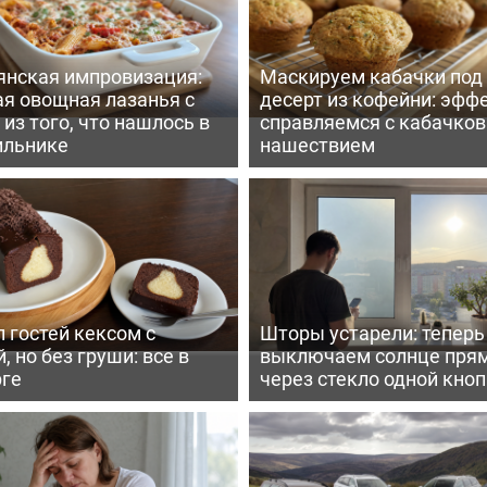
янская импровизация:
Маскируем кабачки под
ая овощная лазанья с
десерт из кофейни: эфф
из того, что нашлось в
справляемся с кабачко
ильнике
нашествием
 гостей кексом с
Шторы устарели: тепер
, но без груши: все в
выключаем солнце пря
рге
через стекло одной кно