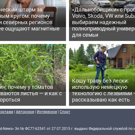
ческий шторм за
«Дальнобойщики» с про
ным кругом: почему
Volvo, Skoda, VW или Suba
и северных регионов
выбираем надежный
ее ощущают магнитные
полноприводный универ
для семьи
Кошу траву без лески:
ин, почему у томатов
использую немецкую
ваются листья — и как с
технологию с лезвиями 
бороться
рассказываю как есть
портажи
|
Авторское
|
Интересное
|
Спорт
d-News» Эл № ФС77-62541 от 27.07.2015 г. выдано Федеральной службой по 