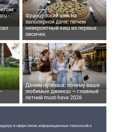
бегом:
ru -
Французский шик на
заполярной даче: печем
сал
невероятный киш из первых
лисичек
Деним нулевых: почему ваши
—
любимые джинсы — главный
летний must-have 2026
надзору в сфере связи, информационных технологий и