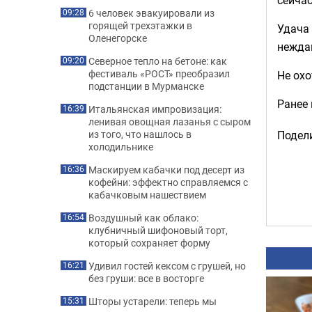
6 человек эвакуировали из
09:28
горящей трехэтажки в
Удача 
Оленегорске
нежда
Северное тепло на бетоне: как
09:20
фестиваль «РОСТ» преобразил
Не охо
подстанции в Мурманске
Ранее
Итальянская импровизация:
16:39
ленивая овощная лазанья с сыром
из того, что нашлось в
Подели
холодильнике
Маскируем кабачки под десерт из
16:36
кофейни: эффектно справляемся с
кабачковым нашествием
Воздушный как облако:
16:54
клубничный шифоновый торт,
который сохраняет форму
Удивил гостей кексом с грушей, но
16:21
без груши: все в восторге
Шторы устарели: теперь мы
15:31