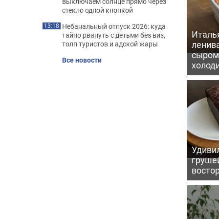
выключаем солнце прямо через
стекло одной кнопкой
Небанальный отпуск 2026: куда
13:18
Италь
тайно рвануть с детьми без виз,
ленив
толп туристов и адской жары
сыром 
Все новости
холод
Удивил
грушей
восто