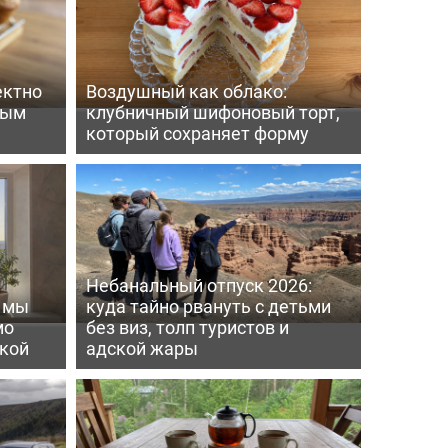
ектно
Воздушный как облако:
вым
клубничный шифоновый торт,
который сохраняет форму
Небанальный отпуск 2026:
ь мы
куда тайно рвануть с детьми
мо
без виз, толп туристов и
пкой
адской жары