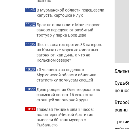
ножках
В Мурманской области подешевели
11:43
капуста, картошка и лук
Брак не оплатили: в Мончегорске
11:42
заново переделают разбитый
тротуар у парка Бровцева
Шесть косаток против 33 катеров:
11:05
на Камчатке морских животных
загоняют, как дичь, а что на
Кольском севере?
+3 человека за неделю: в
10:30
Близне
Мурманской области обновили
статистику по укусам клещей
Судьба
День рождения Оленегорска: как
10:22
ценное
саамский погост 16 века стал
столицей заполярной руды
Второй
родны
Тяжелая техника шла 8 часов:
10:03
волонтеры «Чистой Арктики»
вывезли 60 тонн мусора с
Третий
Рыбачьего
сейчас