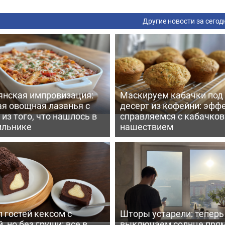
Другие новости за сегод
янская импровизация:
Маскируем кабачки под
ая овощная лазанья с
десерт из кофейни: эфф
из того, что нашлось в
справляемся с кабачко
ильнике
нашествием
 гостей кексом с
Шторы устарели: тепер
, но без груши: все в
выключаем солнце пря