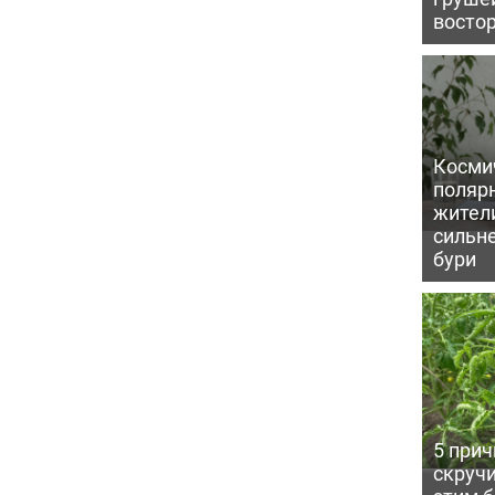
восто
Косми
поляр
жител
сильн
бури
5 прич
скручи