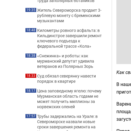
труда заполярных ботаников
Житель Североморска продает 3-
19:35
рублевую монету с бременскими
музыкантами
Километры ровного асфальта: в
18:48
Кильдинстрое завершили ремонт
ключевого подъезда к
федеральной трассе «Кола»
«Снежинка» и роботы: как
18:38
мурманский депутат удивила
ветеранов из Полярных Зорь
Как с
Суд обязал северянку навести
18:33
порядок в квартире
В наше
Цена заповедному ягелю: почему
18:17
приго
Мурманская область годами не
может получить миллионы за
Варень
норвежских оленей
площад
Трубы задержались на Урале: в
17:57
загуст
Североморске назвали новые
сроки завершения ремонта на
Перед