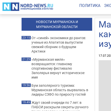
ПОЛИТИКА
ЭК
Ма
НОВОСТИ МУРМАНСКА И
МУРМАНСКОЙ ОБЛАСТИ
ка
От «синей» экономики до рангов:
23:15
из
ученые из Апатитов выпустили
свежий сборник о будущем
Арктики
17.07.20
«Мурманская миля»
21:25
возвращается: главному
спортивному фестивалю
Заполярья вернут историческое
имя
Бум заполярного туризма:
19:56
Мурманская область вырвалась в
лидеры СЗФО по приросту гостей
Ждут своей очереди по 7 лет: в
19:49
ПАБСИ раскрыли секреты ручного