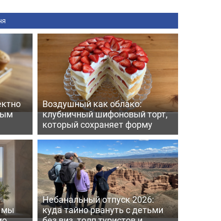
ня
ектно
Воздушный как облако:
вым
клубничный шифоновый торт,
который сохраняет форму
Небанальный отпуск 2026:
ь мы
куда тайно рвануть с детьми
мо
без виз, толп туристов и