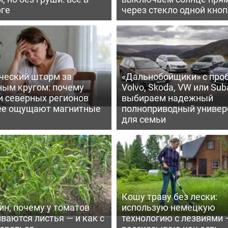
рге
через стекло одной кно
ческий шторм за
«Дальнобойщики» с про
ным кругом: почему
Volvo, Skoda, VW или Suba
и северных регионов
выбираем надежный
ее ощущают магнитные
полноприводный универ
для семьи
Кошу траву без лески:
ин, почему у томатов
использую немецкую
ваются листья — и как с
технологию с лезвиями 