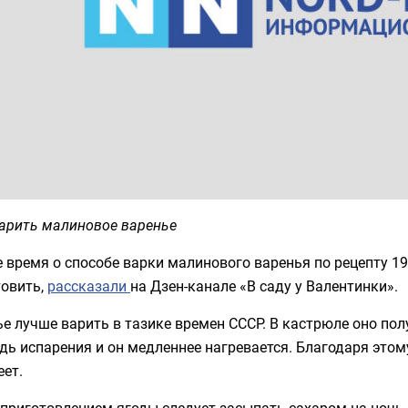
варить малиновое варенье
 время о способе варки малинового варенья по рецепту 195
товить,
рассказали
на Дзен-канале «В саду у Валентинки».
е лучше варить в тазике времен СССР. В кастрюле оно пол
ь испарения и он медленнее нагревается. Благодаря этому
еет.
 приготовлением ягоды следует засыпать сахаром на ночь