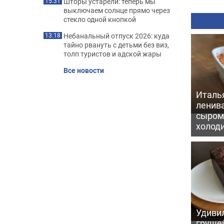
Шторы устарели: теперь мы
15:31
выключаем солнце прямо через
стекло одной кнопкой
Небанальный отпуск 2026: куда
13:18
тайно рвануть с детьми без виз,
толп туристов и адской жары
Все новости
Италь
ленив
сыром 
холод
Удивил
грушей