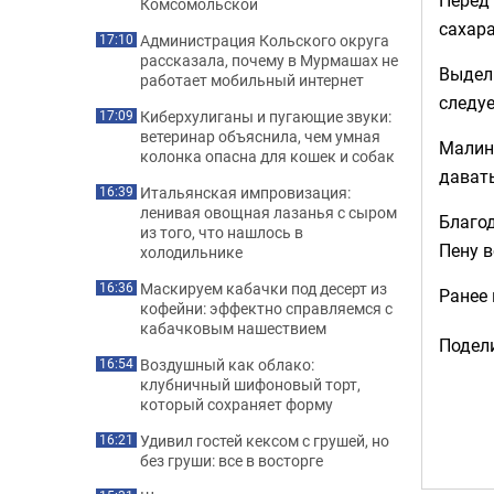
Комсомольской
сахара
Администрация Кольского округа
17:10
рассказала, почему в Мурмашах не
Выдели
работает мобильный интернет
следуе
Киберхулиганы и пугающие звуки:
17:09
ветеринар объяснила, чем умная
Малино
колонка опасна для кошек и собак
давать
Итальянская импровизация:
16:39
ленивая овощная лазанья с сыром
Благод
из того, что нашлось в
Пену в
холодильнике
Маскируем кабачки под десерт из
16:36
Ранее
кофейни: эффектно справляемся с
кабачковым нашествием
Подели
Воздушный как облако:
16:54
клубничный шифоновый торт,
который сохраняет форму
Удивил гостей кексом с грушей, но
16:21
без груши: все в восторге