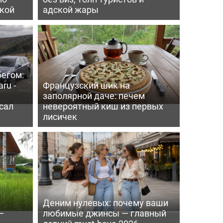
пкой
адской жары
бегом:
ru -
Французский шик на
заполярной даче: печем
сал
невероятный киш из первых
лисичек
Деним нулевых: почему ваши
—
любимые джинсы — главный