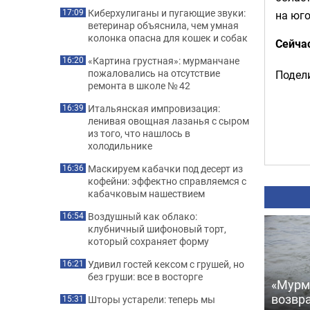
Киберхулиганы и пугающие звуки:
17:09
на юго
ветеринар объяснила, чем умная
колонка опасна для кошек и собак
Сейча
«Картина грустная»: мурманчане
16:20
пожаловались на отсутствие
Подели
ремонта в школе № 42
Итальянская импровизация:
16:39
ленивая овощная лазанья с сыром
из того, что нашлось в
холодильнике
Маскируем кабачки под десерт из
16:36
кофейни: эффектно справляемся с
кабачковым нашествием
Воздушный как облако:
16:54
клубничный шифоновый торт,
который сохраняет форму
Удивил гостей кексом с грушей, но
16:21
без груши: все в восторге
«Мурм
возвр
Шторы устарели: теперь мы
15:31