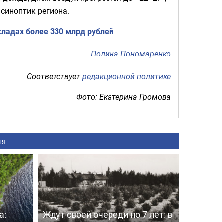
 синоптик региона.
кладах более 330 млрд рублей
Полина Пономаренко
Соответствует
редакционной политике
Фото: Екатерина Громова
ня
а:
Ждут своей очереди по 7 лет: в