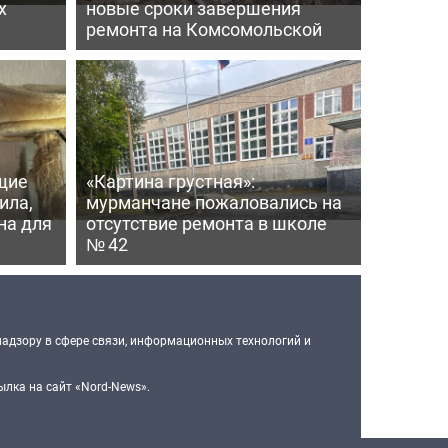
х
новые сроки завершения
ремонта на Комсомольской
щие
«Картина грустная»:
ила,
мурманчане пожаловались на
на для
отсутствие ремонта в школе
№ 42
надзору в сфере связи, информационных технологий и
лка на сайт «Nord-News».