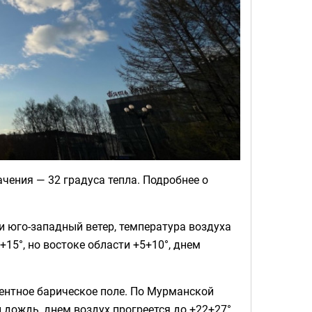
чения — 32 градуса тепла. Подробнее о
 юго-западный ветер, температура воздуха
15°, но востоке области +5+10°, днем
ентное барическое поле. По Мурманской
 дождь, днем воздух прогреется до +22+27°,