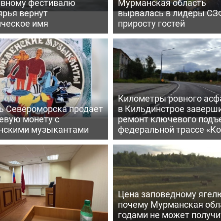
ивному фестивалю
Мурманская область
ярья вернут
вырвалась в лидеры СЗ
ическое имя
приросту гостей
Километры ровного асф
ь Североморска продает
в Кильдинстрое заверш
евую монету с
ремонт ключевого подъ
нскими музыкантами
федеральной трассе «Ко
Цена заповедному ягел
почему Мурманская обл
годами не может получи