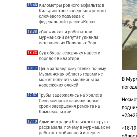
Километры ровного асфальта: в
18:48
Кильдинстрое завершили ремонт
ключевого подъезда к
федеральной трассе «Кола»
«Снежинка» и роботы: как
18:38
мурманский депутат удивила
ветеранов из Полярных Зорь
Суд обязал северянку навести
18:33
порядок в квартире
Цена заповедному ягелю: почему
18:17
Мурманская область годами не
В Мурм
может получить миллионы за
норвежских оленей
погод
Трубы задержались на Урале: в
17:57
Несмо
Североморске назвали новые
сроки завершения ремонта на
подним
Комсомольской
+23+28
Администрация Кольского округа
17:10
рассказала, почему в Мурмашах не
«18-19
работает мобильный интернет
област