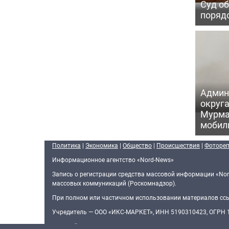
Суд об
порядо
Админ
округа
Мурма
мобил
Политика
|
Экономика
|
Общество
|
Происшествия
|
Фоторе
Информационное агентство «Nord-News»
Запись о регистрации средства массовой информации «Nor
массовых коммуникаций (Роскомнадзор).
При полном или частичном использовании материалов ссыл
Учредитель — ООО «ИКС-МАРКЕТ», ИНН 5190310423, ОГРН
Главный редактор — Голямин Максим Сергеевич