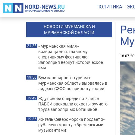
ПОЛИТИКА
ЭК
Ре
НОВОСТИ МУРМАНСКА И
МУРМАНСКОЙ ОБЛАСТИ
Му
«Мурманская миля»
21:25
возвращается: главному
18.07.20
спортивному фестивалю
Заполярья вернут историческое
имя
Бум заполярного туризма:
19:56
Мурманская область вырвалась в
лидеры СЗФО по приросту гостей
Ждут своей очереди по 7 лет: в
19:49
ПАБСИ раскрыли секреты ручного
труда заполярных ботаников
Житель Североморска продает 3-
19:35
рублевую монету с бременскими
музыкантами