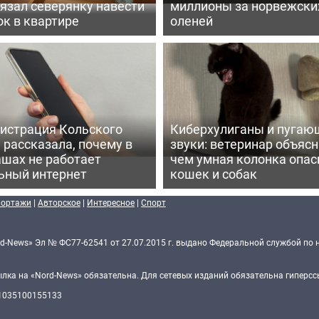
язал северянку навести
миллионы за норвежски
к в квартире
оленей
истрация Кольского
Киберхулиганы и пугаю
 рассказала, почему в
звуки: ветеринар объясн
шах не работает
чем умная колонка опас
ьный интернет
кошек и собак
портажи
|
Авторское
|
Интересное
|
Спорт
d-News» Эл № ФС77-62541 от 27.07.2015 г. выдано Федеральной службой по 
ка на «Nord-News» обязательна. Для сетевых изданий обязательна гиперссы
 1035100155133