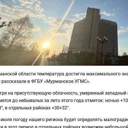
анской области температура достигла максимального зна
е рассказали в ФГБУ «Мурманское УГМС».
тря на присутствующую облачность, умеренный западный и
ется до небывалых за лето этого года отметок: ночью +10+
°, в отдельных районах +30+32°.
 июля погоду нашего региона будет определять малогради
и в этот период в отдельных районах возможен небольшой