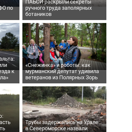
ПАБСИ раскрыли секреты
ФО по
ручного труда заполярных
ботаников
альта:
или
«Снежинка» и роботы: как
езда к
мурманский депутат удивила
ла»
ветеранов из Полярных Зорь
ю:
асть
Трубы задержались на Урале:
ть
в Североморске назвали