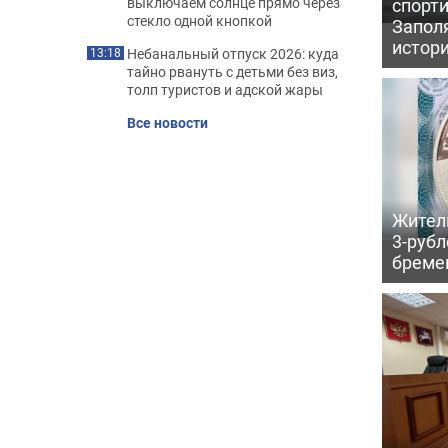
спорт
выключаем солнце прямо через
стекло одной кнопкой
Запол
истор
Небанальный отпуск 2026: куда
13:18
тайно рвануть с детьми без виз,
толп туристов и адской жары
Все новости
Жител
3-рубл
бреме