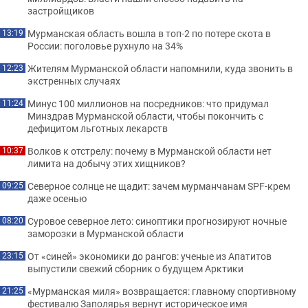
застройщиков
Мурманская область вошла в топ-2 по потере скота в
13:19
России: поголовье рухнуло на 34%
Жителям Мурманской области напомнили, куда звонить в
12:23
экстренных случаях
Минус 100 миллионов на посредников: что придумал
11:24
Минздрав Мурманской области, чтобы покончить с
дефицитом льготных лекарств
Волков к отстрелу: почему в Мурманской области нет
10:37
лимита на добычу этих хищников?
Северное солнце не щадит: зачем мурманчанам SPF-крем
09:25
даже осенью
Суровое северное лето: синоптики прогнозируют ночные
08:20
заморозки в Мурманской области
От «синей» экономики до рангов: ученые из Апатитов
23:15
выпустили свежий сборник о будущем Арктики
«Мурманская миля» возвращается: главному спортивному
21:25
фестивалю Заполярья вернут историческое имя