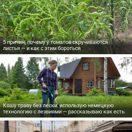
5 причин, почему у томатов скручиваются
листья — и как с этим бороться
Кошу траву без лески: использую немецкую
технологию с лезвиями — рассказываю как есть