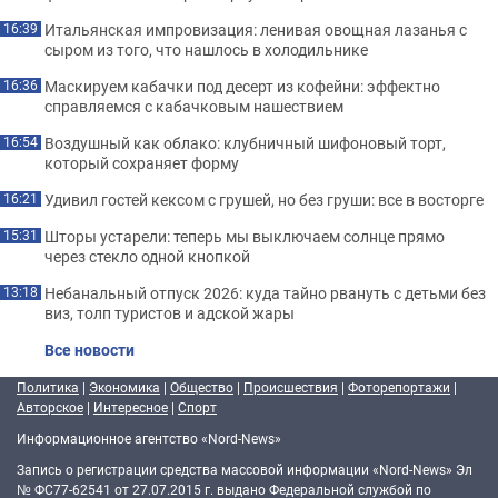
Итальянская импровизация: ленивая овощная лазанья с
16:39
сыром из того, что нашлось в холодильнике
Маскируем кабачки под десерт из кофейни: эффектно
16:36
справляемся с кабачковым нашествием
Воздушный как облако: клубничный шифоновый торт,
16:54
который сохраняет форму
Удивил гостей кексом с грушей, но без груши: все в восторге
16:21
Шторы устарели: теперь мы выключаем солнце прямо
15:31
через стекло одной кнопкой
Небанальный отпуск 2026: куда тайно рвануть с детьми без
13:18
виз, толп туристов и адской жары
Все новости
Политика
|
Экономика
|
Общество
|
Происшествия
|
Фоторепортажи
|
Авторское
|
Интересное
|
Спорт
Информационное агентство «Nord-News»
Запись о регистрации средства массовой информации «Nord-News» Эл
№ ФС77-62541 от 27.07.2015 г. выдано Федеральной службой по