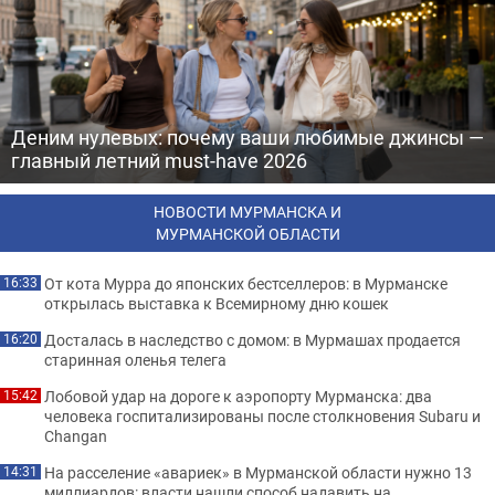
Деним нулевых: почему ваши любимые джинсы —
главный летний must-have 2026
НОВОСТИ МУРМАНСКА И
МУРМАНСКОЙ ОБЛАСТИ
От кота Мурра до японских бестселлеров: в Мурманске
16:33
открылась выставка к Всемирному дню кошек
Досталась в наследство с домом: в Мурмашах продается
16:20
старинная оленья телега
Лобовой удар на дороге к аэропорту Мурманска: два
15:42
человека госпитализированы после столкновения Subaru и
Changan
На расселение «авариек» в Мурманской области нужно 13
14:31
миллиардов: власти нашли способ надавить на