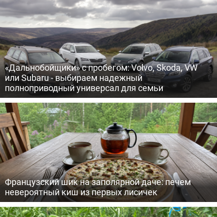
«Дальнобойщики» с пробегом: Volvo, Skoda, VW
или Subaru - выбираем надежный
полноприводный универсал для семьи
Французский шик на заполярной даче: печем
невероятный киш из первых лисичек