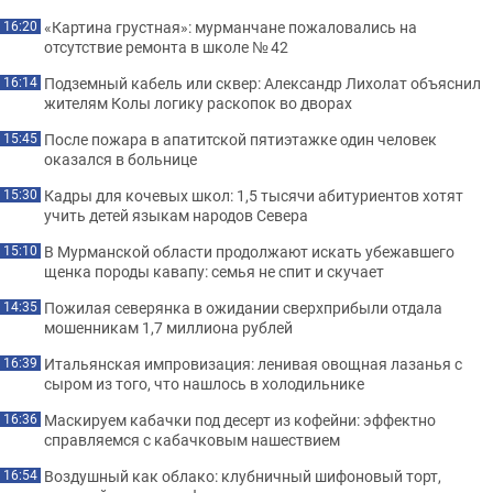
«Картина грустная»: мурманчане пожаловались на
16:20
отсутствие ремонта в школе № 42
Подземный кабель или сквер: Александр Лихолат объяснил
16:14
жителям Колы логику раскопок во дворах
После пожара в апатитской пятиэтажке один человек
15:45
оказался в больнице
Кадры для кочевых школ: 1,5 тысячи абитуриентов хотят
15:30
учить детей языкам народов Севера
В Мурманской области продолжают искать убежавшего
15:10
щенка породы кавапу: семья не спит и скучает
Пожилая северянка в ожидании сверхприбыли отдала
14:35
мошенникам 1,7 миллиона рублей
Итальянская импровизация: ленивая овощная лазанья с
16:39
сыром из того, что нашлось в холодильнике
Маскируем кабачки под десерт из кофейни: эффектно
16:36
справляемся с кабачковым нашествием
Воздушный как облако: клубничный шифоновый торт,
16:54