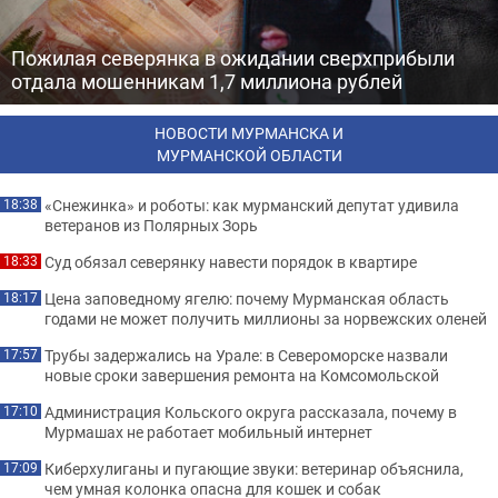
Пожилая северянка в ожидании сверхприбыли
отдала мошенникам 1,7 миллиона рублей
НОВОСТИ МУРМАНСКА И
МУРМАНСКОЙ ОБЛАСТИ
«Снежинка» и роботы: как мурманский депутат удивила
18:38
ветеранов из Полярных Зорь
Суд обязал северянку навести порядок в квартире
18:33
Цена заповедному ягелю: почему Мурманская область
18:17
годами не может получить миллионы за норвежских оленей
Трубы задержались на Урале: в Североморске назвали
17:57
новые сроки завершения ремонта на Комсомольской
Администрация Кольского округа рассказала, почему в
17:10
Мурмашах не работает мобильный интернет
Киберхулиганы и пугающие звуки: ветеринар объяснила,
17:09
чем умная колонка опасна для кошек и собак