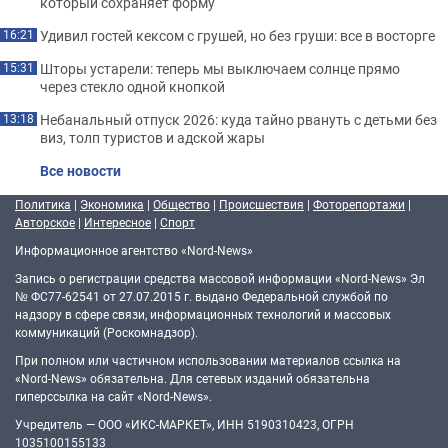
который сохраняет форму
Удивил гостей кексом с грушей, но без груши: все в восторге
16:21
Шторы устарели: теперь мы выключаем солнце прямо
15:31
через стекло одной кнопкой
Небанальный отпуск 2026: куда тайно рвануть с детьми без
13:18
виз, толп туристов и адской жары
Все новости
Политика
|
Экономика
|
Общество
|
Происшествия
|
Фоторепортажи
|
Авторское
|
Интересное
|
Спорт
Информационное агентство «Nord-News»
Запись о регистрации средства массовой информации «Nord-News» Эл
№ ФС77-62541 от 27.07.2015 г. выдано Федеральной службой по
надзору в сфере связи, информационных технологий и массовых
коммуникаций (Роскомнадзор).
При полном или частичном использовании материалов ссылка на
«Nord-News» обязательна. Для сетевых изданий обязательна
гиперссылка на сайт «Nord-News».
Учредитель — ООО «ИКС-МАРКЕТ», ИНН 5190310423, ОГРН
1035100155133