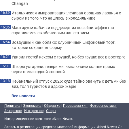
Changan
Итальянская импровизация: ленивая овощная лазанья с
16:39
сыром из того, что нашлось в холодильнике
Маскируем кабачки под десерт из кофейни: эффектно
16:36
справляемся с кабачковым нашествием
Воздушный как облако: клубничный шифоновый торт,
16:54
который сохраняет форму
Удивил гостей кексом с грушей, но без груши: все в восторге
16:21
Шторы устарели: теперь мы выключаем солнце прямо
15:31
через стекло одной кнопкой
Небанальный отпуск 2026: куда тайно рвануть с детьми без
13:18
виз, толп туристов и адской жары
Все новости
Политика
|
Экономика
|
Общество
|
Происшествия
|
Фоторепортажи
|
Авторское
|
Интересное
|
Спорт
Информационное агентство «Nord-News»
Запись о регистрации средства массовой информации «Nord-News» Эл