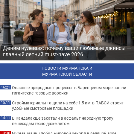
Деним нулевых: почему ваши любимые джинсы —
главный летний must-have 2026
НОВОСТИ МУРМАНСКА И
МУРМАНСКОЙ ОБЛАСТИ
Опасные природные процессы: в Баренцевом море нашли
16:21
гигантские газовые воронки
Стройматериалы тащили на себе 1,5 км: в ПАБСИ строят
15:11
удобные смотровые площадки
В Кандалакше закатали в асфальт народную тропу:
14:11
пешеходам тесно даже летом
Мурманчанин побил мировой рекорд в ледяной воде
13:36