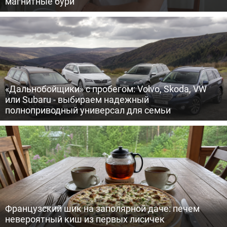
магнитные бури
«Дальнобойщики» с пробегом: Volvo, Skoda, VW
или Subaru - выбираем надежный
полноприводный универсал для семьи
Французский шик на заполярной даче: печем
невероятный киш из первых лисичек