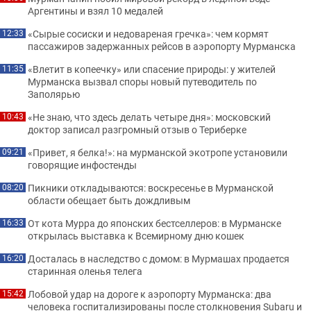
Аргентины и взял 10 медалей
«Сырые сосиски и недовареная гречка»: чем кормят
12:33
пассажиров задержанных рейсов в аэропорту Мурманска
«Влетит в копеечку» или спасение природы: у жителей
11:35
Мурманска вызвал споры новый путеводитель по
Заполярью
«Не знаю, что здесь делать четыре дня»: московский
10:43
доктор записал разгромный отзыв о Териберке
«Привет, я белка!»: на мурманской экотропе установили
09:21
говорящие инфостенды
Пикники откладываются: воскресенье в Мурманской
08:20
области обещает быть дождливым
От кота Мурра до японских бестселлеров: в Мурманске
16:33
открылась выставка к Всемирному дню кошек
Досталась в наследство с домом: в Мурмашах продается
16:20
старинная оленья телега
Лобовой удар на дороге к аэропорту Мурманска: два
15:42
человека госпитализированы после столкновения Subaru и