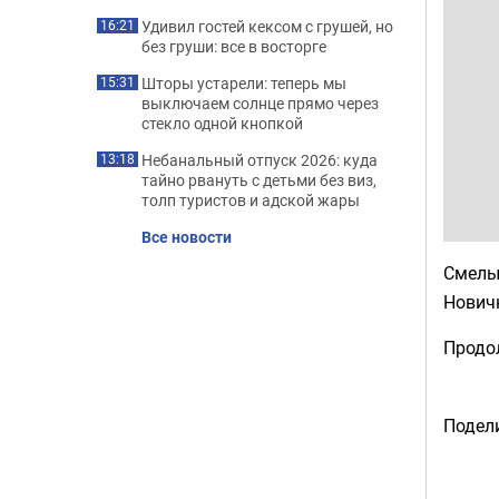
Удивил гостей кексом с грушей, но
16:21
без груши: все в восторге
Шторы устарели: теперь мы
15:31
выключаем солнце прямо через
стекло одной кнопкой
Небанальный отпуск 2026: куда
13:18
тайно рвануть с детьми без виз,
толп туристов и адской жары
Все новости
Смелы
Новичк
Продо
Подели