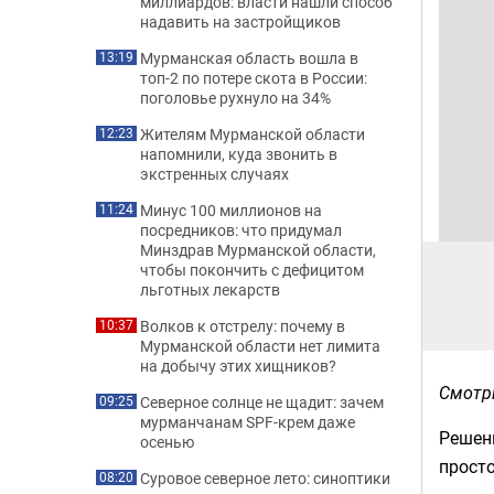
миллиардов: власти нашли способ
надавить на застройщиков
Мурманская область вошла в
13:19
топ-2 по потере скота в России:
поголовье рухнуло на 34%
Жителям Мурманской области
12:23
напомнили, куда звонить в
экстренных случаях
Минус 100 миллионов на
11:24
посредников: что придумал
Минздрав Мурманской области,
чтобы покончить с дефицитом
льготных лекарств
Волков к отстрелу: почему в
10:37
Мурманской области нет лимита
на добычу этих хищников?
Смотр
Северное солнце не щадит: зачем
09:25
мурманчанам SPF-крем даже
Решени
осенью
просто
Суровое северное лето: синоптики
08:20