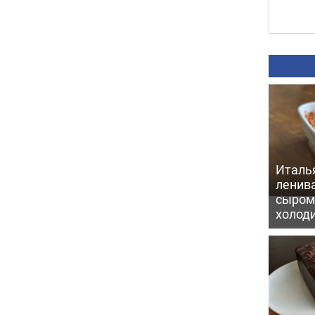
Италь
ленив
сыром 
холод