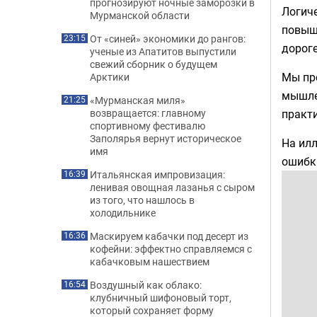
прогнозируют ночные заморозки в
Логич
Мурманской области
повыш
От «синей» экономики до рангов:
23:15
дороге
ученые из Апатитов выпустили
свежий сборник о будущем
Мы пре
Арктики
мышле
«Мурманская миля»
21:25
практи
возвращается: главному
спортивному фестивалю
Заполярья вернут историческое
На илл
имя
ошибка
Итальянская импровизация:
16:39
ленивая овощная лазанья с сыром
из того, что нашлось в
холодильнике
Маскируем кабачки под десерт из
16:36
кофейни: эффектно справляемся с
кабачковым нашествием
Воздушный как облако:
16:54
клубничный шифоновый торт,
который сохраняет форму