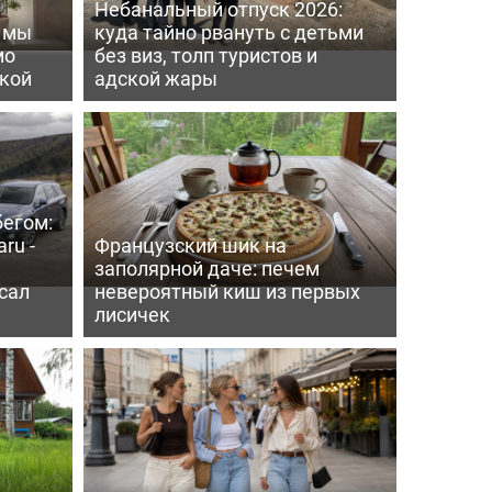
Небанальный отпуск 2026:
ь мы
куда тайно рвануть с детьми
мо
без виз, толп туристов и
пкой
адской жары
бегом:
ru -
Французский шик на
заполярной даче: печем
сал
невероятный киш из первых
лисичек