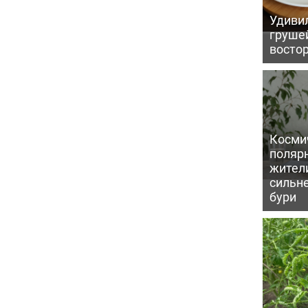
Удивил
грушей
восто
Косми
поляр
жител
сильн
бури