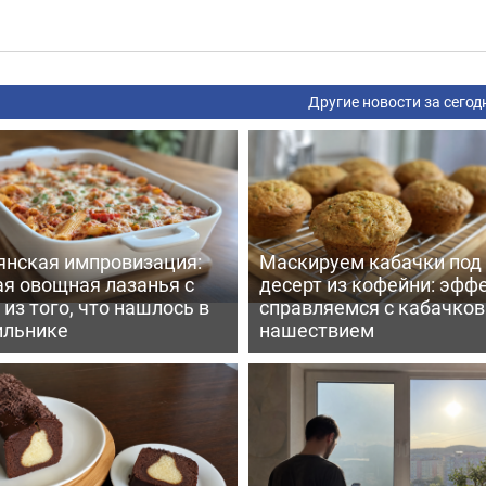
Другие новости за сегод
янская импровизация:
Маскируем кабачки под
ая овощная лазанья с
десерт из кофейни: эфф
из того, что нашлось в
справляемся с кабачко
ильнике
нашествием