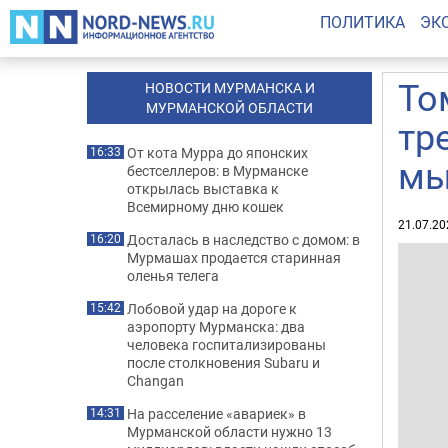
ПОЛИТИКА
ЭК
То
НОВОСТИ МУРМАНСКА И
МУРМАНСКОЙ ОБЛАСТИ
тр
От кота Мурра до японских
16:33
мы
бестселлеров: в Мурманске
открылась выставка к
Всемирному дню кошек
21.07.20
Досталась в наследство с домом: в
16:20
Мурмашах продается старинная
оленья телега
Лобовой удар на дороге к
15:42
аэропорту Мурманска: два
человека госпитализированы
после столкновения Subaru и
Changan
На расселение «авариек» в
14:31
Мурманской области нужно 13