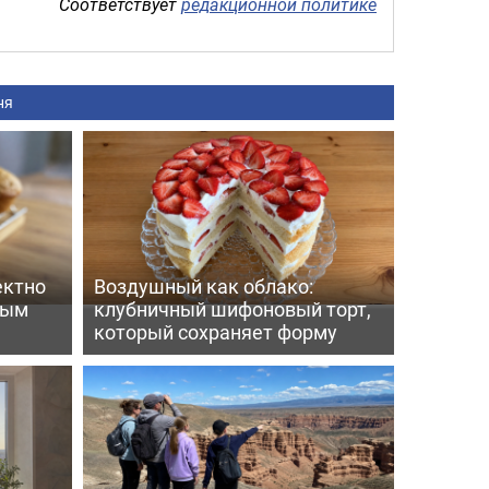
Соответствует
редакционной политике
ня
ектно
Воздушный как облако:
вым
клубничный шифоновый торт,
который сохраняет форму