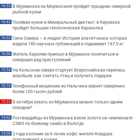
В Мурманске на Морвокзале пройдет праздник северной
16:55
рыбной кухни
Полевая кухня и Минеральный диктант: в Кировске
16:43
пройдет большая геологическая барахолка
Сила Севера — в людях! История апатитчанки, которая
16:03
издала 180 научных публикаций и поднимает 187,5 кг
Житель Карелии приехал в Мурманск полечиться и
16:00
совершил ряд преступлений
На Кольском севере стартует Всероссийская перепись
15:54
воробьев: как считать птиц и получить подарки
Телефонный мошенник из Нальчика вернет северянке
15:10
более 100 тысяч рублей
В октябре уехать из Мурманска можно только одним
15:03
поездом?
Росгвардейцы из Мурманска взяли золото на чемпионате
14:02
СЗФО по боевому самбо в Вологде
2 года колонии за 6 пачек кофе: жителя Ковдора
14:00
подозревают в краже