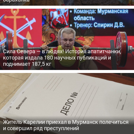
Сила Севера — в людях! История апатитчанки,
которая издала 180 научных публикаций и
поднимает 187,5 кг
Житель Карелии приехал в Мурманск полечиться
и совершил ряд преступлений