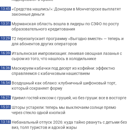
«Средства нашлись!»: Донорам в Мончегорске выплатят
13:45
законные деньги
Мурманская область вошла в лидеры по СЗФО по росту
13:31
образовательного кредитования
Т2 перезапускает программу «Выгодно вместе» — теперь и
13:29
для абонентов других операторов
Итальянская импровизация: ленивая овощная лазанья с
16:39
сыром из того, что нашлось в холодильнике
Маскируем кабачки под десерт из кофейни: эффектно
16:36
справляемся с кабачковым нашествием
Воздушный как облако: клубничный шифоновый торт,
16:54
который сохраняет форму
Удивил гостей кексом с грушей, но без груши: все в восторге
16:21
Шторы устарели: теперь мы выключаем солнце прямо
15:31
через стекло одной кнопкой
Небанальный отпуск 2026: куда тайно рвануть с детьми без
13:18
виз, толп туристов и адской жары