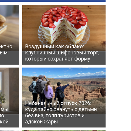
ектно
Воздушный как облако:
вым
клубничный шифоновый торт,
который сохраняет форму
Небанальный отпуск 2026:
ь мы
куда тайно рвануть с детьми
мо
без виз, толп туристов и
пкой
адской жары