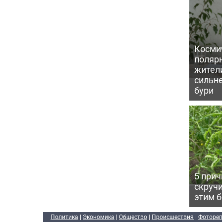
Косми
поляр
жител
сильн
бури
5 прич
скручи
этим 
Политика
|
Экономика
|
Общество
|
Происшествия
|
Фоторе