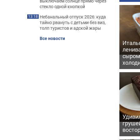
выключаем солнце прямо через
стекло одной кнопкой
Небанальный отпуск 2026: куда
13:18
тайно рвануть с детьми без виз,
толп туристов и адской жары
Все новости
Италь
ленив
сыром 
холод
Удивил
грушей
восто