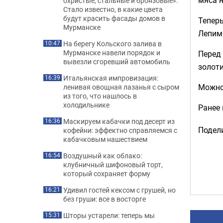
охристые, стальные и бронзовые»:
Стало известно, в какие цвета
будут красить фасады домов в
Теперь
Мурманске
Лепим
На берегу Кольского залива в
10:47
Мурманске навели порядок и
Перед 
вывезли сгоревший автомобиль
золоти
Итальянская импровизация:
16:39
Можно 
ленивая овощная лазанья с сыром
из того, что нашлось в
холодильнике
Ранее
Маскируем кабачки под десерт из
16:36
Подели
кофейни: эффектно справляемся с
кабачковым нашествием
Воздушный как облако:
16:54
клубничный шифоновый торт,
который сохраняет форму
Удивил гостей кексом с грушей, но
16:21
без груши: все в восторге
Шторы устарели: теперь мы
15:31