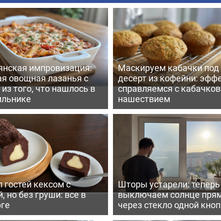
янская импровизация:
Маскируем кабачки под
ая овощная лазанья с
десерт из кофейни: эфф
из того, что нашлось в
справляемся с кабачко
ильнике
нашествием
 гостей кексом с
Шторы устарели: тепер
, но без груши: все в
выключаем солнце пря
рге
через стекло одной кно