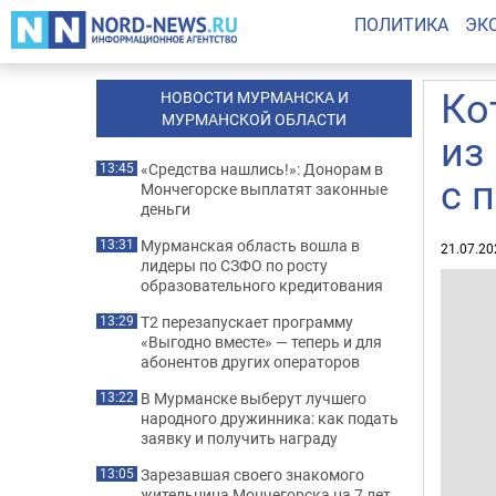
ПОЛИТИКА
ЭК
Ко
НОВОСТИ МУРМАНСКА И
МУРМАНСКОЙ ОБЛАСТИ
из
«Средства нашлись!»: Донорам в
13:45
с 
Мончегорске выплатят законные
деньги
Мурманская область вошла в
13:31
21.07.20
лидеры по СЗФО по росту
образовательного кредитования
Т2 перезапускает программу
13:29
«Выгодно вместе» — теперь и для
абонентов других операторов
В Мурманске выберут лучшего
13:22
народного дружинника: как подать
заявку и получить награду
Зарезавшая своего знакомого
13:05
жительница Мончегорска на 7 лет