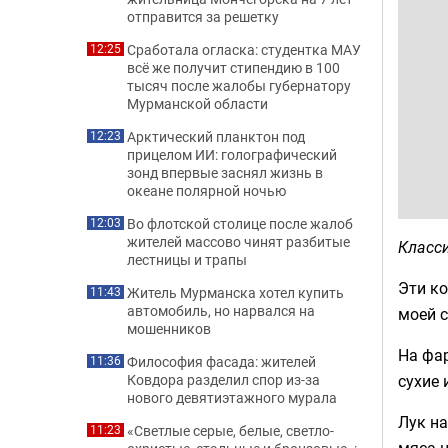
отправится за решетку
Сработала огласка: студентка МАУ
12:25
всё же получит стипендию в 100
тысяч после жалобы губернатору
Мурманской области
Арктический планктон под
12:23
прицелом ИИ: голографический
зонд впервые заснял жизнь в
океане полярной ночью
Во флотской столице после жалоб
12:03
жителей массово чинят разбитые
Класси
лестницы и трапы
Эти ко
Житель Мурманска хотел купить
11:43
автомобиль, но нарвался на
моей с
мошенников
На фар
Философия фасада: жителей
11:36
сухие 
Ковдора разделил спор из-за
нового девятиэтажного мурала
Лук на
«Светлые серые, белые, светло-
11:23
мяса н