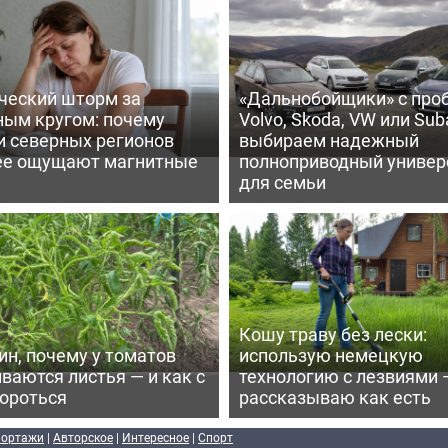
ческий шторм за
«Дальнобойщики» с про
ным кругом: почему
Volvo, Skoda, VW или Suba
и северных регионов
выбираем надежный
ее ощущают магнитные
полноприводный универ
для семьи
Кошу траву без лески:
ин, почему у томатов
использую немецкую
ваются листья — и как с
технологию с лезвиями 
бороться
рассказываю как есть
портажи
|
Авторское
|
Интересное
|
Спорт