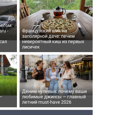
бегом:
ru -
Французский шик на
заполярной даче: печем
сал
невероятный киш из первых
лисичек
Деним нулевых: почему ваши
—
любимые джинсы — главный
летний must-have 2026