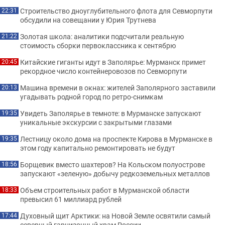
Строительство дноуглубительного флота для Севморпути
22:31
обсудили на совещании у Юрия Трутнева
Золотая школа: аналитики подсчитали реальную
21:22
стоимость сборки первоклассника к сентябрю
Китайские гиганты идут в Заполярье: Мурманск примет
20:45
рекордное число контейнеровозов по Севморпути
Машина времени в окнах: жителей Заполярного заставили
20:13
угадывать родной город по ретро-снимкам
Увидеть Заполярье в темноте: в Мурманске запускают
19:35
уникальные экскурсии с закрытыми глазами
Лестницу около дома на проспекте Кирова в Мурманске в
19:35
этом году капитально ремонтировать не будут
Борщевик вместо шахтеров? На Кольском полуострове
18:56
запускают «зеленую» добычу редкоземельных металлов
Объем строительных работ в Мурманской области
18:33
превысил 61 миллиард рублей
Духовный щит Арктики: на Новой Земле освятили самый
17:44
северный гарнизонный храм России