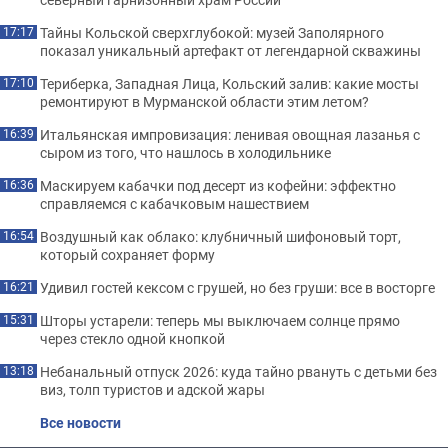
Тайны Кольской сверхглубокой: музей Заполярного
17:17
показал уникальный артефакт от легендарной скважины
Териберка, Западная Лица, Кольский залив: какие мосты
17:10
ремонтируют в Мурманской области этим летом?
Итальянская импровизация: ленивая овощная лазанья с
16:39
сыром из того, что нашлось в холодильнике
Маскируем кабачки под десерт из кофейни: эффектно
16:36
справляемся с кабачковым нашествием
Воздушный как облако: клубничный шифоновый торт,
16:54
который сохраняет форму
Удивил гостей кексом с грушей, но без груши: все в восторге
16:21
Шторы устарели: теперь мы выключаем солнце прямо
15:31
через стекло одной кнопкой
Небанальный отпуск 2026: куда тайно рвануть с детьми без
13:18
виз, толп туристов и адской жары
Все новости