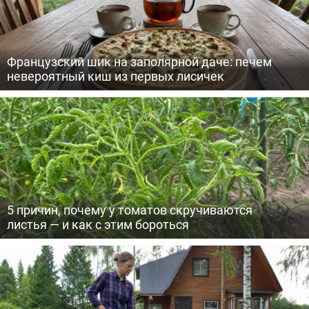
Французский шик на заполярной даче: печем
невероятный киш из первых лисичек
5 причин, почему у томатов скручиваются
листья — и как с этим бороться