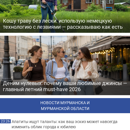
Кошу траву без лески: использую немецкую
технологию с лезвиями — рассказываю как есть
Деним нулевых: почему ваши любимые джинсы —
главный летний must-have 2026
НОВОСТИ МУРМАНСКА И
МУРМАНСКОЙ ОБЛАСТИ
Апатиты ищут таланты: как ваш эскиз может навсегда
23:26
изменить облик города к юбилею