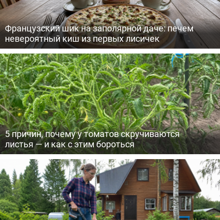
Французский шик на заполярной даче: печем
невероятный киш из первых лисичек
5 причин, почему у томатов скручиваются
листья — и как с этим бороться