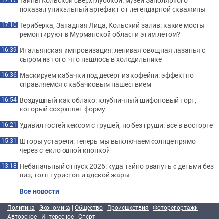
Тайны Кольской сверхглубокой: музей Заполярного
показал уникальный артефакт от легендарной скважины
Териберка, Западная Лица, Кольский залив: какие мосты
17:10
ремонтируют в Мурманской области этим летом?
Итальянская импровизация: ленивая овощная лазанья с
16:39
сыром из того, что нашлось в холодильнике
Маскируем кабачки под десерт из кофейни: эффектно
16:36
справляемся с кабачковым нашествием
Воздушный как облако: клубничный шифоновый торт,
16:54
который сохраняет форму
Удивил гостей кексом с грушей, но без груши: все в восторге
16:21
Шторы устарели: теперь мы выключаем солнце прямо
15:31
через стекло одной кнопкой
Небанальный отпуск 2026: куда тайно рвануть с детьми без
13:18
виз, толп туристов и адской жары
Все новости
Политика
|
Экономика
|
Общество
|
Происшествия
|
Фоторепортажи
|
Авторское
|
Интересное
|
Спорт