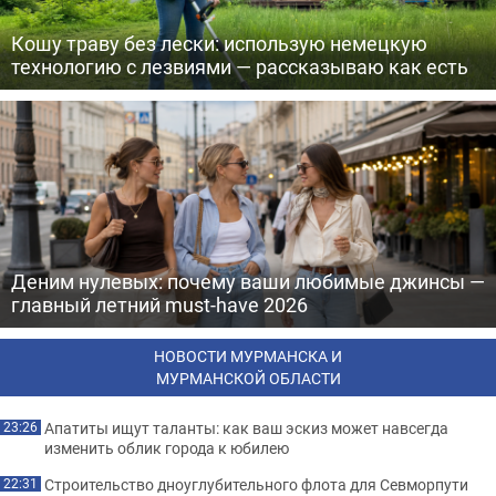
Кошу траву без лески: использую немецкую
технологию с лезвиями — рассказываю как есть
Деним нулевых: почему ваши любимые джинсы —
главный летний must-have 2026
НОВОСТИ МУРМАНСКА И
МУРМАНСКОЙ ОБЛАСТИ
Апатиты ищут таланты: как ваш эскиз может навсегда
23:26
изменить облик города к юбилею
Строительство дноуглубительного флота для Севморпути
22:31