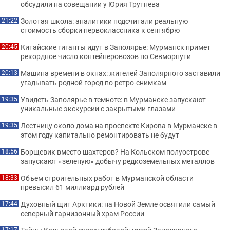
обсудили на совещании у Юрия Трутнева
Золотая школа: аналитики подсчитали реальную
21:22
стоимость сборки первоклассника к сентябрю
Китайские гиганты идут в Заполярье: Мурманск примет
20:45
рекордное число контейнеровозов по Севморпути
Машина времени в окнах: жителей Заполярного заставили
20:13
угадывать родной город по ретро-снимкам
Увидеть Заполярье в темноте: в Мурманске запускают
19:35
уникальные экскурсии с закрытыми глазами
Лестницу около дома на проспекте Кирова в Мурманске в
19:35
этом году капитально ремонтировать не будут
Борщевик вместо шахтеров? На Кольском полуострове
18:56
запускают «зеленую» добычу редкоземельных металлов
Объем строительных работ в Мурманской области
18:33
превысил 61 миллиард рублей
Духовный щит Арктики: на Новой Земле освятили самый
17:44
северный гарнизонный храм России
17:17