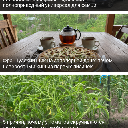
полноприводный универсал для семьи
Французский шик на заполярной даче: печем
невероятный киш из первых лисичек
5 причин, почему у томатов скручиваются
листья — и как с этим бороться