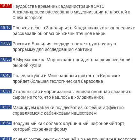
Неудобства временны: администрация ЗАТО
18:33
Александровск рассказала о модернизации теплосетей в
Снежногорске
Прыжок веры в Заполярье: в Кандалакшском заповеднике
18:10
рассказали об опасной жизни птенцов кайры
Россия и Бразилия создадут совместную научную
17:53
программу для исследования Арктики
В Мурманске на Морвокзале пройдет праздник северной
16:55
рыбной кухни
Полевая кухня и Минеральный диктант: в Кировске
16:43
пройдет большая геологическая барахолка
Итальянская импровизация: ленивая овощная лазанья с
16:39
сыром из того, что нашлось в холодильнике
Маскируем кабачки под десерт из кофейни: эффектно
16:36
справляемся с кабачковым нашествием
Воздушный как облако: клубничный шифоновый торт,
16:54
который сохраняет форму
Удивил гостей кексом с грушей, но без груши: все в восторге
16:21