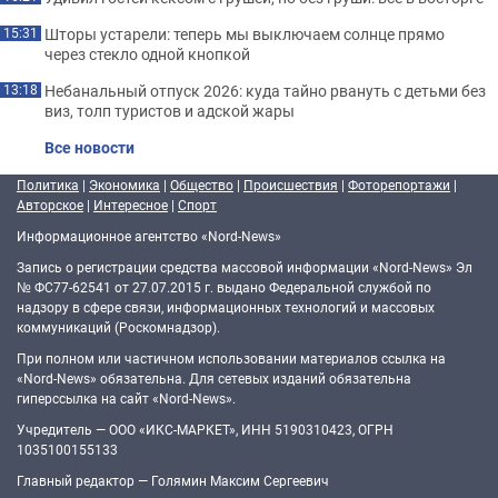
Шторы устарели: теперь мы выключаем солнце прямо
15:31
через стекло одной кнопкой
Небанальный отпуск 2026: куда тайно рвануть с детьми без
13:18
виз, толп туристов и адской жары
Все новости
Политика
|
Экономика
|
Общество
|
Происшествия
|
Фоторепортажи
|
Авторское
|
Интересное
|
Спорт
Информационное агентство «Nord-News»
Запись о регистрации средства массовой информации «Nord-News» Эл
№ ФС77-62541 от 27.07.2015 г. выдано Федеральной службой по
надзору в сфере связи, информационных технологий и массовых
коммуникаций (Роскомнадзор).
При полном или частичном использовании материалов ссылка на
«Nord-News» обязательна. Для сетевых изданий обязательна
гиперссылка на сайт «Nord-News».
Учредитель — ООО «ИКС-МАРКЕТ», ИНН 5190310423, ОГРН
1035100155133
Главный редактор — Голямин Максим Сергеевич