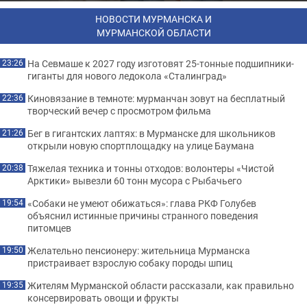
НОВОСТИ МУРМАНСКА И
МУРМАНСКОЙ ОБЛАСТИ
На Севмаше к 2027 году изготовят 25-тонные подшипники-
23:26
гиганты для нового ледокола «Сталинград»
Киновязание в темноте: мурманчан зовут на бесплатный
22:36
творческий вечер с просмотром фильма
Бег в гигантских лаптях: в Мурманске для школьников
21:26
открыли новую спортплощадку на улице Баумана
Тяжелая техника и тонны отходов: волонтеры «Чистой
20:38
Арктики» вывезли 60 тонн мусора с Рыбачьего
«Собаки не умеют обижаться»: глава РКФ Голубев
19:54
объяснил истинные причины странного поведения
питомцев
Желательно пенсионеру: жительница Мурманска
19:50
пристраивает взрослую собаку породы шпиц
Жителям Мурманской области рассказали, как правильно
19:35
консервировать овощи и фрукты