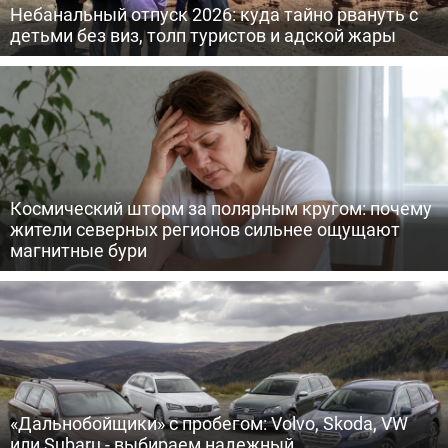
Небанальный отпуск 2026: куда тайно рвануть с
детьми без виз, толп туристов и адской жары
Космический шторм за полярным кругом: почему
жители северных регионов сильнее ощущают
магнитные бури
«Дальнобойщики» с пробегом: Volvo, Skoda, VW
или Subaru - выбираем надежный