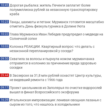
Дорогая рыбалка: житель Печенги заплатит более
10:45
полумиллиона рублей за незаконную транспортировку
краба
Танцы, шахматы и петанк: Мурманск готовится масштабно
10:23
отметить День физкультурника в Долине Уюта
Глава Мурманска Иван Лебедев предупредил о медведе на
10:22
Солнечной сопке
Колонка РЕАКЦИИ. Квартирный вопрос: что делать с
10:03
незаконной перепланировкой у соседа?
Схватила за волосы и пырнула ножом: мурманчанка
09:50
отправится в колонию за причинение вреда здоровью
соседки
В Заозерске за 31,8 млн рублей оснастят Центр культуры,
09:44
не видевший ремонта с 1966 года
Проект школьников из Заполярья по очистке водорослей
09:17
вышел в финал Всероссийского экофорума
Итальянская импровизация: ленивая овощная лазанья с
16:39
сыром из того, что нашлось в холодильнике