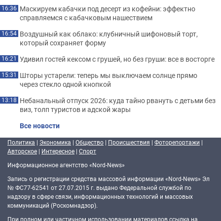
Маскируем кабачки под десерт из кофейни: эффектно
16:36
справляемся с кабачковым нашествием
Воздушный как облако: клубничный шифоновый торт,
16:54
который сохраняет форму
Удивил гостей кексом с грушей, но без груши: все в восторге
16:21
Шторы устарели: теперь мы выключаем солнце прямо
15:31
через стекло одной кнопкой
Небанальный отпуск 2026: куда тайно рвануть с детьми без
13:18
виз, толп туристов и адской жары
Все новости
Политика
|
Экономика
|
Общество
|
Происшествия
|
Фоторепортажи
|
Авторское
|
Интересное
|
Спорт
Информационное агентство «Nord-News»
Запись о регистрации средства массовой информации «Nord-News» Эл
№ ФС77-62541 от 27.07.2015 г. выдано Федеральной службой по
надзору в сфере связи, информационных технологий и массовых
коммуникаций (Роскомнадзор).
При полном или частичном использовании материалов ссылка на