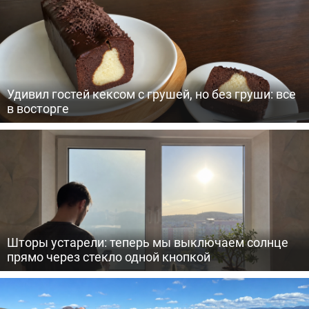
Удивил гостей кексом с грушей, но без груши: все
в восторге
Шторы устарели: теперь мы выключаем солнце
прямо через стекло одной кнопкой