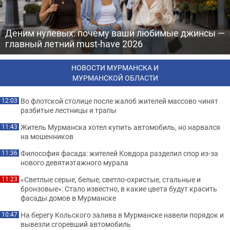
Деним нулевых: почему ваши любимые джинсы —
главный летний must-have 2026
НОВОСТИ МУРМАНСКА И
МУРМАНСКОЙ ОБЛАСТИ
Во флотской столице после жалоб жителей массово чинят
12:03
разбитые лестницы и трапы
Житель Мурманска хотел купить автомобиль, но нарвался
11:43
на мошенников
Философия фасада: жителей Ковдора разделил спор из-за
11:36
нового девятиэтажного мурала
«Светлые серые, белые, светло-охристые, стальные и
11:23
бронзовые»: Стало известно, в какие цвета будут красить
фасады домов в Мурманске
На берегу Кольского залива в Мурманске навели порядок и
10:47
вывезли сгоревший автомобиль