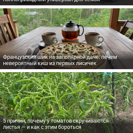
Французский шик на заполярной даче: печем
невероятный киш из первых лисичек
5 причин, почему у томатов скручиваются
листья — и как с этим бороться