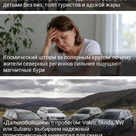
детьми без виз, толп туристов и адской жары
Космический шторм за полярным кругом: почему
жители северных регионов сильнее ощущают
магнитные бури
«Дальнобойщики» с пробегом: Volvo, Skoda, VW
или Subaru - выбираем надежный
полноприводный универсал для семьи