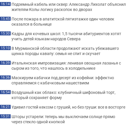
Подземный кабель или сквер: Александр Лихолат объяснил
16:14
жителям Колы логику раскопок во дворах
После пожара в апатитской пятиэтажке один человек
15:45
оказался в больнице
Кадры для кочевых школ: 1,5 тысячи абитуриентов хотят
15:30
учить детей языкам народов Севера
В Мурманской области продолжают искать убежавшего
15:10
щенка породы кавапу: семья не спит и скучает
Итальянская импровизация: ленивая овощная лазанья с
16:39
сыром из того, что нашлось в холодильнике
Маскируем кабачки под десерт из кофейни: эффектно
16:36
справляемся с кабачковым нашествием
Воздушный как облако: клубничный шифоновый торт,
16:54
который сохраняет форму
Удивил гостей кексом с грушей, но без груши: все в восторге
16:21
Шторы устарели: теперь мы выключаем солнце прямо
15:31
через стекло одной кнопкой