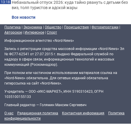
Небанальный отпуск 2026: куда тайно рвануть с детьми без
13:18
виз, толп туристов и адской жары
Все новости
Политика
|
Экономика
|
Общество
|
Происшествия
|
Фоторепортажи
|
Авторское
|
Интересное
|
Спорт
Информационное агентство «Nord-News»
Запись о регистрации средства массовой информации «Nord-News» Эл
№ ФС77-62541 от 27.07.2015 г. выдано Федеральной службой по
надзору в сфере связи, информационных технологий и массовых
коммуникаций (Роскомнадзор).
При полном или частичном использовании материалов ссылка на
«Nord-News» обязательна. Для сетевых изданий обязательна
гиперссылка на сайт «Nord-News».
Учредитель — ООО «ИКС-МАРКЕТ», ИНН 5190310423, ОГРН
1035100155133
Главный редактор — Голямин Максим Сергеевич
О нас
Редакционная политика
Контактная информация
Политика
конфиденциальности