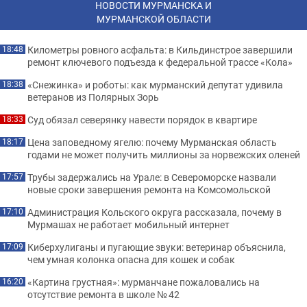
НОВОСТИ МУРМАНСКА И
МУРМАНСКОЙ ОБЛАСТИ
Километры ровного асфальта: в Кильдинстрое завершили
18:48
ремонт ключевого подъезда к федеральной трассе «Кола»
«Снежинка» и роботы: как мурманский депутат удивила
18:38
ветеранов из Полярных Зорь
Суд обязал северянку навести порядок в квартире
18:33
Цена заповедному ягелю: почему Мурманская область
18:17
годами не может получить миллионы за норвежских оленей
Трубы задержались на Урале: в Североморске назвали
17:57
новые сроки завершения ремонта на Комсомольской
Администрация Кольского округа рассказала, почему в
17:10
Мурмашах не работает мобильный интернет
Киберхулиганы и пугающие звуки: ветеринар объяснила,
17:09
чем умная колонка опасна для кошек и собак
«Картина грустная»: мурманчане пожаловались на
16:20
отсутствие ремонта в школе № 42