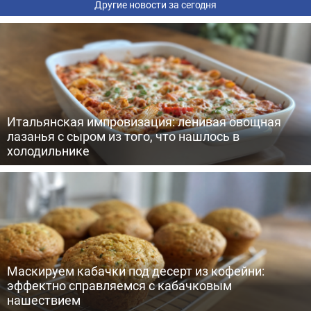
Другие новости за сегодня
Итальянская импровизация: ленивая овощная
лазанья с сыром из того, что нашлось в
холодильнике
Маскируем кабачки под десерт из кофейни:
эффектно справляемся с кабачковым
нашествием