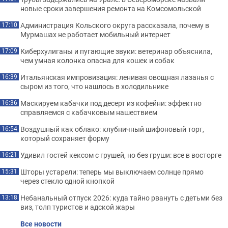
новые сроки завершения ремонта на Комсомольской
Администрация Кольского округа рассказала, почему в
17:10
Мурмашах не работает мобильный интернет
Киберхулиганы и пугающие звуки: ветеринар объяснила,
17:09
чем умная колонка опасна для кошек и собак
Итальянская импровизация: ленивая овощная лазанья с
16:39
сыром из того, что нашлось в холодильнике
Маскируем кабачки под десерт из кофейни: эффектно
16:36
справляемся с кабачковым нашествием
Воздушный как облако: клубничный шифоновый торт,
16:54
который сохраняет форму
Удивил гостей кексом с грушей, но без груши: все в восторге
16:21
Шторы устарели: теперь мы выключаем солнце прямо
15:31
через стекло одной кнопкой
Небанальный отпуск 2026: куда тайно рвануть с детьми без
13:18
виз, толп туристов и адской жары
Все новости