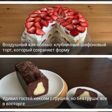
Воздушный как облако: клубничный шифоновый
торт, который сохраняет форму
Удивил гостей кексом с грушей, но без груши: все
в восторге