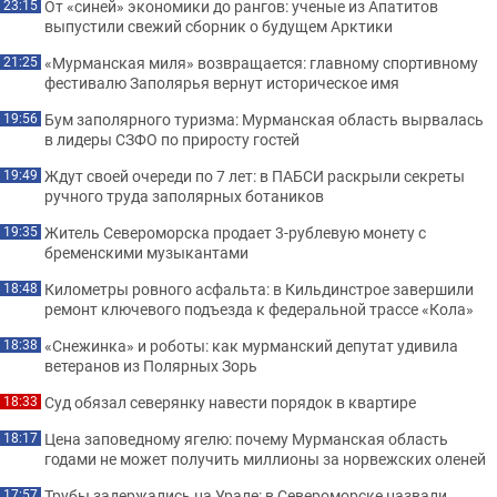
От «синей» экономики до рангов: ученые из Апатитов
23:15
выпустили свежий сборник о будущем Арктики
«Мурманская миля» возвращается: главному спортивному
21:25
фестивалю Заполярья вернут историческое имя
Бум заполярного туризма: Мурманская область вырвалась
19:56
в лидеры СЗФО по приросту гостей
Ждут своей очереди по 7 лет: в ПАБСИ раскрыли секреты
19:49
ручного труда заполярных ботаников
Житель Североморска продает 3-рублевую монету с
19:35
бременскими музыкантами
Километры ровного асфальта: в Кильдинстрое завершили
18:48
ремонт ключевого подъезда к федеральной трассе «Кола»
«Снежинка» и роботы: как мурманский депутат удивила
18:38
ветеранов из Полярных Зорь
Суд обязал северянку навести порядок в квартире
18:33
Цена заповедному ягелю: почему Мурманская область
18:17
годами не может получить миллионы за норвежских оленей
Трубы задержались на Урале: в Североморске назвали
17:57