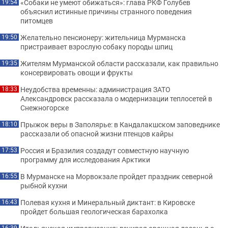
«Собаки не умеют обижаться»: глава РКФ Голубев
19:54
объяснил истинные причины странного поведения
питомцев
Желательно пенсионеру: жительница Мурманска
19:50
пристраивает взрослую собаку породы шпиц
Жителям Мурманской области рассказали, как правильно
19:35
консервировать овощи и фрукты
Неудобства временны: администрация ЗАТО
18:33
Александровск рассказала о модернизации теплосетей в
Снежногорске
Прыжок веры в Заполярье: в Кандалакшском заповеднике
18:10
рассказали об опасной жизни птенцов кайры
Россия и Бразилия создадут совместную научную
17:53
программу для исследования Арктики
В Мурманске на Морвокзале пройдет праздник северной
16:55
рыбной кухни
Полевая кухня и Минеральный диктант: в Кировске
16:43
пройдет большая геологическая барахолка
16:39