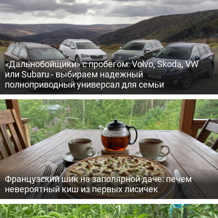
«Дальнобойщики» с пробегом: Volvo, Skoda, VW
или Subaru - выбираем надежный
полноприводный универсал для семьи
Французский шик на заполярной даче: печем
невероятный киш из первых лисичек