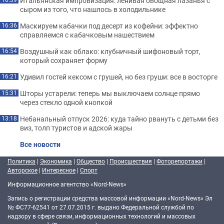
Итальянская импровизация: ленивая овощная лазанья с
сыром из того, что нашлось в холодильнике
Маскируем кабачки под десерт из кофейни: эффектно
16:36
справляемся с кабачковым нашествием
Воздушный как облако: клубничный шифоновый торт,
16:54
который сохраняет форму
Удивил гостей кексом с грушей, но без груши: все в восторге
16:21
Шторы устарели: теперь мы выключаем солнце прямо
15:31
через стекло одной кнопкой
Небанальный отпуск 2026: куда тайно рвануть с детьми без
13:18
виз, толп туристов и адской жары
Все новости
Политика
|
Экономика
|
Общество
|
Происшествия
|
Фоторепортажи
|
Авторское
|
Интересное
|
Спорт
Информационное агентство «Nord-News»
Запись о регистрации средства массовой информации «Nord-News» Эл
№ ФС77-62541 от 27.07.2015 г. выдано Федеральной службой по
надзору в сфере связи, информационных технологий и массовых