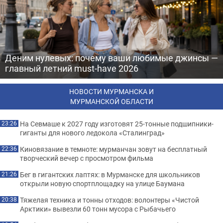
Деним нулевых: почему ваши любимые джинсы —
главный летний must-have 2026
НОВОСТИ МУРМАНСКА И
МУРМАНСКОЙ ОБЛАСТИ
На Севмаше к 2027 году изготовят 25-тонные подшипники-
23:26
гиганты для нового ледокола «Сталинград»
Киновязание в темноте: мурманчан зовут на бесплатный
22:36
творческий вечер с просмотром фильма
Бег в гигантских лаптях: в Мурманске для школьников
21:26
открыли новую спортплощадку на улице Баумана
Тяжелая техника и тонны отходов: волонтеры «Чистой
20:38
Арктики» вывезли 60 тонн мусора с Рыбачьего