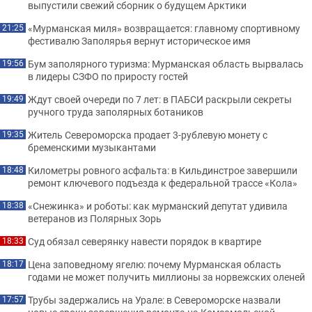
выпустили свежий сборник о будущем Арктики
«Мурманская миля» возвращается: главному спортивному
21:25
фестивалю Заполярья вернут историческое имя
Бум заполярного туризма: Мурманская область вырвалась
19:56
в лидеры СЗФО по приросту гостей
Ждут своей очереди по 7 лет: в ПАБСИ раскрыли секреты
19:49
ручного труда заполярных ботаников
Житель Североморска продает 3-рублевую монету с
19:35
бременскими музыкантами
Километры ровного асфальта: в Кильдинстрое завершили
18:48
ремонт ключевого подъезда к федеральной трассе «Кола»
«Снежинка» и роботы: как мурманский депутат удивила
18:38
ветеранов из Полярных Зорь
Суд обязал северянку навести порядок в квартире
18:33
Цена заповедному ягелю: почему Мурманская область
18:17
годами не может получить миллионы за норвежских оленей
Трубы задержались на Урале: в Североморске назвали
17:57