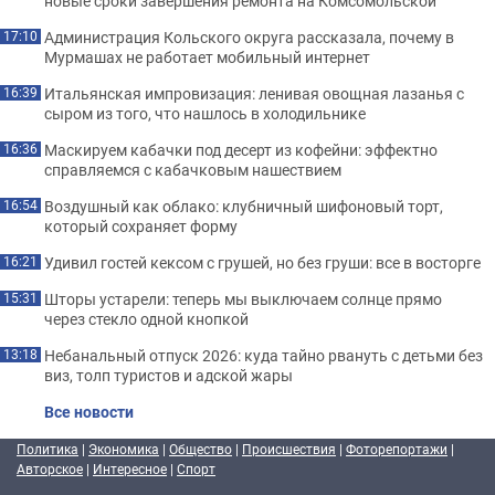
новые сроки завершения ремонта на Комсомольской
Администрация Кольского округа рассказала, почему в
17:10
Мурмашах не работает мобильный интернет
Итальянская импровизация: ленивая овощная лазанья с
16:39
сыром из того, что нашлось в холодильнике
Маскируем кабачки под десерт из кофейни: эффектно
16:36
справляемся с кабачковым нашествием
Воздушный как облако: клубничный шифоновый торт,
16:54
который сохраняет форму
Удивил гостей кексом с грушей, но без груши: все в восторге
16:21
Шторы устарели: теперь мы выключаем солнце прямо
15:31
через стекло одной кнопкой
Небанальный отпуск 2026: куда тайно рвануть с детьми без
13:18
виз, толп туристов и адской жары
Все новости
Политика
|
Экономика
|
Общество
|
Происшествия
|
Фоторепортажи
|
Авторское
|
Интересное
|
Спорт