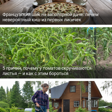
Французский шик на заполярной даче: печем
невероятный киш из первых лисичек
5 причин, почему у томатов скручиваются
листья — и как с этим бороться