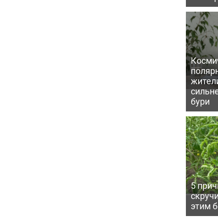
Косми
поляр
жител
сильн
бури
5 прич
скручи
этим 