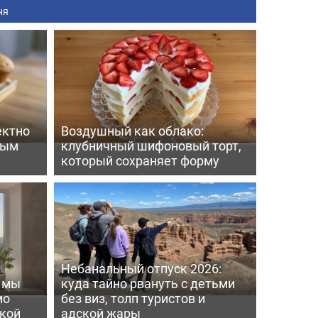
ня
ектно
Воздушный как облако:
вым
клубничный шифоновый торт,
который сохраняет форму
Небанальный отпуск 2026:
ь мы
куда тайно рвануть с детьми
мо
без виз, толп туристов и
пкой
адской жары