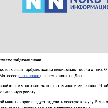
олезны арбузные корки
которые едят арбузы, всегда выкидывают корки от них. О 
 Матвеева
рассказала
в своем канале на Дзене.
зной корке много клетчатки, витаминов и минералов. Чтоб
овительную работу.
ой мякоти корки следует отделить зеленую кожуру. В мяк
бствует расширению сосудов, снижению давления.