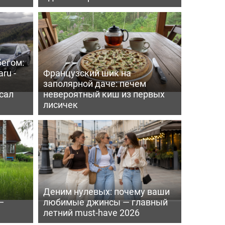
бегом:
ru -
Французский шик на
заполярной даче: печем
сал
невероятный киш из первых
лисичек
Деним нулевых: почему ваши
—
любимые джинсы — главный
летний must-have 2026