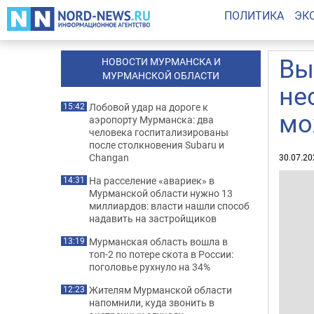
ПОЛИТИКА
ЭК
Вы
НОВОСТИ МУРМАНСКА И
МУРМАНСКОЙ ОБЛАСТИ
не
Лобовой удар на дороге к
15:42
мо
аэропорту Мурманска: два
человека госпитализированы
после столкновения Subaru и
Changan
30.07.20
На расселение «авариек» в
14:31
Мурманской области нужно 13
миллиардов: власти нашли способ
надавить на застройщиков
Мурманская область вошла в
13:19
топ-2 по потере скота в России:
поголовье рухнуло на 34%
Жителям Мурманской области
12:23
напомнили, куда звонить в