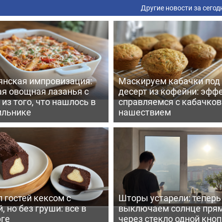
Другие новости за сегод
янская импровизация:
Маскируем кабачки под
ая овощная лазанья с
десерт из кофейни: эфф
из того, что нашлось в
справляемся с кабачко
ильнике
нашествием
 гостей кексом с
Шторы устарели: тепер
, но без груши: все в
выключаем солнце пря
рге
через стекло одной кно