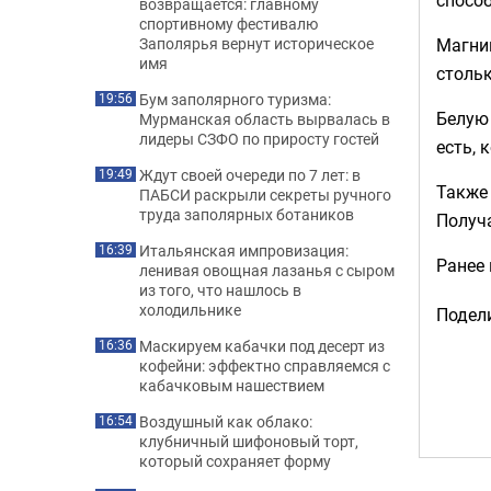
возвращается: главному
спортивному фестивалю
Магний
Заполярья вернут историческое
имя
стольк
Бум заполярного туризма:
19:56
Белую 
Мурманская область вырвалась в
лидеры СЗФО по приросту гостей
есть, 
Ждут своей очереди по 7 лет: в
19:49
Также 
ПАБСИ раскрыли секреты ручного
труда заполярных ботаников
Получ
Итальянская импровизация:
16:39
Ранее
ленивая овощная лазанья с сыром
из того, что нашлось в
холодильнике
Подели
Маскируем кабачки под десерт из
16:36
кофейни: эффектно справляемся с
кабачковым нашествием
Воздушный как облако:
16:54
клубничный шифоновый торт,
который сохраняет форму