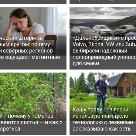
ческий шторм за
«Дальнобойщики» с про
ным кругом: почему
Volvo, Skoda, VW или Suba
и северных регионов
выбираем надежный
ее ощущают магнитные
полноприводный универ
для семьи
Кошу траву без лески:
ин, почему у томатов
использую немецкую
ваются листья — и как с
технологию с лезвиями 
бороться
рассказываю как есть