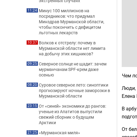
экстренных случаях
Минус 100 миллионов на
11:24
посредников: что придумал
Минздрав Мурманской области,
чтобы покончить с дефицитом
льготных лекарств
Волков к отстрелу: почему в
10:37
Мурманской области нет лимита
на добычу этих хищников?
Северное солнце не щадит: зачем
09:25
мурманчанам SPF-крем даже
осенью
Чем п
Суровое северное лето: синоптики
08:20
Люди, 
прогнозируют ночные заморозки в
Елена
Мурманской области
От «синей» экономики до рангов:
23:15
В арбу
ученые из Апатитов выпустили
подгот
свежий сборник о будущем
Арктики
От бел
«Мурманская миля»
21:25
спосо