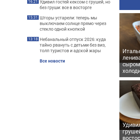
Удивил гостей кексом с грушей, но
16:21
без груши: все в восторге
Шторы устарели: теперь мы
15:31
выключаем солнце прямо через
стекло одной кнопкой
Небанальный отпуск 2026: куда
13:18
тайно рвануть с детьми без виз,
Италь
толп туристов и адской жары
ленив
Все новости
сыром 
холод
Удивил
грушей
восто