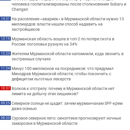
человека госпитализированы после столкновения Subaru и
Changan
На расселение «авариек» в Мурманской области нужно 13
14:31
миллиардов: власти нашли способ надавить на
застройщиков
Мурманская область вошла в топ-2 по потере скота в
13:19
России: поголовье рухнуло на 34%
Жителям Мурманской области напомнили, куда звонить в
12:23
экстренных случаях
Минус 100 миллионов на посредников: что придумал
11:24
Минздрав Мурманской области, чтобы покончить с
дефицитом льготных лекарств
Волков к отстрелу: почему в Мурманской области нет
10:37
лимита на добычу этих хищников?
Северное солнце не щадит: зачем мурманчанам SPF-крем
09:25
даже осенью
Суровое северное лето: синоптики прогнозируют ночные
08:20
заморозки в Мурманской области