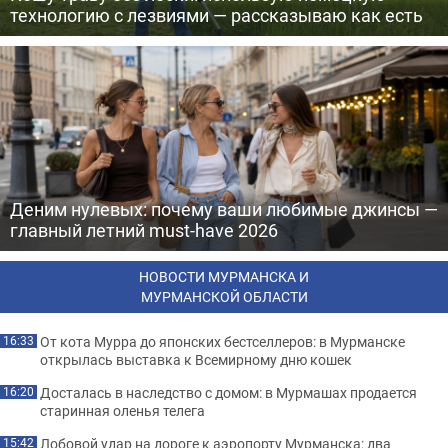
технологию с лезвиями — рассказываю как есть
Деним нулевых: почему ваши любимые джинсы —
главный летний must-have 2026
НОВОСТИ МУРМАНСКА И
МУРМАНСКОЙ ОБЛАСТИ
От кота Мурра до японских бестселлеров: в Мурманске
16:33
открылась выставка к Всемирному дню кошек
Досталась в наследство с домом: в Мурмашах продается
16:20
старинная оленья телега
Лобовой удар на дороге к аэропорту Мурманска: два
15:42