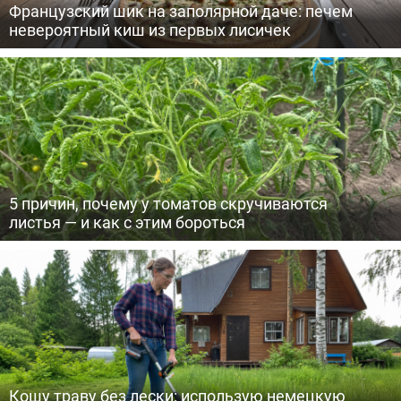
Французский шик на заполярной даче: печем
невероятный киш из первых лисичек
5 причин, почему у томатов скручиваются
листья — и как с этим бороться
Кошу траву без лески: использую немецкую