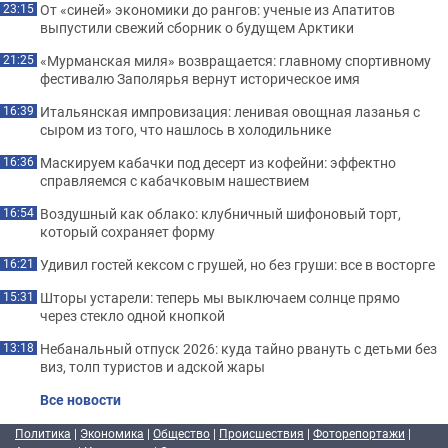
От «синей» экономики до рангов: ученые из Апатитов
23:15
выпустили свежий сборник о будущем Арктики
«Мурманская миля» возвращается: главному спортивному
21:25
фестивалю Заполярья вернут историческое имя
Итальянская импровизация: ленивая овощная лазанья с
16:39
сыром из того, что нашлось в холодильнике
Маскируем кабачки под десерт из кофейни: эффектно
16:36
справляемся с кабачковым нашествием
Воздушный как облако: клубничный шифоновый торт,
16:54
который сохраняет форму
Удивил гостей кексом с грушей, но без груши: все в восторге
16:21
Шторы устарели: теперь мы выключаем солнце прямо
15:31
через стекло одной кнопкой
Небанальный отпуск 2026: куда тайно рвануть с детьми без
13:18
виз, толп туристов и адской жары
Все новости
Политика
|
Экономика
|
Общество
|
Происшествия
|
Фоторепортажи
|