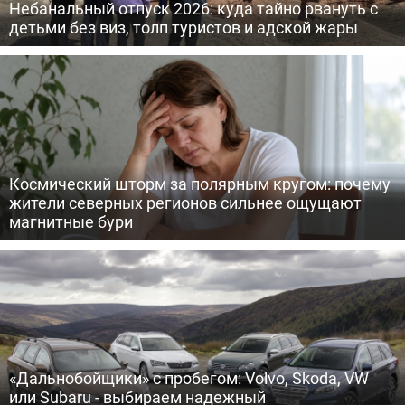
Небанальный отпуск 2026: куда тайно рвануть с
детьми без виз, толп туристов и адской жары
Космический шторм за полярным кругом: почему
жители северных регионов сильнее ощущают
магнитные бури
«Дальнобойщики» с пробегом: Volvo, Skoda, VW
или Subaru - выбираем надежный