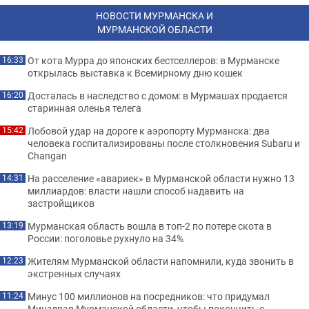
НОВОСТИ МУРМАНСКА И
МУРМАНСКОЙ ОБЛАСТИ
От кота Мурра до японских бестселлеров: в Мурманске
16:33
открылась выставка к Всемирному дню кошек
Досталась в наследство с домом: в Мурмашах продается
16:20
старинная оленья телега
Лобовой удар на дороге к аэропорту Мурманска: два
15:42
человека госпитализированы после столкновения Subaru и
Changan
На расселение «авариек» в Мурманской области нужно 13
14:31
миллиардов: власти нашли способ надавить на
застройщиков
Мурманская область вошла в топ-2 по потере скота в
13:19
России: поголовье рухнуло на 34%
Жителям Мурманской области напомнили, куда звонить в
12:23
экстренных случаях
Минус 100 миллионов на посредников: что придумал
11:24
Минздрав Мурманской области, чтобы покончить с