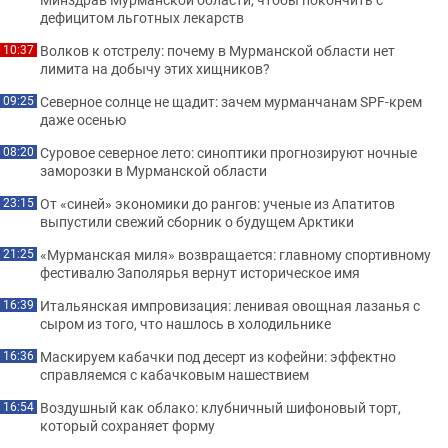
дефицитом льготных лекарств
Волков к отстрелу: почему в Мурманской области нет
10:37
лимита на добычу этих хищников?
Северное солнце не щадит: зачем мурманчанам SPF-крем
09:25
даже осенью
Суровое северное лето: синоптики прогнозируют ночные
08:20
заморозки в Мурманской области
От «синей» экономики до рангов: ученые из Апатитов
23:15
выпустили свежий сборник о будущем Арктики
«Мурманская миля» возвращается: главному спортивному
21:25
фестивалю Заполярья вернут историческое имя
Итальянская импровизация: ленивая овощная лазанья с
16:39
сыром из того, что нашлось в холодильнике
Маскируем кабачки под десерт из кофейни: эффектно
16:36
справляемся с кабачковым нашествием
Воздушный как облако: клубничный шифоновый торт,
16:54
который сохраняет форму