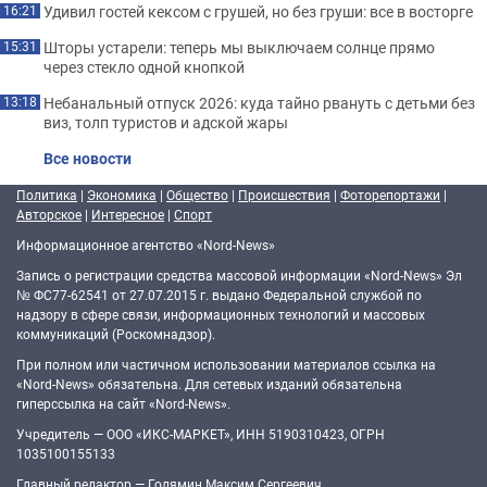
Удивил гостей кексом с грушей, но без груши: все в восторге
16:21
Шторы устарели: теперь мы выключаем солнце прямо
15:31
через стекло одной кнопкой
Небанальный отпуск 2026: куда тайно рвануть с детьми без
13:18
виз, толп туристов и адской жары
Все новости
Политика
|
Экономика
|
Общество
|
Происшествия
|
Фоторепортажи
|
Авторское
|
Интересное
|
Спорт
Информационное агентство «Nord-News»
Запись о регистрации средства массовой информации «Nord-News» Эл
№ ФС77-62541 от 27.07.2015 г. выдано Федеральной службой по
надзору в сфере связи, информационных технологий и массовых
коммуникаций (Роскомнадзор).
При полном или частичном использовании материалов ссылка на
«Nord-News» обязательна. Для сетевых изданий обязательна
гиперссылка на сайт «Nord-News».
Учредитель — ООО «ИКС-МАРКЕТ», ИНН 5190310423, ОГРН
1035100155133
Главный редактор — Голямин Максим Сергеевич